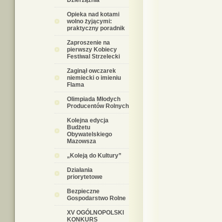
Dzierzążnia
Opieka nad kotami
wolno żyjącymi:
praktyczny poradnik
Zaproszenie na
pierwszy Kobiecy
Festiwal Strzelecki
Zaginął owczarek
niemiecki o imieniu
Flama
Olimpiada Młodych
Producentów Rolnych
Kolejna edycja
Budżetu
Obywatelskiego
Mazowsza
„Koleją do Kultury”
Działania
priorytetowe
Bezpieczne
Gospodarstwo Rolne
XV OGÓLNOPOLSKI
KONKURS