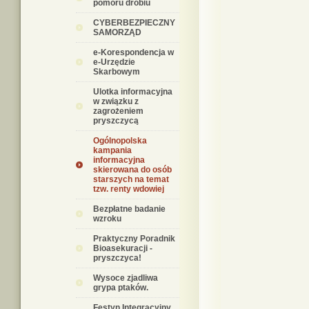
pomoru drobiu
CYBERBEZPIECZNY
SAMORZĄD
e-Korespondencja w
e-Urzędzie
Skarbowym
Ulotka informacyjna
w związku z
zagrożeniem
pryszczycą
Ogólnopolska
kampania
informacyjna
skierowana do osób
starszych na temat
tzw. renty wdowiej
Bezpłatne badanie
wzroku
Praktyczny Poradnik
Bioasekuracji -
pryszczyca!
Wysoce zjadliwa
grypa ptaków.
Festyn Integracyjny