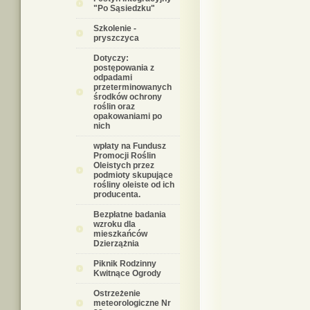
"Po Sąsiedzku"
Szkolenie -
pryszczyca
Dotyczy:
postępowania z
odpadami
przeterminowanych
środków ochrony
roślin oraz
opakowaniami po
nich
wpłaty na Fundusz
Promocji Roślin
Oleistych przez
podmioty skupujące
rośliny oleiste od ich
producenta.
Bezpłatne badania
wzroku dla
mieszkańców
Dzierzążnia
Piknik Rodzinny
Kwitnące Ogrody
Ostrzeżenie
meteorologiczne Nr