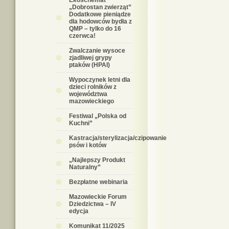
Ekoschemat
„Dobrostan zwierząt”
Dodatkowe pieniądze
dla hodowców bydła z
QMP – tylko do 16
czerwca!
Zwalczanie wysoce
zjadliwej grypy
ptaków (HPAI)
Wypoczynek letni dla
dzieci rolników z
województwa
mazowieckiego
Festiwal „Polska od
Kuchni”
Kastracja/sterylizacja/czipowanie
psów i kotów
„Najlepszy Produkt
Naturalny”
Bezpłatne webinaria
Mazowieckie Forum
Dziedzictwa – IV
edycja
Komunikat 11/2025