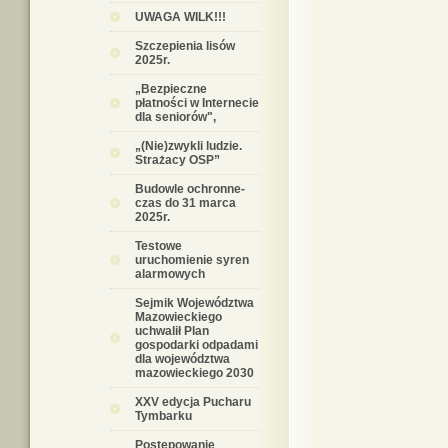
UWAGA WILK!!!
Szczepienia lisów
2025r.
„Bezpieczne
płatności w Internecie
dla seniorów",
„(Nie)zwykli ludzie.
Strażacy OSP”
Budowle ochronne-
czas do 31 marca
2025r.
Testowe
uruchomienie syren
alarmowych
Sejmik Województwa
Mazowieckiego
uchwalił Plan
gospodarki odpadami
dla województwa
mazowieckiego 2030
XXV edycja Pucharu
Tymbarku
Postępowanie