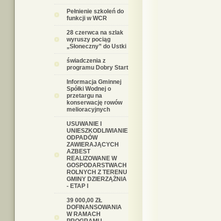
Pełnienie szkoleń do
funkcji w WCR
28 czerwca na szlak
wyruszy pociąg
„Słoneczny” do Ustki
świadczenia z
programu Dobry Start
Informacja Gminnej
Spółki Wodnej o
przetargu na
konserwację rowów
melioracyjnych
USUWANIE I
UNIESZKODLIWIANIE
ODPADÓW
ZAWIERAJĄCYCH
AZBEST
REALIZOWANE W
GOSPODARSTWACH
ROLNYCH Z TERENU
GMINY DZIERZĄŻNIA
- ETAP I
39 000,00 ZŁ
DOFINANSOWANIA
W RAMACH