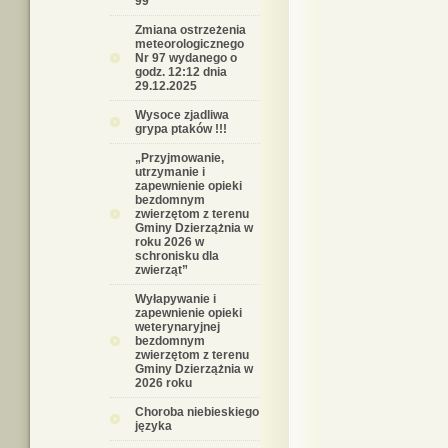
99
Zmiana ostrzeżenia
meteorologicznego
Nr 97 wydanego o
godz. 12:12 dnia
29.12.2025
Wysoce zjadliwa
grypa ptaków !!!
„Przyjmowanie,
utrzymanie i
zapewnienie opieki
bezdomnym
zwierzętom z terenu
Gminy Dzierzążnia w
roku 2026 w
schronisku dla
zwierząt”
Wyłapywanie i
zapewnienie opieki
weterynaryjnej
bezdomnym
zwierzętom z terenu
Gminy Dzierzążnia w
2026 roku
Choroba niebieskiego
języka