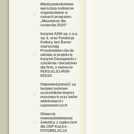
Międzypokoleniowe
warsztaty kulinarne
organizowane w
ramach programu
„Mazowsze dla
seniorów 2025”
Instytut ADN sp. z o.o.
sp. k. oraz Fundacja
Kultury bez Barier
zapraszają
Przedsiębiorców do
udziału w projekcie
Instytut Dostępności -
szkolenia i doradztwo
dla firm, o numerze
FERS.01.03-IP.09-
002/24
Odpowiedzialność za
bezpieczeństwo
uczestników imprez
masowych oraz lotów
widokowych i
zapoznawczych
Otwarcie
nowowybudowanej
świetlicy z zapleczem
dla OSP Kucice -
FOTORELACJA