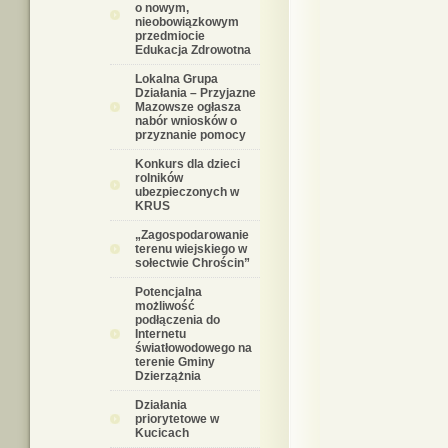
o nowym,
nieobowiązkowym
przedmiocie
Edukacja Zdrowotna
Lokalna Grupa
Działania – Przyjazne
Mazowsze ogłasza
nabór wniosków o
przyznanie pomocy
Konkurs dla dzieci
rolników
ubezpieczonych w
KRUS
„Zagospodarowanie
terenu wiejskiego w
sołectwie Chrościn”
Potencjalna
możliwość
podłączenia do
Internetu
światłowodowego na
terenie Gminy
Dzierzążnia
Działania
priorytetowe w
Kucicach