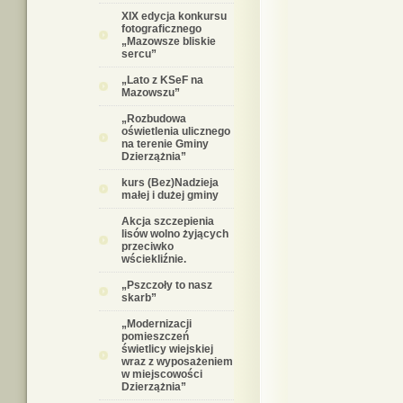
XIX edycja konkursu
fotograficznego
„Mazowsze bliskie
sercu”
„Lato z KSeF na
Mazowszu”
„Rozbudowa
oświetlenia ulicznego
na terenie Gminy
Dzierzążnia”
kurs (Bez)Nadzieja
małej i dużej gminy
Akcja szczepienia
lisów wolno żyjących
przeciwko
wściekliźnie.
„Pszczoły to nasz
skarb”
„Modernizacji
pomieszczeń
świetlicy wiejskiej
wraz z wyposażeniem
w miejscowości
Dzierzążnia”