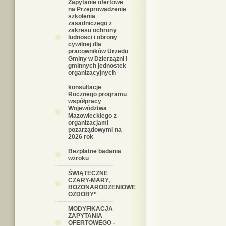
Zapytanie ofertowe
na Przeprowadzenie
szkolenia
zasadniczego z
zakresu ochrony
ludnosci i obrony
cywilnej dla
pracowników Urzedu
Gminy w Dzierzążni i
gminnych jednostek
organizacyjnych
konsultacje
Rocznego programu
współpracy
Województwa
Mazowieckiego z
organizacjami
pozarządowymi na
2026 rok
Bezpłatne badania
wzroku
ŚWIĄTECZNE
CZARY-MARY,
BOŻONARODZENIOWE
OZDOBY”
MODYFIKACJA
ZAPYTANIA
OFERTOWEGO -