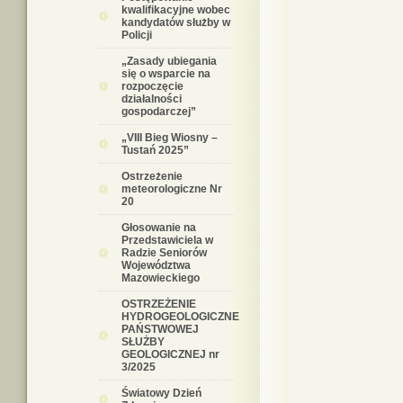
kwalifikacyjne wobec
kandydatów służby w
Policji
„Zasady ubiegania
się o wsparcie na
rozpoczęcie
działalności
gospodarczej”
„VIII Bieg Wiosny –
Tustań 2025”
Ostrzeżenie
meteorologiczne Nr
20
Głosowanie na
Przedstawiciela w
Radzie Seniorów
Województwa
Mazowieckiego
OSTRZEŻENIE
HYDROGEOLOGICZNE
PAŃSTWOWEJ
SŁUŻBY
GEOLOGICZNEJ nr
3/2025
Światowy Dzień