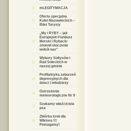
mLEGITYMACJA
Oferta specjalna
Kolei Mazowieckich –
Bilet Turysty
„My i RYBY – jak
Europejski Fundusz
Morski i Rybacki
zmienił otoczenie
wokół nas"
Wybory Sołtysów i
Rad Sołeckich w
naszej gminie
Profilaktyka zaburzeń
depresyjnych dla
dzieci i młodzieży
Ostrzeżenie
meteorologiczne Nr 9
Szukamy właściciela
psa
Zbiórka krwi dla
Wiktora !!!
Pomagamy!