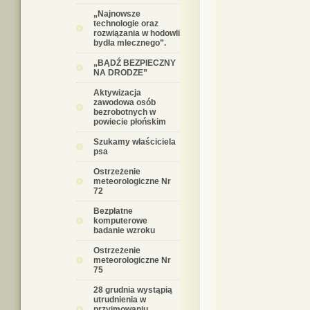
„Najnowsze
technologie oraz
rozwiązania w hodowli
bydła mlecznego”.
„BĄDŹ BEZPIECZNY
NA DRODZE”
Aktywizacja
zawodowa osób
bezrobotnych w
powiecie płońskim
Szukamy właściciela
psa
Ostrzeżenie
meteorologiczne Nr
72
Bezpłatne
komputerowe
badanie wzroku
Ostrzeżenie
meteorologiczne Nr
75
28 grudnia wystąpią
utrudnienia w
przyjmowaniu