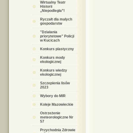
Wirtualny Teatr
Historii
„Niepodległa”!
Ryczałt dla małych
gospodarstw
"Działania
priorytetowe" Policji
w Kucicach
Konkurs plastyczny
Konkurs mody
ekologicznej
Konkurs wiedzy
ekologicznej
Szczepienia lisów
2023
Wybory do MIR
Koleje Mazowieckie
Ostrzeżenie
meteorologiczne Nr
57
Przychodnia Zdrowie