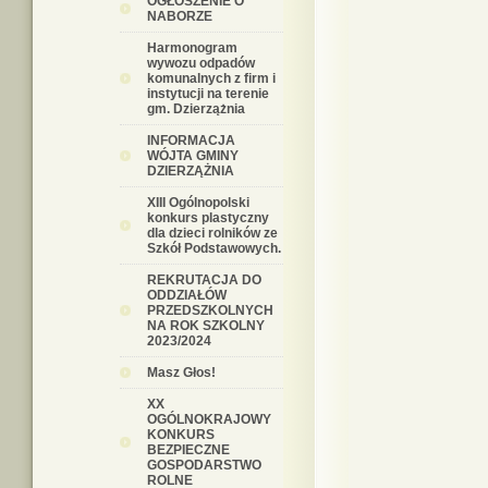
OGŁOSZENIE O
NABORZE
Harmonogram
wywozu odpadów
komunalnych z firm i
instytucji na terenie
gm. Dzierzążnia
INFORMACJA
WÓJTA GMINY
DZIERZĄŻNIA
XIII Ogólnopolski
konkurs plastyczny
dla dzieci rolników ze
Szkół Podstawowych.
REKRUTACJA DO
ODDZIAŁÓW
PRZEDSZKOLNYCH
NA ROK SZKOLNY
2023/2024
Masz Głos!
XX
OGÓLNOKRAJOWY
KONKURS
BEZPIECZNE
GOSPODARSTWO
ROLNE