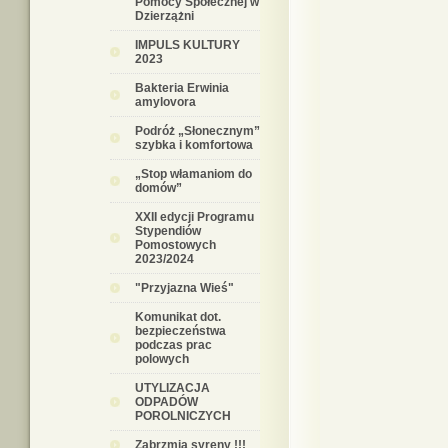
Pomocy Społecznej w
Dzierzążni
IMPULS KULTURY
2023
Bakteria Erwinia
amylovora
Podróż „Słonecznym”
szybka i komfortowa
„Stop włamaniom do
domów”
XXII edycji Programu
Stypendiów
Pomostowych
2023/2024
"Przyjazna Wieś"
Komunikat dot.
bezpieczeństwa
podczas prac
polowych
UTYLIZACJA
ODPADÓW
POROLNICZYCH
Zabrzmią syreny !!!