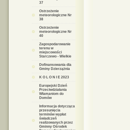
37
Ostrzeżenie
meteorologiczne Nr
38
Ostrzeżenie
meteorologiczne Nr
40
Zagospodarowanie
terenu w
miejscowości
Starczewo - Wielkie
Dofinansowania dla
Gminy Dzierzążnia
K O L O N I E 2023
Europejski Dzień
Przeciwdziałania
Włamaniom do
Domów
Informacja dotycząca
przesunięcia
terminów wypłat
świadczeń
realizowanych przez
Gminny Ośrodek