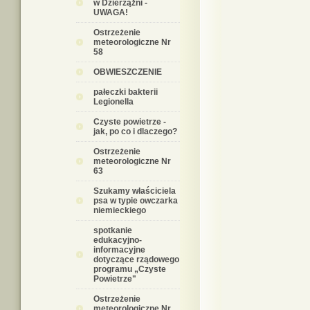
w Dzierzążni -
UWAGA!
Ostrzeżenie
meteorologiczne Nr
58
OBWIESZCZENIE
pałeczki bakterii
Legionella
Czyste powietrze -
jak, po co i dlaczego?
Ostrzeżenie
meteorologiczne Nr
63
Szukamy właściciela
psa w typie owczarka
niemieckiego
spotkanie
edukacyjno-
informacyjne
dotyczące rządowego
programu „Czyste
Powietrze"
Ostrzeżenie
meteorologiczne Nr