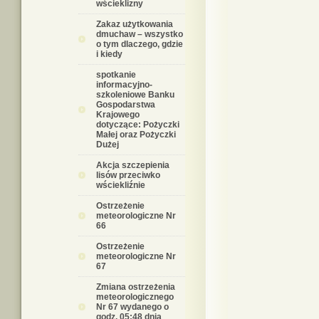
wścieklizny
Zakaz użytkowania
dmuchaw – wszystko
o tym dlaczego, gdzie
i kiedy
spotkanie
informacyjno-
szkoleniowe Banku
Gospodarstwa
Krajowego
dotyczące: Pożyczki
Małej oraz Pożyczki
Dużej
Akcja szczepienia
lisów przeciwko
wściekliźnie
Ostrzeżenie
meteorologiczne Nr
66
Ostrzeżenie
meteorologiczne Nr
67
Zmiana ostrzeżenia
meteorologicznego
Nr 67 wydanego o
godz. 05:48 dnia