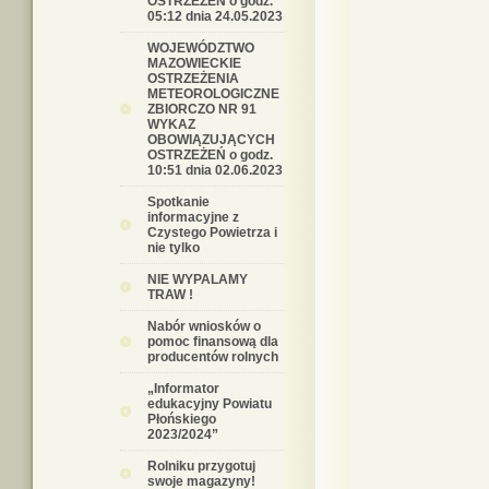
OSTRZEŻEŃ o godz.
05:12 dnia 24.05.2023
WOJEWÓDZTWO
MAZOWIECKIE
OSTRZEŻENIA
METEOROLOGICZNE
ZBIORCZO NR 91
WYKAZ
OBOWIĄZUJĄCYCH
OSTRZEŻEŃ o godz.
10:51 dnia 02.06.2023
Spotkanie
informacyjne z
Czystego Powietrza i
nie tylko
NIE WYPALAMY
TRAW !
Nabór wniosków o
pomoc finansową dla
producentów rolnych
„Informator
edukacyjny Powiatu
Płońskiego
2023/2024”
Rolniku przygotuj
swoje magazyny!