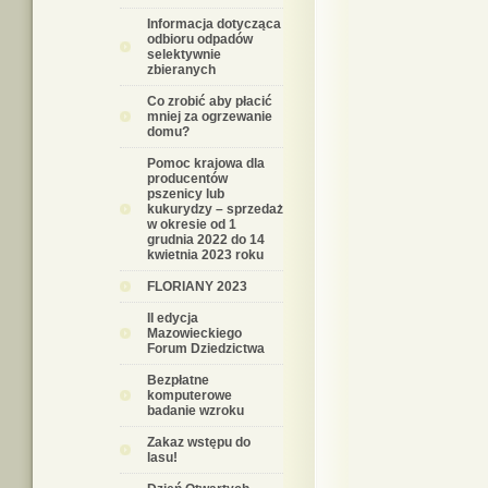
Informacja dotycząca
odbioru odpadów
selektywnie
zbieranych
Co zrobić aby płacić
mniej za ogrzewanie
domu?
Pomoc krajowa dla
producentów
pszenicy lub
kukurydzy – sprzedaż
w okresie od 1
grudnia 2022 do 14
kwietnia 2023 roku
FLORIANY 2023
II edycja
Mazowieckiego
Forum Dziedzictwa
Bezpłatne
komputerowe
badanie wzroku
Zakaz wstępu do
lasu!