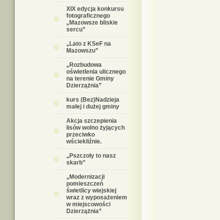
XIX edycja konkursu
fotograficznego
„Mazowsze bliskie
sercu”
„Lato z KSeF na
Mazowszu”
„Rozbudowa
oświetlenia ulicznego
na terenie Gminy
Dzierzążnia”
kurs (Bez)Nadzieja
małej i dużej gminy
Akcja szczepienia
lisów wolno żyjących
przeciwko
wściekliźnie.
„Pszczoły to nasz
skarb”
„Modernizacji
pomieszczeń
świetlicy wiejskiej
wraz z wyposażeniem
w miejscowości
Dzierzążnia”