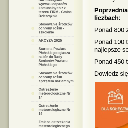
Harmonogram
wywozu odpadów
komunalnych z z
Poprzednia
terenu FIRM - Gmina
Dzierzążnia
liczbach:
Stosowanie środków
ochrony roślin -
Ponad 800 z
szkolenie
Ponad 100 t
AKCYZA 2025
najlepsze s
Starosta Powiatu
Płońskiego ogłasza
nabór do Rady
Ponad 450 t
Seniorów Powiatu
Płońskiego
Dowiedz się 
Stosowanie środków
ochrony roślin
sprzętem naziemnym
Ostrzeżenie
meteorologiczne Nr
14
Ostrzeżenie
meteorologiczne Nr
16
Zmiana ostrzeżenia
meteorologicznego