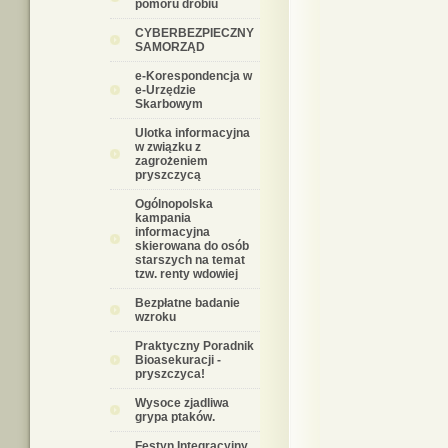
pomoru drobiu
CYBERBEZPIECZNY
SAMORZĄD
e-Korespondencja w
e-Urzędzie
Skarbowym
Ulotka informacyjna
w związku z
zagrożeniem
pryszczycą
Ogólnopolska
kampania
informacyjna
skierowana do osób
starszych na temat
tzw. renty wdowiej
Bezpłatne badanie
wzroku
Praktyczny Poradnik
Bioasekuracji -
pryszczyca!
Wysoce zjadliwa
grypa ptaków.
Festyn Integracyjny