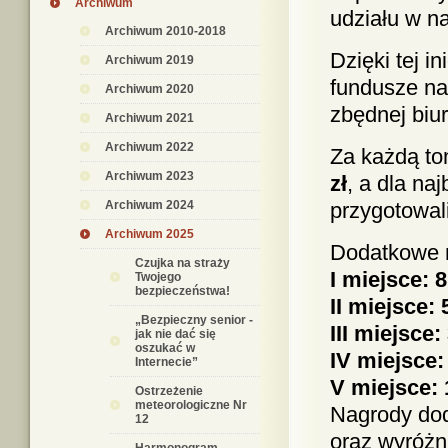
Archiwum
udziału w n
Archiwum 2010-2018
Dzięki tej i
Archiwum 2019
fundusze na 
Archiwum 2020
zbędnej biur
Archiwum 2021
Archiwum 2022
Za każdą to
Archiwum 2023
zł
, a dla n
Archiwum 2024
przygotowa
Archiwum 2025
Dodatkowe 
Czujka na straży
I miejsce: 8
Twojego
bezpieczeństwa!
II miejsce: 
„Bezpieczny senior -
III miejsce:
jak nie dać się
oszukać w
IV miejsce:
Internecie”
V miejsce: 
Ostrzeżenie
meteorologiczne Nr
Nagrody dod
12
oraz wyróżni