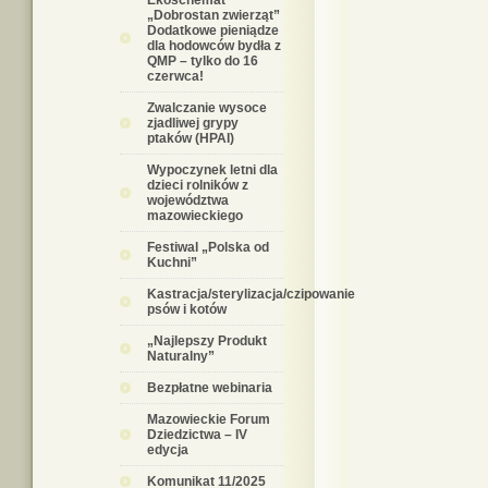
Ekoschemat
„Dobrostan zwierząt”
Dodatkowe pieniądze
dla hodowców bydła z
QMP – tylko do 16
czerwca!
Zwalczanie wysoce
zjadliwej grypy
ptaków (HPAI)
Wypoczynek letni dla
dzieci rolników z
województwa
mazowieckiego
Festiwal „Polska od
Kuchni”
Kastracja/sterylizacja/czipowanie
psów i kotów
„Najlepszy Produkt
Naturalny”
Bezpłatne webinaria
Mazowieckie Forum
Dziedzictwa – IV
edycja
Komunikat 11/2025