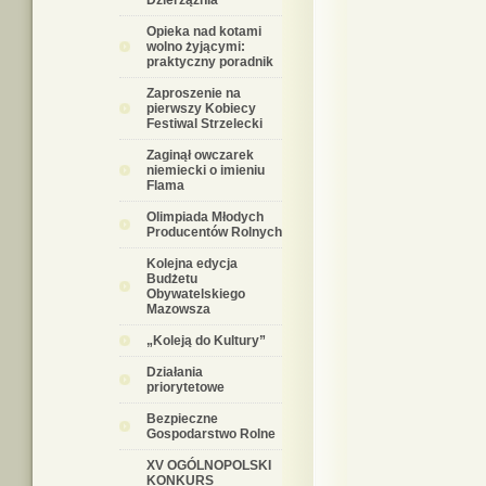
Dzierzążnia
Opieka nad kotami
wolno żyjącymi:
praktyczny poradnik
Zaproszenie na
pierwszy Kobiecy
Festiwal Strzelecki
Zaginął owczarek
niemiecki o imieniu
Flama
Olimpiada Młodych
Producentów Rolnych
Kolejna edycja
Budżetu
Obywatelskiego
Mazowsza
„Koleją do Kultury”
Działania
priorytetowe
Bezpieczne
Gospodarstwo Rolne
XV OGÓLNOPOLSKI
KONKURS