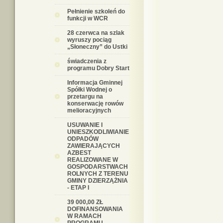
Pełnienie szkoleń do
funkcji w WCR
28 czerwca na szlak
wyruszy pociąg
„Słoneczny” do Ustki
świadczenia z
programu Dobry Start
Informacja Gminnej
Spółki Wodnej o
przetargu na
konserwację rowów
melioracyjnych
USUWANIE I
UNIESZKODLIWIANIE
ODPADÓW
ZAWIERAJĄCYCH
AZBEST
REALIZOWANE W
GOSPODARSTWACH
ROLNYCH Z TERENU
GMINY DZIERZĄŻNIA
- ETAP I
39 000,00 ZŁ
DOFINANSOWANIA
W RAMACH