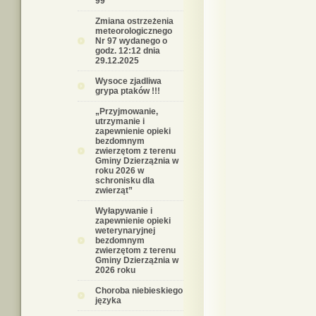
99
Zmiana ostrzeżenia
meteorologicznego
Nr 97 wydanego o
godz. 12:12 dnia
29.12.2025
Wysoce zjadliwa
grypa ptaków !!!
„Przyjmowanie,
utrzymanie i
zapewnienie opieki
bezdomnym
zwierzętom z terenu
Gminy Dzierzążnia w
roku 2026 w
schronisku dla
zwierząt”
Wyłapywanie i
zapewnienie opieki
weterynaryjnej
bezdomnym
zwierzętom z terenu
Gminy Dzierzążnia w
2026 roku
Choroba niebieskiego
języka