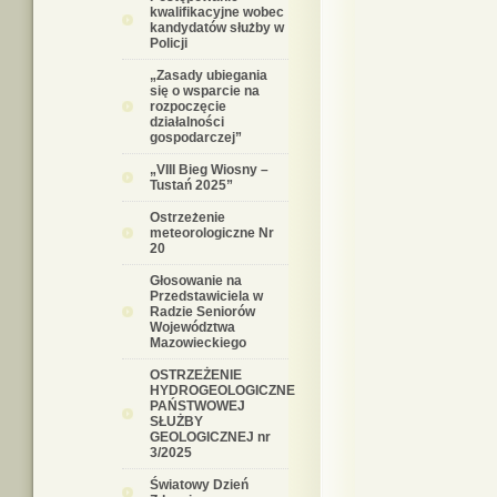
kwalifikacyjne wobec
kandydatów służby w
Policji
„Zasady ubiegania
się o wsparcie na
rozpoczęcie
działalności
gospodarczej”
„VIII Bieg Wiosny –
Tustań 2025”
Ostrzeżenie
meteorologiczne Nr
20
Głosowanie na
Przedstawiciela w
Radzie Seniorów
Województwa
Mazowieckiego
OSTRZEŻENIE
HYDROGEOLOGICZNE
PAŃSTWOWEJ
SŁUŻBY
GEOLOGICZNEJ nr
3/2025
Światowy Dzień