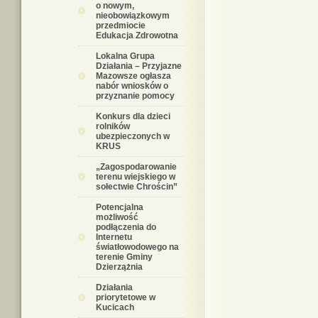
o nowym,
nieobowiązkowym
przedmiocie
Edukacja Zdrowotna
Lokalna Grupa
Działania – Przyjazne
Mazowsze ogłasza
nabór wniosków o
przyznanie pomocy
Konkurs dla dzieci
rolników
ubezpieczonych w
KRUS
„Zagospodarowanie
terenu wiejskiego w
sołectwie Chrościn”
Potencjalna
możliwość
podłączenia do
Internetu
światłowodowego na
terenie Gminy
Dzierzążnia
Działania
priorytetowe w
Kucicach