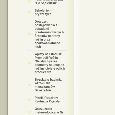
"Po Sąsiedzku"
Szkolenie -
pryszczyca
Dotyczy:
postępowania z
odpadami
przeterminowanych
środków ochrony
roślin oraz
opakowaniami po
nich
wpłaty na Fundusz
Promocji Roślin
Oleistych przez
podmioty skupujące
rośliny oleiste od ich
producenta.
Bezpłatne badania
wzroku dla
mieszkańców
Dzierzążnia
Piknik Rodzinny
Kwitnące Ogrody
Ostrzeżenie
meteorologiczne Nr