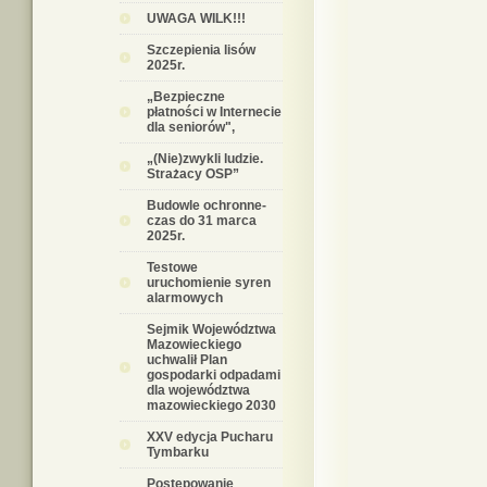
UWAGA WILK!!!
Szczepienia lisów
2025r.
„Bezpieczne
płatności w Internecie
dla seniorów",
„(Nie)zwykli ludzie.
Strażacy OSP”
Budowle ochronne-
czas do 31 marca
2025r.
Testowe
uruchomienie syren
alarmowych
Sejmik Województwa
Mazowieckiego
uchwalił Plan
gospodarki odpadami
dla województwa
mazowieckiego 2030
XXV edycja Pucharu
Tymbarku
Postępowanie