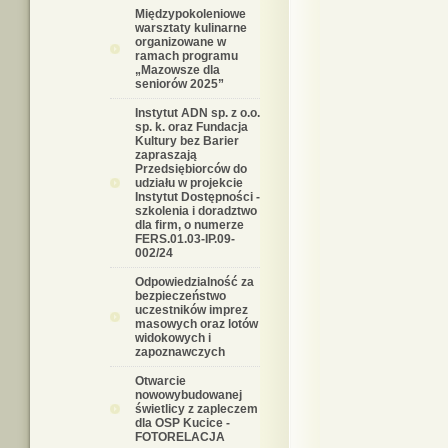
Międzypokoleniowe
warsztaty kulinarne
organizowane w
ramach programu
„Mazowsze dla
seniorów 2025”
Instytut ADN sp. z o.o.
sp. k. oraz Fundacja
Kultury bez Barier
zapraszają
Przedsiębiorców do
udziału w projekcie
Instytut Dostępności -
szkolenia i doradztwo
dla firm, o numerze
FERS.01.03-IP.09-
002/24
Odpowiedzialność za
bezpieczeństwo
uczestników imprez
masowych oraz lotów
widokowych i
zapoznawczych
Otwarcie
nowowybudowanej
świetlicy z zapleczem
dla OSP Kucice -
FOTORELACJA