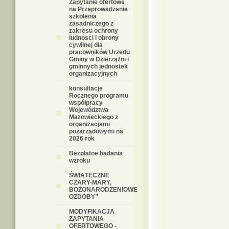
Zapytanie ofertowe
na Przeprowadzenie
szkolenia
zasadniczego z
zakresu ochrony
ludnosci i obrony
cywilnej dla
pracowników Urzedu
Gminy w Dzierzążni i
gminnych jednostek
organizacyjnych
konsultacje
Rocznego programu
współpracy
Województwa
Mazowieckiego z
organizacjami
pozarządowymi na
2026 rok
Bezpłatne badania
wzroku
ŚWIĄTECZNE
CZARY-MARY,
BOŻONARODZENIOWE
OZDOBY”
MODYFIKACJA
ZAPYTANIA
OFERTOWEGO -