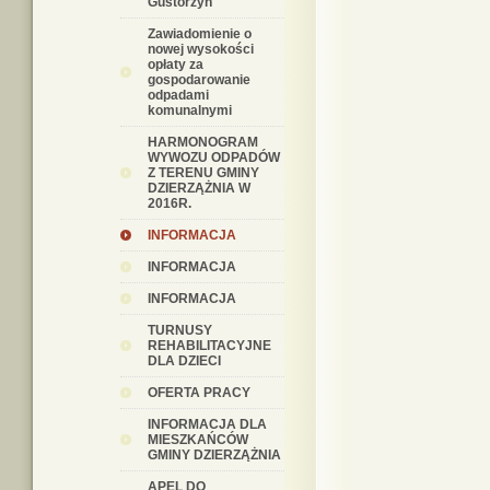
Gustorzyn"
Zawiadomienie o
nowej wysokości
opłaty za
gospodarowanie
odpadami
komunalnymi
HARMONOGRAM
WYWOZU ODPADÓW
Z TERENU GMINY
DZIERZĄŻNIA W
2016R.
INFORMACJA
INFORMACJA
INFORMACJA
TURNUSY
REHABILITACYJNE
DLA DZIECI
OFERTA PRACY
INFORMACJA DLA
MIESZKAŃCÓW
GMINY DZIERZĄŻNIA
APEL DO