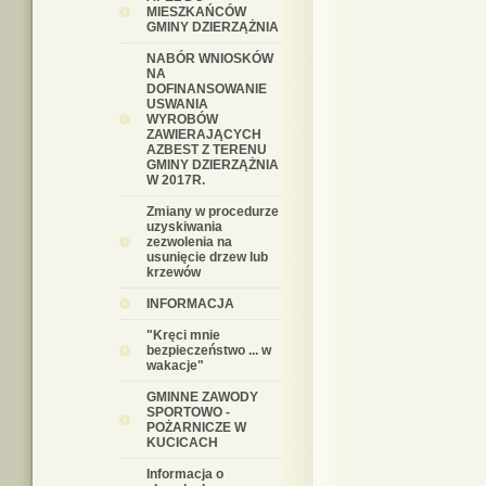
MIESZKAŃCÓW
GMINY DZIERZĄŻNIA
NABÓR WNIOSKÓW
NA
DOFINANSOWANIE
USWANIA
WYROBÓW
ZAWIERAJĄCYCH
AZBEST Z TERENU
GMINY DZIERZĄŻNIA
W 2017R.
Zmiany w procedurze
uzyskiwania
zezwolenia na
usunięcie drzew lub
krzewów
INFORMACJA
"Kręci mnie
bezpieczeństwo ... w
wakacje"
GMINNE ZAWODY
SPORTOWO -
POŻARNICZE W
KUCICACH
Informacja o