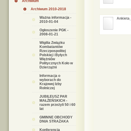
Archiwum
Archiwum 2010-2018
Ważna informacja -
Ankieta
2010-01-04
Ogłoszenie PGK -
2008-01-21
Wigilia Związku
Kombatantów
Rzeczpospolitej
Polskiej i Byłych
Więżniów
Politycznych Koło w
Dzierzążni
Informacja o
wyborach do
Krajowej Izby
Rolniczej
JUBILEUSZ PAR
MAŁŻEŃSKICH -
razem przeżyli 50 i 60
lat
GMINNE OBCHODY
DNIA STRAŻAKA
Konferencja