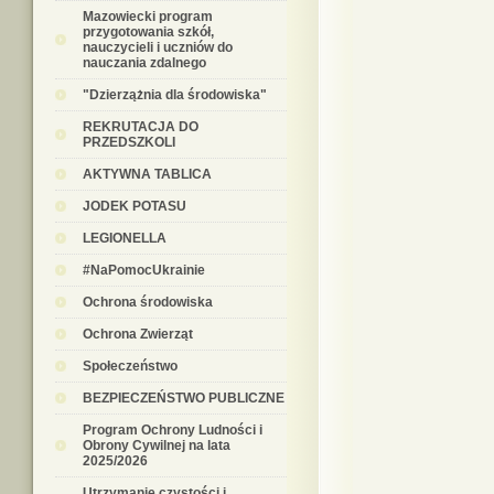
Mazowiecki program
przygotowania szkół,
nauczycieli i uczniów do
nauczania zdalnego
"Dzierzążnia dla środowiska"
REKRUTACJA DO
PRZEDSZKOLI
AKTYWNA TABLICA
JODEK POTASU
LEGIONELLA
#NaPomocUkrainie
Ochrona środowiska
Ochrona Zwierząt
Społeczeństwo
BEZPIECZEŃSTWO PUBLICZNE
Program Ochrony Ludności i
Obrony Cywilnej na lata
2025/2026
Utrzymanie czystości i