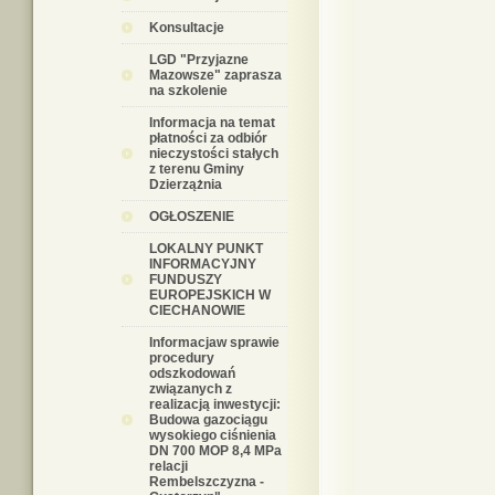
Konsultacje
LGD "Przyjazne
Mazowsze" zaprasza
na szkolenie
Informacja na temat
płatności za odbiór
nieczystości stałych
z terenu Gminy
Dzierzążnia
OGŁOSZENIE
LOKALNY PUNKT
INFORMACYJNY
FUNDUSZY
EUROPEJSKICH W
CIECHANOWIE
Informacjaw sprawie
procedury
odszkodowań
związanych z
realizacją inwestycji:
Budowa gazociągu
wysokiego ciśnienia
DN 700 MOP 8,4 MPa
relacji
Rembelszczyzna -