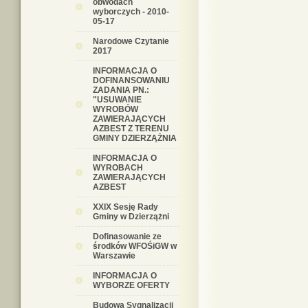
obwodach
wyborczych - 2010-
05-17
Narodowe Czytanie
2017
INFORMACJA O
DOFINANSOWANIU
ZADANIA PN.:
"USUWANIE
WYROBÓW
ZAWIERAJĄCYCH
AZBEST Z TERENU
GMINY DZIERZĄŻNIA
INFORMACJA O
WYROBACH
ZAWIERAJĄCYCH
AZBEST
XXIX Sesję Rady
Gminy w Dzierzążni
Dofinasowanie ze
środków WFOŚiGW w
Warszawie
INFORMACJA O
WYBORZE OFERTY
Budowa Sygnalizacji