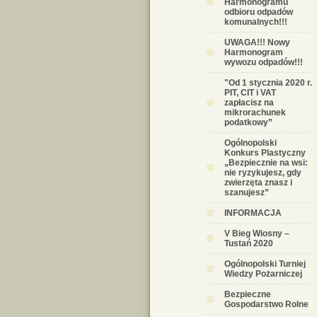
Harmonogramu
odbioru odpadów
komunalnych!!!
UWAGA!!! Nowy
Harmonogram
wywozu odpadów!!!
"Od 1 stycznia 2020 r.
PIT, CIT i VAT
zapłacisz na
mikrorachunek
podatkowy”
Ogólnopolski
Konkurs Plastyczny
„Bezpiecznie na wsi:
nie ryzykujesz, gdy
zwierzęta znasz i
szanujesz”
INFORMACJA
V Bieg Wiosny –
Tustań 2020
Ogólnopolski Turniej
Wiedzy Pożarniczej
Bezpieczne
Gospodarstwo Rolne