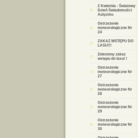
2 Kwietnia - Światowy
Dzień Świadomości
Autyzmu
Ostrzeżenie
meteorologiczne Nr
24
ZAKAZ WSTĘPU DO
LASU!!!
Zniesiony zakaz
wstępu do lasu! !
Ostrzeżenie
meteorologiczne Nr
27
Ostrzeżenie
meteorologiczne Nr
28
Ostrzeżenie
meteorologiczne Nr
29
Ostrzeżenie
meteorologiczne Nr
30
Ostrzeżenie