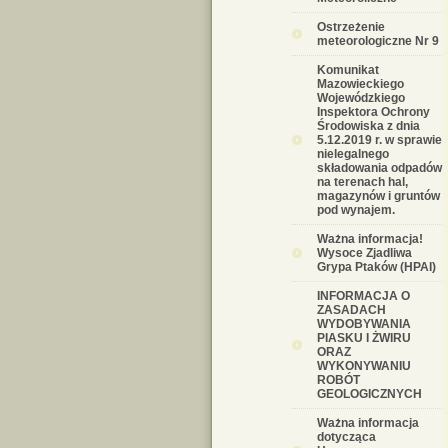
Ostrzeżenie
meteorologiczne Nr 9
Komunikat
Mazowieckiego
Wojewódzkiego
Inspektora Ochrony
Środowiska z dnia
5.12.2019 r. w sprawie
nielegalnego
składowania odpadów
na terenach hal,
magazynów i gruntów
pod wynajem.
Ważna informacja!
Wysoce Zjadliwa
Grypa Ptaków (HPAI)
INFORMACJA O
ZASADACH
WYDOBYWANIA
PIASKU I ŻWIRU
ORAZ
WYKONYWANIU
ROBÓT
GEOLOGICZNYCH
Ważna informacja
dotycząca