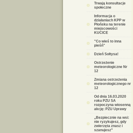
Trwają konsultacje
społeczne
Informacja o
działaniach KPP w
Płońsku na terenie
miejscowości
KUCICE
"Co wieś to inna
pieśń"
Dzień Sołtysa!
Ostrzeżenie
meteorologiczne Nr
12
Zmiana ostrzeżenia
meteorologicznego nr
12
Od dnia 16.03.2020
roku PZU SA
rozpoczyna wiosenną
akcję: PZU Uprawy
„Bezpiecznie na wsi:
nie ryzykujesz, gdy
zwierzęta znasz i
szanujesz”