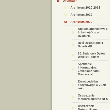
Archiwum
Archiwum 2010-2018
Archiwum 2019
Archiwum 2020
Ankieta anonimowa z
Lokalnej Grupy
Działania
Dziś Dzień Babci i
Dziadka!!!
20. Światowy Dzień
Walki z Rakiem
Spotkanie
informacyjne:
Zmieniaj z nami
Mazowsze!
Zwrot podatku
akcyzowego w 2020
roku
Ostrzeżenie
meteorologiczne Nr 5
Ostrzeżenie
Meteoroliczne