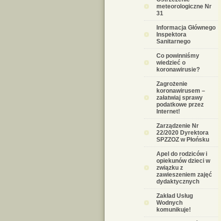
meteorologiczne Nr
31
Informacja Głównego
Inspektora
Sanitarnego
Co powinniśmy
wiedzieć o
koronawirusie?
Zagrożenie
koronawirusem –
załatwiaj sprawy
podatkowe przez
Internet!
Zarządzenie Nr
22/2020 Dyrektora
SPZZOZ w Płońsku
Apel do rodziców i
opiekunów dzieci w
związku z
zawieszeniem zajęć
dydaktycznych
Zakład Usług
Wodnych
komunikuje!