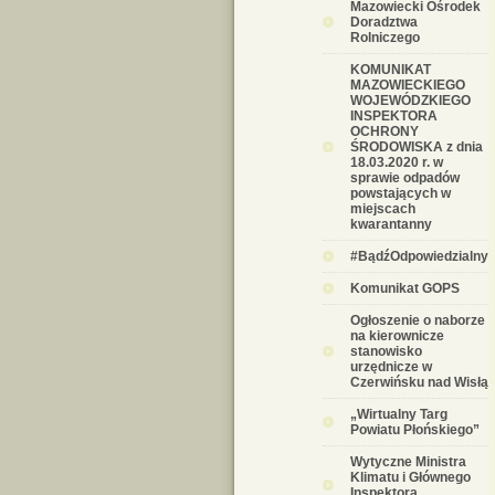
Mazowiecki Ośrodek
Doradztwa
Rolniczego
KOMUNIKAT
MAZOWIECKIEGO
WOJEWÓDZKIEGO
INSPEKTORA
OCHRONY
ŚRODOWISKA z dnia
18.03.2020 r. w
sprawie odpadów
powstających w
miejscach
kwarantanny
#BądźOdpowiedzialny
Komunikat GOPS
Ogłoszenie o naborze
na kierownicze
stanowisko
urzędnicze w
Czerwińsku nad Wisłą
„Wirtualny Targ
Powiatu Płońskiego”
Wytyczne Ministra
Klimatu i Głównego
Inspektora