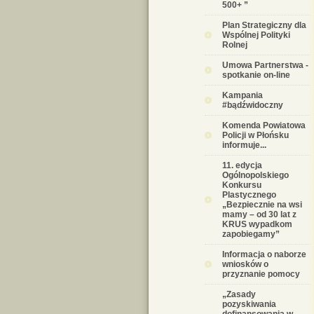
500+ ”
Plan Strategiczny dla
Wspólnej Polityki
Rolnej
Umowa Partnerstwa -
spotkanie on-line
Kampania
#bądźwidoczny
Komenda Powiatowa
Policji w Płońsku
informuje...
11. edycja
Ogólnopolskiego
Konkursu
Plastycznego
„Bezpiecznie na wsi
mamy – od 30 lat z
KRUS wypadkom
zapobiegamy”
Informacja o naborze
wniosków o
przyznanie pomocy
„Zasady
pozyskiwania