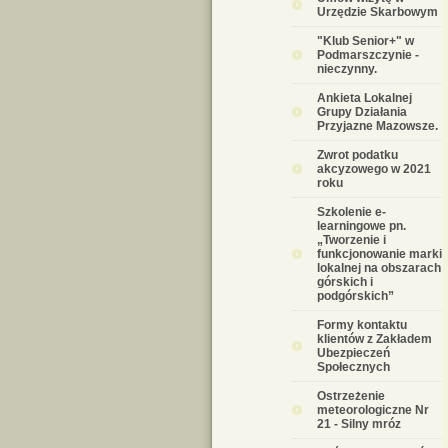
Urzędzie Skarbowym
"Klub Senior+" w
Podmarszczynie -
nieczynny.
Ankieta Lokalnej
Grupy Działania
Przyjazne Mazowsze.
Zwrot podatku
akcyzowego w 2021
roku
Szkolenie e-
learningowe pn.
„Tworzenie i
funkcjonowanie marki
lokalnej na obszarach
górskich i
podgórskich”
Formy kontaktu
klientów z Zakładem
Ubezpieczeń
Społecznych
Ostrzeżenie
meteorologiczne Nr
21 - Silny mróz