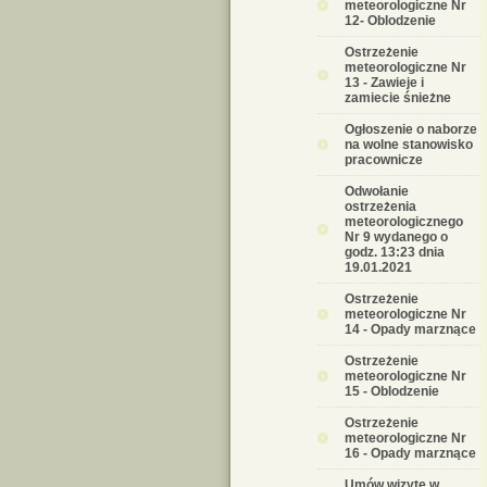
meteorologiczne Nr
12- Oblodzenie
Ostrzeżenie
meteorologiczne Nr
13 - Zawieje i
zamiecie śnieżne
Ogłoszenie o naborze
na wolne stanowisko
pracownicze
Odwołanie
ostrzeżenia
meteorologicznego
Nr 9 wydanego o
godz. 13:23 dnia
19.01.2021
Ostrzeżenie
meteorologiczne Nr
14 - Opady marznące
Ostrzeżenie
meteorologiczne Nr
15 - Oblodzenie
Ostrzeżenie
meteorologiczne Nr
16 - Opady marznące
Umów wizytę w