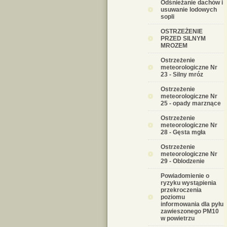
Odśnieżanie dachów i
usuwanie lodowych
sopli
OSTRZEŻENIE
PRZED SILNYM
MROZEM
Ostrzeżenie
meteorologiczne Nr
23 - Silny mróz
Ostrzeżenie
meteorologiczne Nr
25 - opady marznące
Ostrzeżenie
meteorologiczne Nr
28 - Gęsta mgła
Ostrzeżenie
meteorologiczne Nr
29 - Oblodzenie
Powiadomienie o
ryzyku wystąpienia
przekroczenia
poziomu
informowania dla pyłu
zawieszonego PM10
w powietrzu