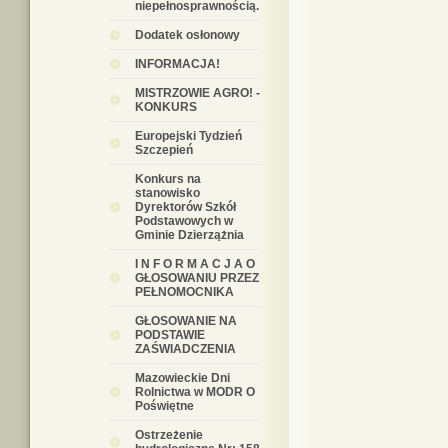
niepełnosprawnością.
Dodatek osłonowy
INFORMACJA!
MISTRZOWIE AGRO! -
KONKURS
Europejski Tydzień
Szczepień
Konkurs na
stanowisko
Dyrektorów Szkół
Podstawowych w
Gminie Dzierzążnia
I N F O R M A C J A O
GŁOSOWANIU PRZEZ
PEŁNOMOCNIKA
GŁOSOWANIE NA
PODSTAWIE
ZAŚWIADCZENIA
Mazowieckie Dni
Rolnictwa w MODR O
Poświętne
Ostrzeżenie