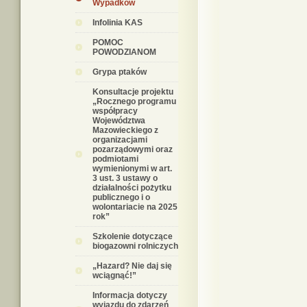
Wypadków
Infolinia KAS
POMOC
POWODZIANOM
Grypa ptaków
Konsultacje projektu
„Rocznego programu
współpracy
Województwa
Mazowieckiego z
organizacjami
pozarządowymi oraz
podmiotami
wymienionymi w art.
3 ust. 3 ustawy o
działalności pożytku
publicznego i o
wolontariacie na 2025
rok”
Szkolenie dotyczące
biogazowni rolniczych
„Hazard? Nie daj się
wciągnąć!”
Informacja dotyczy
wyjazdu do zdarzeń