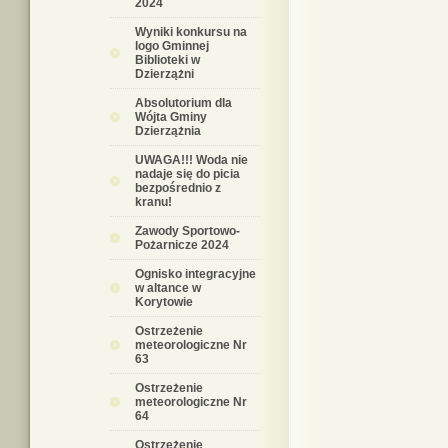
2024
Wyniki konkursu na
logo Gminnej
Biblioteki w
Dzierzążni
Absolutorium dla
Wójta Gminy
Dzierzążnia
UWAGA!!! Woda nie
nadaje się do picia
bezpośrednio z
kranu!
Zawody Sportowo-
Pożarnicze 2024
Ognisko integracyjne
w altance w
Korytowie
Ostrzeżenie
meteorologiczne Nr
63
Ostrzeżenie
meteorologiczne Nr
64
Ostrzeżenie