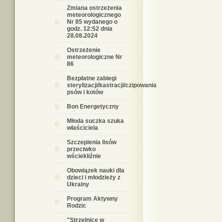
Zmiana ostrzeżenia
meteorologicznego
Nr 85 wydanego o
godz. 12:52 dnia
28.08.2024
Ostrzeżenie
meteorologiczne Nr
86
Bezpłatne zabiegi
sterylizacji/kastracji/czipowania
psów i kotów
Bon Energetyczny
Młoda suczka szuka
właściciela
Szczepienia lisów
przeciwko
wściekliźnie
Obowiązek nauki dla
dzieci i młodzieży z
Ukrainy
Program Aktywny
Rodzic
"Strzelnice w