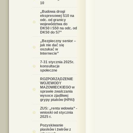
10
„Budowa drogi
ekspresowej S10 na
odc. od granicy
województwa do
DK50 i S50 na odc. od
DK50 do S7”
„Bezpieczny senior –
jak nie dać się
oszukać w
Internecie”
7-31 stycznia 2025r.
konsultacje
społeczne
ROZPORZĄDZENIE
WOJEWODY
MAZOWIECKIEGO w
sprawie zwalczania
wysoce zjadliwej
grypy ptaków (HPAI)
ZUS: „renta wdowia” -
wnioski od stycznia
2025 r.
Pozyskiwanie
piasków i żwirów z