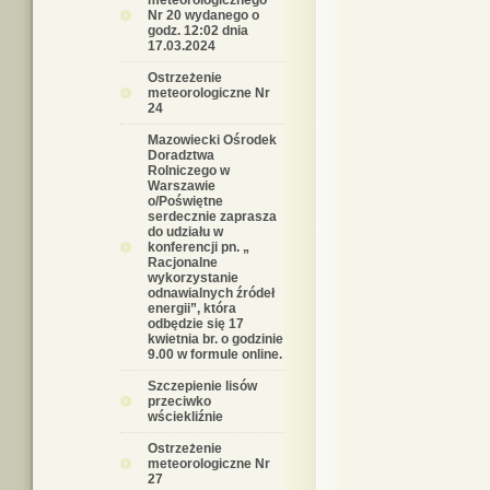
meteorologicznego
Nr 20 wydanego o
godz. 12:02 dnia
17.03.2024
Ostrzeżenie
meteorologiczne Nr
24
Mazowiecki Ośrodek
Doradztwa
Rolniczego w
Warszawie
o/Poświętne
serdecznie zaprasza
do udziału w
konferencji pn. „
Racjonalne
wykorzystanie
odnawialnych źródeł
energii”, która
odbędzie się 17
kwietnia br. o godzinie
9.00 w formule online.
Szczepienie lisów
przeciwko
wściekliźnie
Ostrzeżenie
meteorologiczne Nr
27