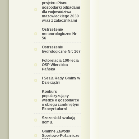
projektu Planu
gospodarki odpadami
dla województwa
mazowieckiego 2030
wraz z załącznikami
Ostrzeżenie
meteorologiczne Nr
56
Ostrzeżenie
hydrologiczne Nr: 167
Fotorelacja 100-lecia
OSP Wierzbica
Pańska
I Sesja Rady Gminy w
Dzierzążni
Konkurs
popularyzujący
wiedzę o gospodarce
o obiegu zamkniętym
Ekocyrkularni
Szczeniaki szukają
domu.
Gminne Zawody
Sportowo-Pożarnicze