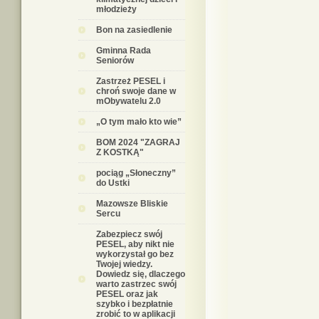
młodzieży
Bon na zasiedlenie
Gminna Rada
Seniorów
Zastrzeż PESEL i
chroń swoje dane w
mObywatelu 2.0
„O tym mało kto wie”
BOM 2024 "ZAGRAJ
Z KOSTKĄ"
pociąg „Słoneczny”
do Ustki
Mazowsze Bliskie
Sercu
Zabezpiecz swój
PESEL, aby nikt nie
wykorzystał go bez
Twojej wiedzy.
Dowiedz się, dlaczego
warto zastrzec swój
PESEL oraz jak
szybko i bezpłatnie
zrobić to w aplikacji