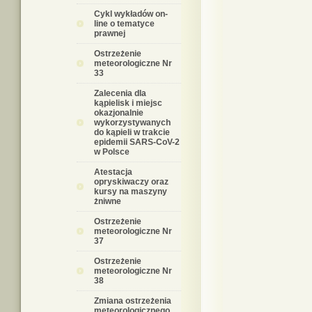
Cykl wykładów on-
line o tematyce
prawnej
Ostrzeżenie
meteorologiczne Nr
33
Zalecenia dla
kąpielisk i miejsc
okazjonalnie
wykorzystywanych
do kąpieli w trakcie
epidemii SARS-CoV-2
w Polsce
Atestacja
opryskiwaczy oraz
kursy na maszyny
żniwne
Ostrzeżenie
meteorologiczne Nr
37
Ostrzeżenie
meteorologiczne Nr
38
Zmiana ostrzeżenia
meteorologicznego