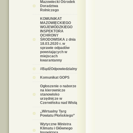
Mazowiecki Ośrodek
Doradztwa
Rolniczego
KOMUNIKAT
MAZOWIECKIEGO
WOJEWÓDZKIEGO
INSPEKTORA
OCHRONY
ŚRODOWISKA z dnia
18.03.2020 r. w
sprawie odpadów
powstających w
miejscach
kwarantanny
#BądźOdpowiedzialny
Komunikat GOPS
Ogłoszenie o naborze
na kierownicze
stanowisko
urzędnicze w
Czerwińsku nad Wisłą
„Wirtualny Targ
Powiatu Płońskiego”
Wytyczne Ministra
Klimatu i Głównego
Inspektora