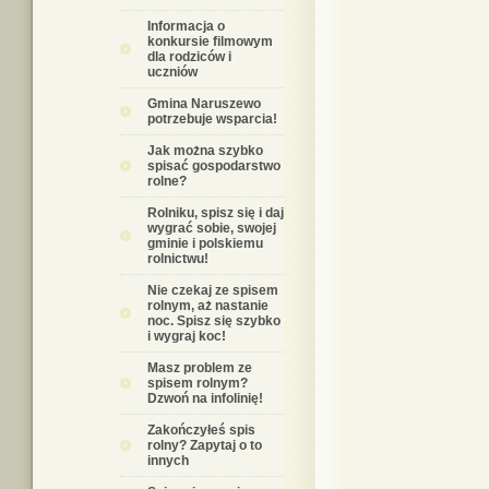
Informacja o
konkursie filmowym
dla rodziców i
uczniów
Gmina Naruszewo
potrzebuje wsparcia!
Jak można szybko
spisać gospodarstwo
rolne?
Rolniku, spisz się i daj
wygrać sobie, swojej
gminie i polskiemu
rolnictwu!
Nie czekaj ze spisem
rolnym, aż nastanie
noc. Spisz się szybko
i wygraj koc!
Masz problem ze
spisem rolnym?
Dzwoń na infolinię!
Zakończyłeś spis
rolny? Zapytaj o to
innych