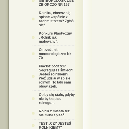
METEOROLOGICZNE
ZBIORCZO NR 157
Rolniku, chcesz się
spisać wspólnie z
rachmistrzem? Zgłoś
się!
Konkurs Plastyczny
„Rolnik jak
malowany”.
Ostrzeżenie
meteorologiczne Nr
70
Płacisz podatki?
Segregujesz śmieci?
Jesteś rolnikiem?
Weź udział w spisie
rolnym! To taki sam
obowiązek.
Co by się stało, gdyby
nie było spisu
rolnego…
Rolnik z miasta też
się musi spisać!
TEST „CZY JESTEŚ
ROLNIKIEM?”