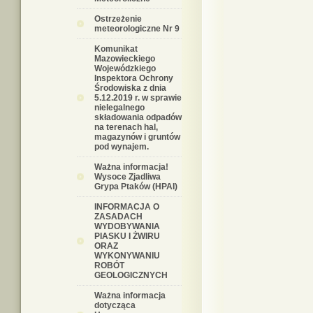
Ostrzeżenie
meteorologiczne Nr 9
Komunikat
Mazowieckiego
Wojewódzkiego
Inspektora Ochrony
Środowiska z dnia
5.12.2019 r. w sprawie
nielegalnego
składowania odpadów
na terenach hal,
magazynów i gruntów
pod wynajem.
Ważna informacja!
Wysoce Zjadliwa
Grypa Ptaków (HPAI)
INFORMACJA O
ZASADACH
WYDOBYWANIA
PIASKU I ŻWIRU
ORAZ
WYKONYWANIU
ROBÓT
GEOLOGICZNYCH
Ważna informacja
dotycząca