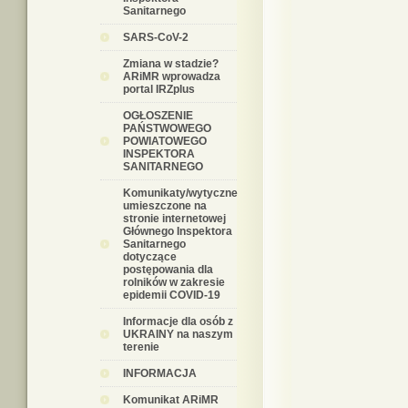
Sanitarnego
SARS-CoV-2
Zmiana w stadzie?
ARiMR wprowadza
portal IRZplus
OGŁOSZENIE
PAŃSTWOWEGO
POWIATOWEGO
INSPEKTORA
SANITARNEGO
Komunikaty/wytyczne
umieszczone na
stronie internetowej
Głównego Inspektora
Sanitarnego
dotyczące
postępowania dla
rolników w zakresie
epidemii COVID-19
Informacje dla osób z
UKRAINY na naszym
terenie
INFORMACJA
Komunikat ARiMR