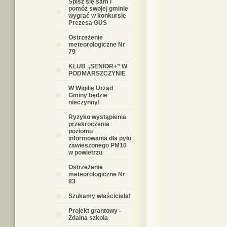
Spisz się sam i
pomóż swojej gminie
wygrać w konkursie
Prezesa GUS
Ostrzeżenie
meteorologiczne Nr
79
KLUB ,,SENIOR+” W
PODMARSZCZYNIE
W Wigilię Urząd
Gminy będzie
nieczynny!
Ryzyko wystąpienia
przekroczenia
poziomu
informowania dla pyłu
zawieszonego PM10
w powietrzu
Ostrzeżenie
meteorologiczne Nr
83
Szukamy właściciela!
Projekt grantowy -
Zdalna szkoła