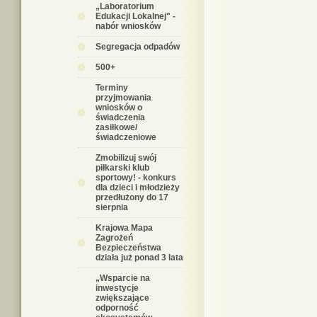
„Laboratorium
Edukacji Lokalnej" -
nabór wniosków
Segregacja odpadów
500+
Terminy
przyjmowania
wniosków o
świadczenia
zasiłkowe/
świadczeniowe
Zmobilizuj swój
piłkarski klub
sportowy! - konkurs
dla dzieci i młodzieży
przedłużony do 17
sierpnia
Krajowa Mapa
Zagrożeń
Bezpieczeństwa
działa już ponad 3 lata
„Wsparcie na
inwestycje
zwiększające
odporność