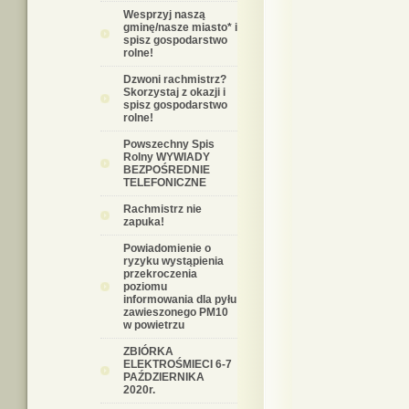
Wesprzyj naszą
gminę/nasze miasto* i
spisz gospodarstwo
rolne!
Dzwoni rachmistrz?
Skorzystaj z okazji i
spisz gospodarstwo
rolne!
Powszechny Spis
Rolny WYWIADY
BEZPOŚREDNIE
TELEFONICZNE
Rachmistrz nie
zapuka!
Powiadomienie o
ryzyku wystąpienia
przekroczenia
poziomu
informowania dla pyłu
zawieszonego PM10
w powietrzu
ZBIÓRKA
ELEKTROŚMIECI 6-7
PAŹDZIERNIKA
2020r.