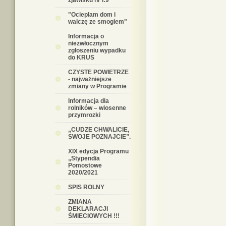
zjawisku nr I:9
"Ocieplam dom i
walczę ze smogiem"
Informacja o
niezwłocznym
zgłoszeniu wypadku
do KRUS
CZYSTE POWIETRZE
- najważniejsze
zmiany w Programie
Informacja dla
rolników – wiosenne
przymrozki
„CUDZE CHWALICIE,
SWOJE POZNAJCIE”.
XIX edycja Programu
„Stypendia
Pomostowe
2020/2021
SPIS ROLNY
ZMIANA
DEKLARACJI
ŚMIECIOWYCH !!!