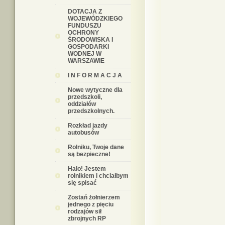
DOTACJA Z
WOJEWÓDZKIEGO
FUNDUSZU
OCHRONY
ŚRODOWISKA I
GOSPODARKI
WODNEJ W
WARSZAWIE
I N F O R M A C J A
Nowe wytyczne dla
przedszkoli,
oddziałów
przedszkolnych.
Rozkład jazdy
autobusów
Rolniku, Twoje dane
są bezpieczne!
Halo! Jestem
rolnikiem i chciałbym
się spisać
Zostań żołnierzem
jednego z pięciu
rodzajów sił
zbrojnych RP