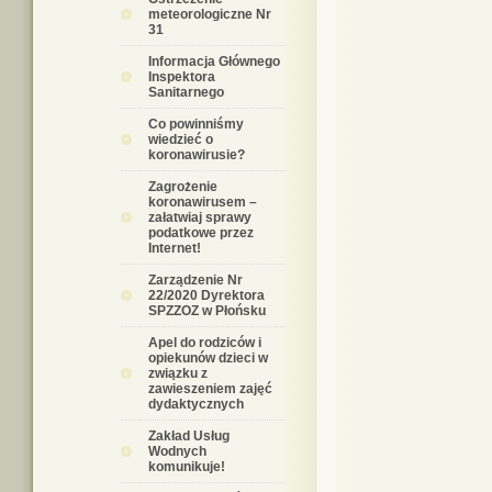
meteorologiczne Nr
31
Informacja Głównego
Inspektora
Sanitarnego
Co powinniśmy
wiedzieć o
koronawirusie?
Zagrożenie
koronawirusem –
załatwiaj sprawy
podatkowe przez
Internet!
Zarządzenie Nr
22/2020 Dyrektora
SPZZOZ w Płońsku
Apel do rodziców i
opiekunów dzieci w
związku z
zawieszeniem zajęć
dydaktycznych
Zakład Usług
Wodnych
komunikuje!