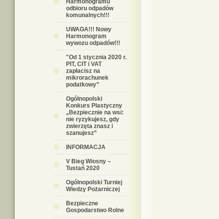
Harmonogramu
odbioru odpadów
komunalnych!!!
UWAGA!!! Nowy
Harmonogram
wywozu odpadów!!!
"Od 1 stycznia 2020 r.
PIT, CIT i VAT
zapłacisz na
mikrorachunek
podatkowy”
Ogólnopolski
Konkurs Plastyczny
„Bezpiecznie na wsi:
nie ryzykujesz, gdy
zwierzęta znasz i
szanujesz”
INFORMACJA
V Bieg Wiosny –
Tustań 2020
Ogólnopolski Turniej
Wiedzy Pożarniczej
Bezpieczne
Gospodarstwo Rolne