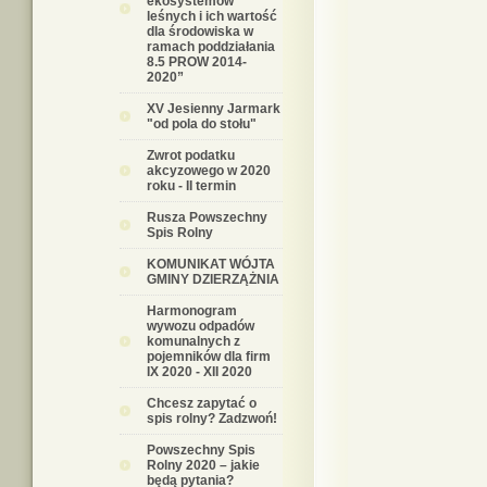
ekosystemów
leśnych i ich wartość
dla środowiska w
ramach poddziałania
8.5 PROW 2014-
2020”
XV Jesienny Jarmark
"od pola do stołu"
Zwrot podatku
akcyzowego w 2020
roku - II termin
Rusza Powszechny
Spis Rolny
KOMUNIKAT WÓJTA
GMINY DZIERZĄŻNIA
Harmonogram
wywozu odpadów
komunalnych z
pojemników dla firm
IX 2020 - XII 2020
Chcesz zapytać o
spis rolny? Zadzwoń!
Powszechny Spis
Rolny 2020 – jakie
będą pytania?