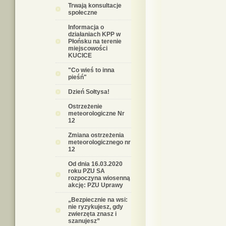
Trwają konsultacje
społeczne
Informacja o
działaniach KPP w
Płońsku na terenie
miejscowości
KUCICE
"Co wieś to inna
pieśń"
Dzień Sołtysa!
Ostrzeżenie
meteorologiczne Nr
12
Zmiana ostrzeżenia
meteorologicznego nr
12
Od dnia 16.03.2020
roku PZU SA
rozpoczyna wiosenną
akcję: PZU Uprawy
„Bezpiecznie na wsi:
nie ryzykujesz, gdy
zwierzęta znasz i
szanujesz”