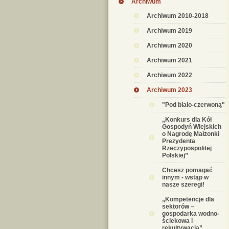
Archiwum
Archiwum 2010-2018
Archiwum 2019
Archiwum 2020
Archiwum 2021
Archiwum 2022
Archiwum 2023
"Pod biało-czerwoną"
„Konkurs dla Kół
Gospodyń Wiejskich
o Nagrodę Małżonki
Prezydenta
Rzeczypospolitej
Polskiej”
Chcesz pomagać
innym - wstąp w
nasze szeregi!
„Kompetencje dla
sektorów –
gospodarka wodno-
ściekowa i
rekultywacja”