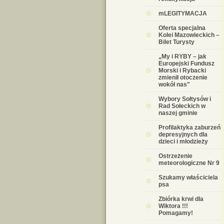
mLEGITYMACJA
Oferta specjalna
Kolei Mazowieckich –
Bilet Turysty
„My i RYBY – jak
Europejski Fundusz
Morski i Rybacki
zmienił otoczenie
wokół nas"
Wybory Sołtysów i
Rad Sołeckich w
naszej gminie
Profilaktyka zaburzeń
depresyjnych dla
dzieci i młodzieży
Ostrzeżenie
meteorologiczne Nr 9
Szukamy właściciela
psa
Zbiórka krwi dla
Wiktora !!!
Pomagamy!