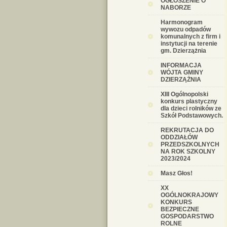
OGŁOSZENIE O
NABORZE
Harmonogram
wywozu odpadów
komunalnych z firm i
instytucji na terenie
gm. Dzierzążnia
INFORMACJA
WÓJTA GMINY
DZIERZĄŻNIA
XIII Ogólnopolski
konkurs plastyczny
dla dzieci rolników ze
Szkół Podstawowych.
REKRUTACJA DO
ODDZIAŁÓW
PRZEDSZKOLNYCH
NA ROK SZKOLNY
2023/2024
Masz Głos!
XX
OGÓLNOKRAJOWY
KONKURS
BEZPIECZNE
GOSPODARSTWO
ROLNE