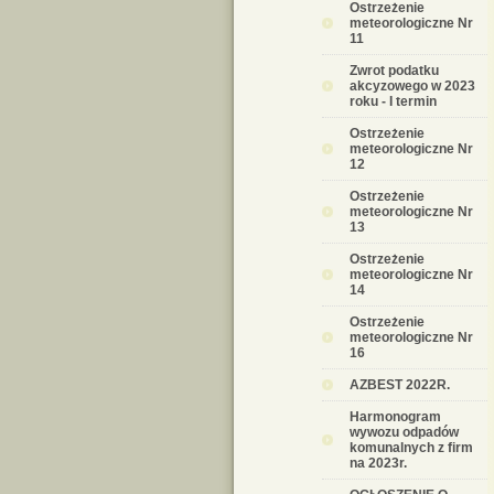
Ostrzeżenie
meteorologiczne Nr
11
Zwrot podatku
akcyzowego w 2023
roku - I termin
Ostrzeżenie
meteorologiczne Nr
12
Ostrzeżenie
meteorologiczne Nr
13
Ostrzeżenie
meteorologiczne Nr
14
Ostrzeżenie
meteorologiczne Nr
16
AZBEST 2022R.
Harmonogram
wywozu odpadów
komunalnych z firm
na 2023r.