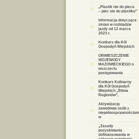
„Plastik nie do pieca
– piec nie do plastiku”
Informacja dotycząca
zmian w rozkładzie
jazdy od 12 marca
2023 r.
Konkurs dla Kół
Gospodyń Wiejskich
OBWIESZCZENIE
WOJEWODY
MAZOWIECKIEGO o
wszczęciu
postępowania
Konkurs Kulinarny
dla Kół Gospodyń
Wiejskich „Bitwa
Regionów”,
Aktywizacja
zawodowa osób z
niepełnosprawnościam
w
„Zasady
pozyskiwania
dofinansowania w