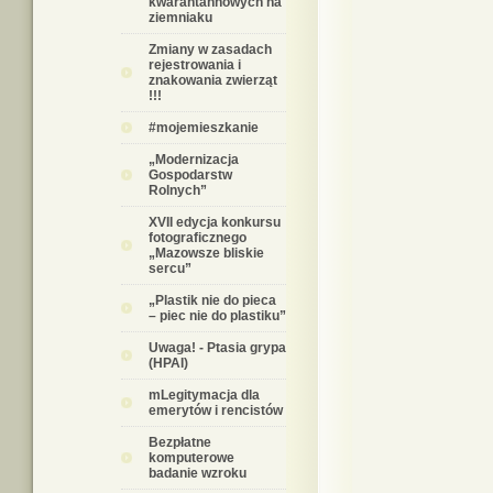
kwarantannowych na
ziemniaku
Zmiany w zasadach
rejestrowania i
znakowania zwierząt
!!!
#mojemieszkanie
„Modernizacja
Gospodarstw
Rolnych”
XVII edycja konkursu
fotograficznego
„Mazowsze bliskie
sercu”
„Plastik nie do pieca
– piec nie do plastiku”
Uwaga! - Ptasia grypa
(HPAI)
mLegitymacja dla
emerytów i rencistów
Bezpłatne
komputerowe
badanie wzroku