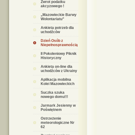
Zwrot podatku
akcyzowego !
„Mazowieckie Barwy
Wolontariatu”
Ankieta potrzeb dla
uchodźców
Dzień Osób z
Niepełnosprawnością
II Pokoleniowy Piknik
Historyczny
Ankieta on-line dla
uchodźców z Ukrainy
Aplikacja mobilna
Kolei Mazowieckich
Suczka szuka
nowego domu!!!
Jarmark Jesienny w
Poświętnem
Ostrzeżenie
meteorologiczne Nr
62