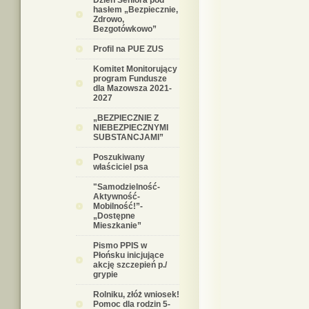
Dzień Seniora pod
hasłem „Bezpiecznie,
Zdrowo,
Bezgotówkowo”
Profil na PUE ZUS
Komitet Monitorujący
program Fundusze
dla Mazowsza 2021-
2027
„BEZPIECZNIE Z
NIEBEZPIECZNYMI
SUBSTANCJAMI”
Poszukiwany
właściciel psa
"Samodzielność-
Aktywność-
Mobilność!”-
„Dostępne
Mieszkanie”
Pismo PPIS w
Płońsku inicjujące
akcję szczepień p./
grypie
Rolniku, złóż wniosek!
Pomoc dla rodzin 5-