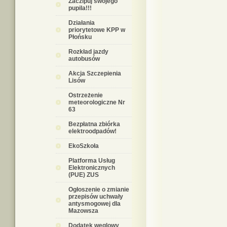
Zaczipuj swojego
pupila!!!
Działania
priorytetowe KPP w
Płońsku
Rozkład jazdy
autobusów
Akcja Szczepienia
Lisów
Ostrzeżenie
meteorologiczne Nr
63
Bezpłatna zbiórka
elektroodpadów!
EkoSzkoła
Platforma Usług
Elektronicznych
(PUE) ZUS
Ogłoszenie o zmianie
przepisów uchwały
antysmogowej dla
Mazowsza
Dodatek węglowy