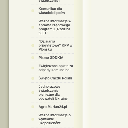
świadczenie!
Komunikat dla
właścicieli psów
Ważna informacja w
sprawie rządowego
programu „Rodzina
500+”
"Działania
priorytetowe" KPP w
Płońsku
Pismo GDDKiA
Zwiększona opłata za
odpady komunalne!
Święto Chrztu Polski
Jednorazowe
świadczenie
pieniężne dla
obywateli Ukrainy
Agro-Market24.pl
Ważne informacje o
wymianie
„kopciuchów”