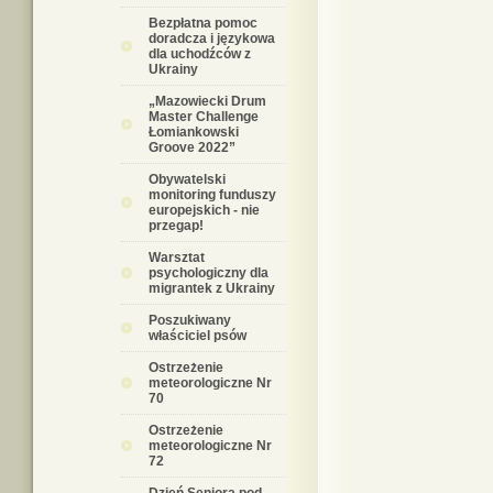
Bezpłatna pomoc
doradcza i językowa
dla uchodźców z
Ukrainy
„Mazowiecki Drum
Master Challenge
Łomiankowski
Groove 2022”
Obywatelski
monitoring funduszy
europejskich - nie
przegap!
Warsztat
psychologiczny dla
migrantek z Ukrainy
Poszukiwany
właściciel psów
Ostrzeżenie
meteorologiczne Nr
70
Ostrzeżenie
meteorologiczne Nr
72