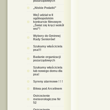
pozarządowych
„Niskie Podatki”
Weź udział w II
ogólnopolskim
konkursie filmowym
„Świat się kręci wokół
wsi”!
Wybory do Gminnej
Rady Seniorów!
Szukamy właściciela
psa!!!
Badanie organizacji
pozarządowych
Szukamy właściciela
lub nowego domu dla
psa!
Syreny alarmowe ! ! !
Bitwa pod Arcelinem
Ostrzeżenie
meteorologiczne Nr
52
Ostrzeżenie