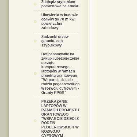
Zdobądź stypenium
pomostowe na studia!
Ułatwienia w budowie
domów do 70 m kw.
powierzchni
zabudowy
Sadzonki drzew
gatunku dąb
szypułkowy
Dofinansowanie na
zakup i ubezpieczenie
sprzętu
komputerowego -
laptopów w ramach
projektu grantowego
"Wsparcie dzieci z
rodzin pegeerowskich
w rozwoju cyfrowym -
Granty PPGR"
PRZEKAZANIE
LAPTOPÓW W
RAMACH PROJEKTU
GRANTOWEGO
"WSPARCIE DZIECI Z
RODZIN
PEGEEROWSKICH W
ROZWOJU
CYFROWYM -