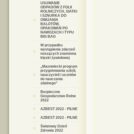
USUWANIE
ODPADÓW Z FOLII
ROLNICZYCH, SIATKI
I SZNURKA DO
OWIJANIA
BALOTÓW,
OPAKOWAŃ PO
NAWOZACH I TYPU
BIG BAG
W przypadku
wystąpienia zdarzeń
noszących znamiona
klęski żywiołowej
„Mazowiecki program
przygotowania szkół,
nauczycieli i uczniów
do nauczania
zdalnego”
Bezpieczne
Gospodarstwo Rolne
2022
AZBEST 2022 - PILNE
AZBEST 2022 - PILNE
Światowy Dzień
Zdrowia 2022