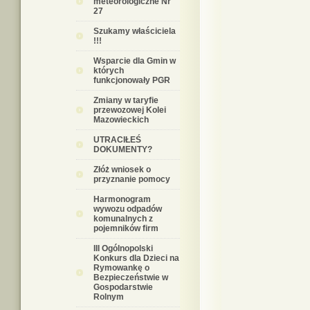
meteorologiczne Nr
27
Szukamy właściciela
!!!
Wsparcie dla Gmin w
których
funkcjonowały PGR
Zmiany w taryfie
przewozowej Kolei
Mazowieckich
UTRACIŁEŚ
DOKUMENTY?
Złóż wniosek o
przyznanie pomocy
Harmonogram
wywozu odpadów
komunalnych z
pojemników firm
III Ogólnopolski
Konkurs dla Dzieci na
Rymowankę o
Bezpieczeństwie w
Gospodarstwie
Rolnym