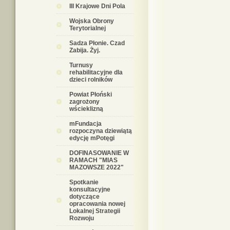
III Krajowe Dni Pola
Wojska Obrony
Terytorialnej
Sadza Płonie. Czad
Zabija. Żyj.
Turnusy
rehabilitacyjne dla
dzieci rolników
Powiat Płoński
zagrożony
wścieklizną
mFundacja
rozpoczyna dziewiątą
edycję mPotęgi
DOFINASOWANIE W
RAMACH "MIAS
MAZOWSZE 2022"
Spotkanie
konsultacyjne
dotyczące
opracowania nowej
Lokalnej Strategii
Rozwoju