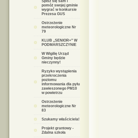
Spisz się sam i
pomóż swojej gminie
wygrać w konkursie
Prezesa GUS
Ostrzeżenie
meteorologiczne Nr
79
KLUB ,,SENIOR+” W
PODMARSZCZYNIE
W Wigilię Urząd
Gminy będzie
nieczynny!
Ryzyko wystąpienia
przekroczenia
poziomu
informowania dla pyłu
zawieszonego PM10
w powietrzu
Ostrzeżenie
meteorologiczne Nr
83
Szukamy właściciela!
Projekt grantowy -
Zdalna szkoła