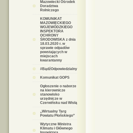
Mazowiecki Ośrodek
Doradztwa
Rolniczego
KOMUNIKAT
MAZOWIECKIEGO
WOJEWÓDZKIEGO
INSPEKTORA
OCHRONY
ŚRODOWISKA z dnia
18.03.2020 r. w
sprawie odpadów
powstających w
miejscach
kwarantanny
#BądźOdpowiedzialny
Komunikat GOPS
Ogłoszenie o naborze
na kierownicze
stanowisko
urzędnicze w
Czerwińsku nad Wisłą
„Wirtualny Targ
Powiatu Płońskiego”
Wytyczne Ministra
Klimatu i Głównego
Inspektora