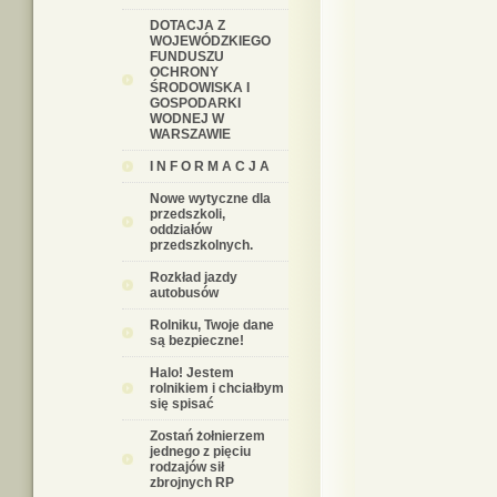
DOTACJA Z
WOJEWÓDZKIEGO
FUNDUSZU
OCHRONY
ŚRODOWISKA I
GOSPODARKI
WODNEJ W
WARSZAWIE
I N F O R M A C J A
Nowe wytyczne dla
przedszkoli,
oddziałów
przedszkolnych.
Rozkład jazdy
autobusów
Rolniku, Twoje dane
są bezpieczne!
Halo! Jestem
rolnikiem i chciałbym
się spisać
Zostań żołnierzem
jednego z pięciu
rodzajów sił
zbrojnych RP