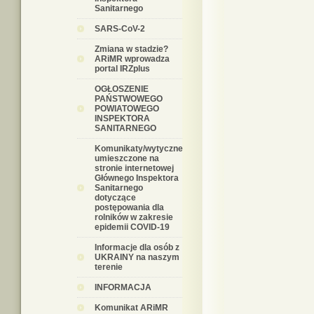
Sanitarnego
SARS-CoV-2
Zmiana w stadzie?
ARiMR wprowadza
portal IRZplus
OGŁOSZENIE
PAŃSTWOWEGO
POWIATOWEGO
INSPEKTORA
SANITARNEGO
Komunikaty/wytyczne
umieszczone na
stronie internetowej
Głównego Inspektora
Sanitarnego
dotyczące
postępowania dla
rolników w zakresie
epidemii COVID-19
Informacje dla osób z
UKRAINY na naszym
terenie
INFORMACJA
Komunikat ARiMR