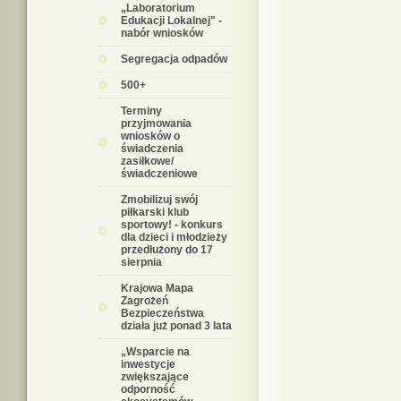
„Laboratorium
Edukacji Lokalnej" -
nabór wniosków
Segregacja odpadów
500+
Terminy
przyjmowania
wniosków o
świadczenia
zasiłkowe/
świadczeniowe
Zmobilizuj swój
piłkarski klub
sportowy! - konkurs
dla dzieci i młodzieży
przedłużony do 17
sierpnia
Krajowa Mapa
Zagrożeń
Bezpieczeństwa
działa już ponad 3 lata
„Wsparcie na
inwestycje
zwiększające
odporność