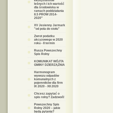
ekosystemów
leśnych i ich wartość
dla środowiska w
ramach poddziałania
8.5 PROW 2014-
2020”
XV Jesienny Jarmark
"od pola do stołu"
Zwrot podatku
akcyzowego w 2020
roku - II termin
Rusza Powszechny
Spis Rolny
KOMUNIKAT WÓJTA
GMINY DZIERZĄŻNIA
Harmonogram
wywozu odpadów
komunalnych z
pojemników dla firm
IX 2020 - XII 2020
Chcesz zapytać o
spis rolny? Zadzwoń!
Powszechny Spis
Rolny 2020 – jakie
będą pytania?