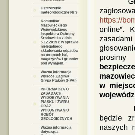
Głosowan
Ostrzeżenie
zagłos
meteorologiczne Nr 9
https://bo
Komunikat
Mazowieckiego
online
”. 
Wojewódzkiego
Inspektora Ochrony
zasadami 
Środowiska z dnia
5.12.2019 r. w sprawie
głosowani
nielegalnego
składowania odpadów
na terenach hal,
prosim
magazynów i gruntów
pod wynajem.
bezpiec
Ważna informacja!
mazowie
Wysoce Zjadliwa
Grypa Ptaków (HPAI)
w miejsc
INFORMACJA O
wojewódzk
ZASADACH
WYDOBYWANIA
PIASKU I ŻWIRU
ORAZ
Dzięki 
WYKONYWANIU
ROBÓT
będzie zr
GEOLOGICZNYCH
naszych m
Ważna informacja
dotycząca