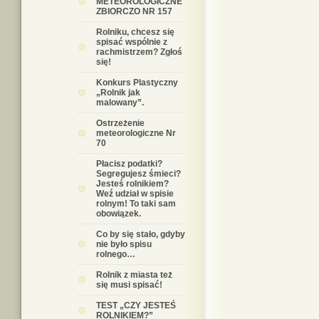
METEOROLOGICZNE
ZBIORCZO NR 157
Rolniku, chcesz się
spisać wspólnie z
rachmistrzem? Zgłoś
się!
Konkurs Plastyczny
„Rolnik jak
malowany”.
Ostrzeżenie
meteorologiczne Nr
70
Płacisz podatki?
Segregujesz śmieci?
Jesteś rolnikiem?
Weź udział w spisie
rolnym! To taki sam
obowiązek.
Co by się stało, gdyby
nie było spisu
rolnego…
Rolnik z miasta też
się musi spisać!
TEST „CZY JESTEŚ
ROLNIKIEM?”