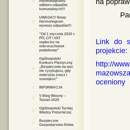
na popraw
Harmonogramu
odbioru odpadów
komunalnych!!!
Pamiętaj
UWAGA!!! Nowy
Harmonogram
wywozu odpadów!!!
"Od 1 stycznia 2020 r.
PIT, CIT i VAT
Link do 
zapłacisz na
mikrorachunek
projekcie:
podatkowy”
Ogólnopolski
http://www
Konkurs Plastyczny
„Bezpiecznie na wsi:
nie ryzykujesz, gdy
mazowsza-
zwierzęta znasz i
szanujesz”
oceniony
INFORMACJA
V Bieg Wiosny –
Tustań 2020
Ogólnopolski Turniej
Wiedzy Pożarniczej
Bezpieczne
Gospodarstwo Rolne