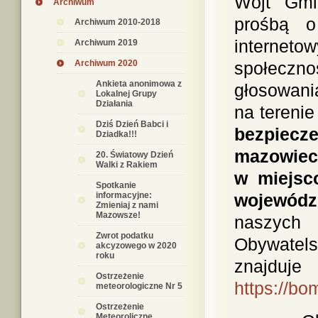
Wójt Gmi
Archiwum
prośbą o
Archiwum 2010-2018
internet
Archiwum 2019
Archiwum 2020
społeczn
Ankieta anonimowa z
głosowani
Lokalnej Grupy
Działania
na tereni
Dziś Dzień Babci i
bezpiec
Dziadka!!!
mazowie
20. Światowy Dzień
Walki z Rakiem
w miejsc
Spotkanie
informacyjne:
wojewód
Zmieniaj z nami
Mazowsze!
naszych
Zwrot podatku
Obywatel
akcyzowego w 2020
roku
znajduj
Ostrzeżenie
https://bo
meteorologiczne Nr 5
Ostrzeżenie
Meteoroliczne