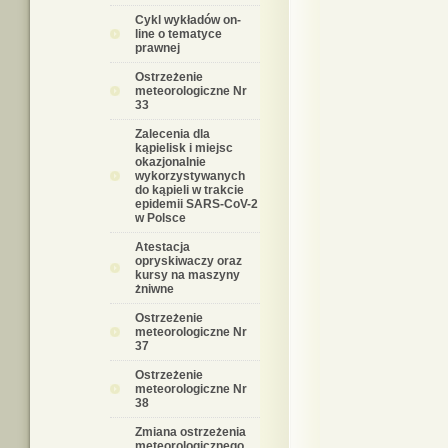
Cykl wykładów on-
line o tematyce
prawnej
Ostrzeżenie
meteorologiczne Nr
33
Zalecenia dla
kąpielisk i miejsc
okazjonalnie
wykorzystywanych
do kąpieli w trakcie
epidemii SARS-CoV-2
w Polsce
Atestacja
opryskiwaczy oraz
kursy na maszyny
żniwne
Ostrzeżenie
meteorologiczne Nr
37
Ostrzeżenie
meteorologiczne Nr
38
Zmiana ostrzeżenia
meteorologicznego