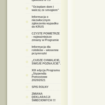
zjawisku nr I:9
"Ocieplam dom i
walczę ze smogiem"
Informacja o
niezwłocznym
zgłoszeniu wypadku
do KRUS
CZYSTE POWIETRZE
- najważniejsze
zmiany w Programie
Informacja dla
rolników – wiosenne
przymrozki
„CUDZE CHWALICIE,
SWOJE POZNAJCIE”.
XIX edycja Programu
„Stypendia
Pomostowe
2020/2021
SPIS ROLNY
ZMIANA
DEKLARACJI
ŚMIECIOWYCH !!!