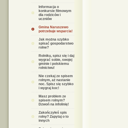
Informacja o
konkursie filmowym
dla rodziców i
uczniów
Gmina Naruszewo
potrzebuje wsparcia!
Jak można szybko
spisać gospodarstwo
rolne?
Rolniku, spisz się i daj
wygrać sobie, swojej
gminie i polskiemu
rolnictwu!
Nie czekaj ze spisem
rolnym, aż nastanie
noc. Spisz się szybko
i wygraj koc!
Masz problem ze
spisem rolnym?
Dzwoń na infolinię!
Zakończyłeś spis
rolny? Zapytaj o to
innych