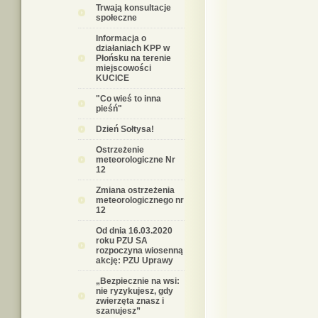
Trwają konsultacje
społeczne
Informacja o
działaniach KPP w
Płońsku na terenie
miejscowości
KUCICE
"Co wieś to inna
pieśń"
Dzień Sołtysa!
Ostrzeżenie
meteorologiczne Nr
12
Zmiana ostrzeżenia
meteorologicznego nr
12
Od dnia 16.03.2020
roku PZU SA
rozpoczyna wiosenną
akcję: PZU Uprawy
„Bezpiecznie na wsi:
nie ryzykujesz, gdy
zwierzęta znasz i
szanujesz”