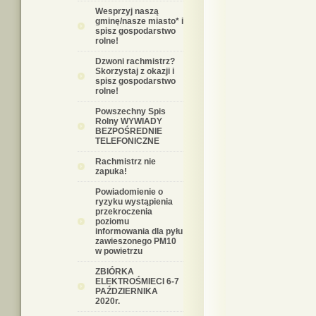
Wesprzyj naszą
gminę/nasze miasto* i
spisz gospodarstwo
rolne!
Dzwoni rachmistrz?
Skorzystaj z okazji i
spisz gospodarstwo
rolne!
Powszechny Spis
Rolny WYWIADY
BEZPOŚREDNIE
TELEFONICZNE
Rachmistrz nie
zapuka!
Powiadomienie o
ryzyku wystąpienia
przekroczenia
poziomu
informowania dla pyłu
zawieszonego PM10
w powietrzu
ZBIÓRKA
ELEKTROŚMIECI 6-7
PAŹDZIERNIKA
2020r.