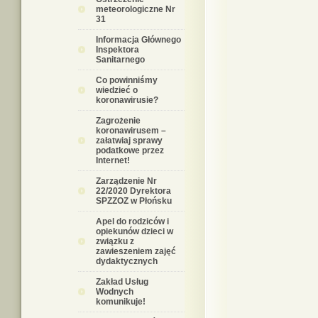
meteorologiczne Nr
31
Informacja Głównego
Inspektora
Sanitarnego
Co powinniśmy
wiedzieć o
koronawirusie?
Zagrożenie
koronawirusem –
załatwiaj sprawy
podatkowe przez
Internet!
Zarządzenie Nr
22/2020 Dyrektora
SPZZOZ w Płońsku
Apel do rodziców i
opiekunów dzieci w
związku z
zawieszeniem zajęć
dydaktycznych
Zakład Usług
Wodnych
komunikuje!