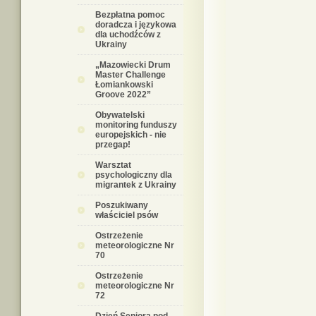
Bezpłatna pomoc
doradcza i językowa
dla uchodźców z
Ukrainy
„Mazowiecki Drum
Master Challenge
Łomiankowski
Groove 2022”
Obywatelski
monitoring funduszy
europejskich - nie
przegap!
Warsztat
psychologiczny dla
migrantek z Ukrainy
Poszukiwany
właściciel psów
Ostrzeżenie
meteorologiczne Nr
70
Ostrzeżenie
meteorologiczne Nr
72