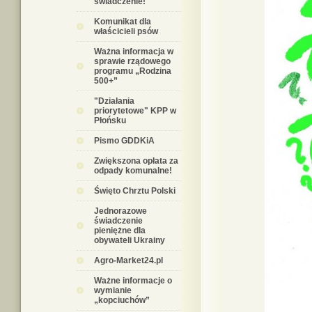
świadczenie!
Komunikat dla
właścicieli psów
Ważna informacja w
sprawie rządowego
programu „Rodzina
500+”
"Działania
priorytetowe" KPP w
Płońsku
Pismo GDDKiA
Zwiększona opłata za
odpady komunalne!
Święto Chrztu Polski
Jednorazowe
świadczenie
pieniężne dla
obywateli Ukrainy
Agro-Market24.pl
Ważne informacje o
wymianie
„kopciuchów”