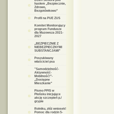
Dzień Seniora pod
hasłem „Bezpiecznie,
Zdrowo,
Bezgotówkowo”
Profil na PUE ZUS
Komitet Monitorujący
program Fundusze
dla Mazowsza 2021-
2027
„BEZPIECZNIE Z
NIEBEZPIECZNYMI
SUBSTANCJAMI”
Poszukiwany
właściciel psa
"Samodzielność-
Aktywność-
Mobilność!”-
„Dostępne
Mieszkanie”
Pismo PPIS w
Płońsku inicjujące
akcję szczepień p./
grypie
Rolniku, złóż wniosek!
Pomoc dla rodzin 5-