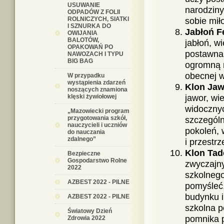
USUWANIE
narodziny
ODPADÓW Z FOLII
ROLNICZYCH, SIATKI
sobie mił
I SZNURKA DO
Jabłoń F
OWIJANIA
BALOTÓW,
jabłoń, w
OPAKOWAŃ PO
postawna,
NAWOZACH I TYPU
BIG BAG
ogromną r
obecnej w
W przypadku
wystąpienia zdarzeń
Klon Jaw
noszących znamiona
klęski żywiołowej
jawor, wi
widocznyc
„Mazowiecki program
przygotowania szkół,
szczególn
nauczycieli i uczniów
pokoleń, 
do nauczania
zdalnego”
i przestrz
Klon Tad
Bezpieczne
Gospodarstwo Rolne
zwyczajny
2022
szkolnego
AZBEST 2022 - PILNE
pomyśleć,
budynku i
AZBEST 2022 - PILNE
szkolna p
Światowy Dzień
pomnika p
Zdrowia 2022