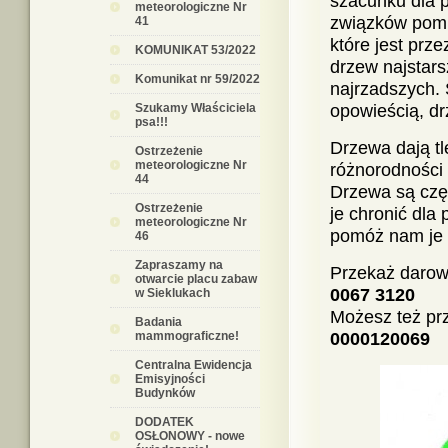
szacunku dla p
meteorologiczne Nr
związków pomię
41
które jest prz
KOMUNIKAT 53/2022
drzew najstars
Komunikat nr 59/2022
najrzadszych.
Szukamy Właściciela
opowieścią, dr
psa!!!
Drzewa dają tl
Ostrzeżenie
meteorologiczne Nr
różnorodności b
44
Drzewa są czę
Ostrzeżenie
je chronić dla 
meteorologiczne Nr
pomóż nam je s
46
Zapraszamy na
Przekaż darow
otwarcie placu zabaw
0067 3120
w Sieklukach
Możesz też pr
Badania
mammograficzne!
0000120069
Centralna Ewidencja
Emisyjności
Budynków
DODATEK
OSŁONOWY - nowe