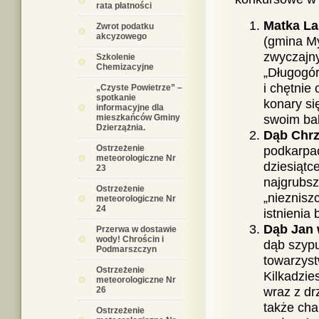
rata płatności
Matka La
Zwrot podatku
akcyzowego
(gmina My
zwyczajny
Szkolenie
Chemizacyjne
„Długogór
i chętnie
„Czyste Powietrze” –
spotkanie
konary si
informacyjne dla
mieszkańców Gminy
swoim ba
Dzierzążnia.
Dąb Chrz
Ostrzeżenie
podkarpac
meteorologiczne Nr
dziesiątc
23
najgrubsz
Ostrzeżenie
„nieznisz
meteorologiczne Nr
24
istnienia
Dąb Jan
Przerwa w dostawie
wody! Chrościn i
dąb szypu
Podmarszczyn
towarzyst
Ostrzeżenie
Kilkadzie
meteorologiczne Nr
26
wraz z dr
także cha
Ostrzeżenie