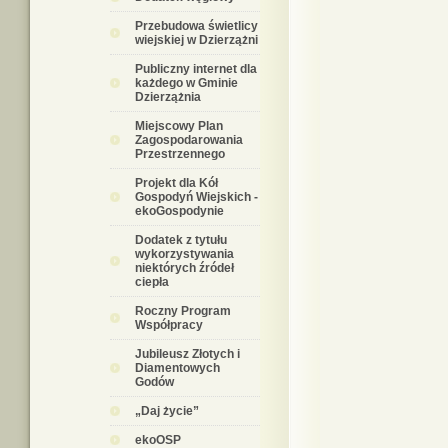
Przebudowa świetlicy
wiejskiej w Dzierzążni
Publiczny internet dla
każdego w Gminie
Dzierzążnia
Miejscowy Plan
Zagospodarowania
Przestrzennego
Projekt dla Kół
Gospodyń Wiejskich -
ekoGospodynie
Dodatek z tytułu
wykorzystywania
niektórych źródeł
ciepła
Roczny Program
Współpracy
Jubileusz Złotych i
Diamentowych
Godów
„Daj życie”
ekoOSP