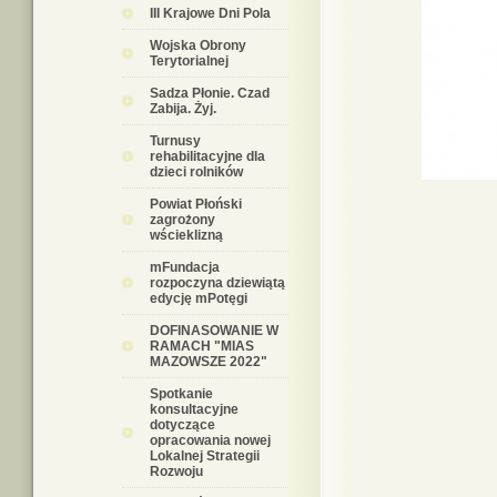
III Krajowe Dni Pola
Wojska Obrony
Terytorialnej
Sadza Płonie. Czad
Zabija. Żyj.
Turnusy
rehabilitacyjne dla
dzieci rolników
Powiat Płoński
zagrożony
wścieklizną
mFundacja
rozpoczyna dziewiątą
edycję mPotęgi
DOFINASOWANIE W
RAMACH "MIAS
MAZOWSZE 2022"
Spotkanie
konsultacyjne
dotyczące
opracowania nowej
Lokalnej Strategii
Rozwoju