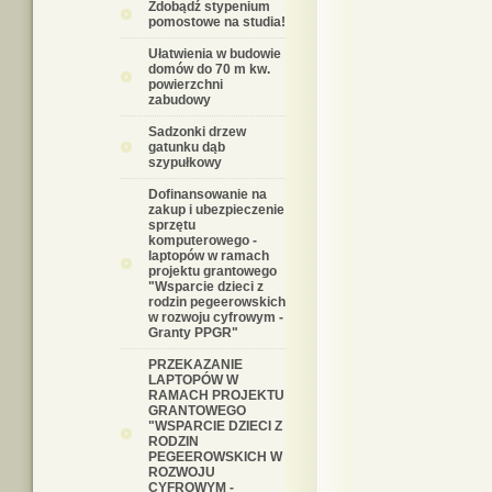
Zdobądź stypenium
pomostowe na studia!
Ułatwienia w budowie
domów do 70 m kw.
powierzchni
zabudowy
Sadzonki drzew
gatunku dąb
szypułkowy
Dofinansowanie na
zakup i ubezpieczenie
sprzętu
komputerowego -
laptopów w ramach
projektu grantowego
"Wsparcie dzieci z
rodzin pegeerowskich
w rozwoju cyfrowym -
Granty PPGR"
PRZEKAZANIE
LAPTOPÓW W
RAMACH PROJEKTU
GRANTOWEGO
"WSPARCIE DZIECI Z
RODZIN
PEGEEROWSKICH W
ROZWOJU
CYFROWYM -