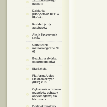
Zaczipuj swojego
pupila!!!
Działania
priorytetowe KPP w
Płońsku
Rozkład jazdy
autobusów
Akcja Szczepienia
Lisów
Ostrzeżenie
meteorologiczne Nr
63
Bezpłatna zbiórka
elektroodpadów!
EkoSzkoła
Platforma Usług
Elektronicznych
(PUE) ZUS
Ogłoszenie o zmianie
przepisów uchwały
antysmogowej dla
Mazowsza
Dodatek węglowy