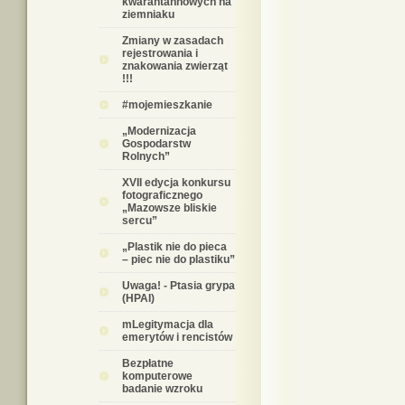
kwarantannowych na
ziemniaku
Zmiany w zasadach
rejestrowania i
znakowania zwierząt
!!!
#mojemieszkanie
„Modernizacja
Gospodarstw
Rolnych”
XVII edycja konkursu
fotograficznego
„Mazowsze bliskie
sercu”
„Plastik nie do pieca
– piec nie do plastiku”
Uwaga! - Ptasia grypa
(HPAI)
mLegitymacja dla
emerytów i rencistów
Bezpłatne
komputerowe
badanie wzroku