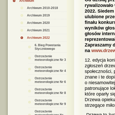
Archiwum
rywalizowało 
Archiwum 2010-2018
2022.
Siedem d
Archiwum 2019
ulubione prze
finału konkur
Archiwum 2020
wyników głos
Archiwum 2021
głosów inter
Archiwum 2022
reprezentował
Zapraszamy d
6. Bieg Powstania
Styczniowego
na
www.drzew
Ostrzeżenie
12. edycja ko
meteorologiczne Nr 3
zgłoszeń drzew
Ostrzeżenie
społeczności, 
meteorologiczne Nr 4
znane i te dop
Ostrzeżenie
meteorologiczne Nr 6
o niesamowite
patronujące lo
Ostrzeżenie
meteorologiczne Nr 8
które oparły s
Drzewa opiekuń
Ostrzeżenie
meteorologiczne Nr 9
strzegące miłos
Ostrzeżenie
„Drzewa to życ