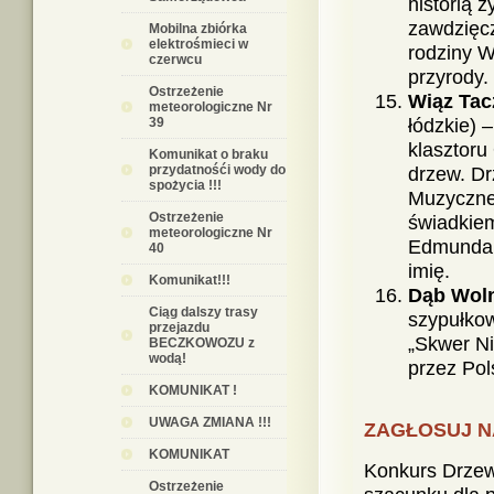
historią 
zawdzięcz
Mobilna zbiórka
elektrośmieci w
rodziny W
czerwcu
przyrody.
Ostrzeżenie
Wiąz Tac
meteorologiczne Nr
39
łódzkie) 
klasztoru
Komunikat o braku
przydatnośći wody do
drzew. Dr
spożycia !!!
Muzycznej
Ostrzeżenie
świadkie
meteorologiczne Nr
Edmunda 
40
imię.
Komunikat!!!
Dąb Wol
Ciąg dalszy trasy
szypułkow
przejazdu
„Skwer Ni
BECZKOWOZU z
wodą!
przez Pol
KOMUNIKAT !
UWAGA ZMIANA !!!
ZAGŁOSUJ N
KOMUNIKAT
Konkurs Drzew
Ostrzeżenie