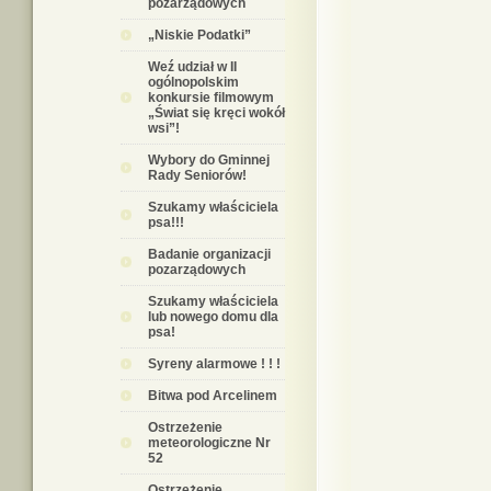
pozarządowych
„Niskie Podatki”
Weź udział w II
ogólnopolskim
konkursie filmowym
„Świat się kręci wokół
wsi”!
Wybory do Gminnej
Rady Seniorów!
Szukamy właściciela
psa!!!
Badanie organizacji
pozarządowych
Szukamy właściciela
lub nowego domu dla
psa!
Syreny alarmowe ! ! !
Bitwa pod Arcelinem
Ostrzeżenie
meteorologiczne Nr
52
Ostrzeżenie