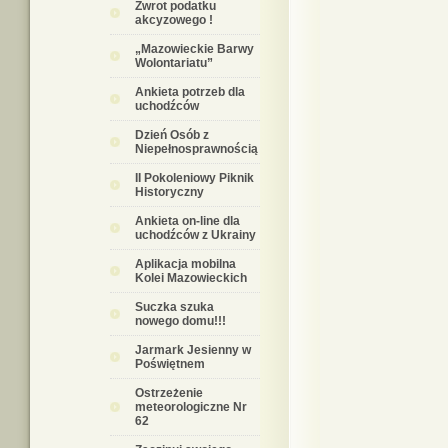
Zwrot podatku
akcyzowego !
„Mazowieckie Barwy
Wolontariatu”
Ankieta potrzeb dla
uchodźców
Dzień Osób z
Niepełnosprawnością
II Pokoleniowy Piknik
Historyczny
Ankieta on-line dla
uchodźców z Ukrainy
Aplikacja mobilna
Kolei Mazowieckich
Suczka szuka
nowego domu!!!
Jarmark Jesienny w
Poświętnem
Ostrzeżenie
meteorologiczne Nr
62