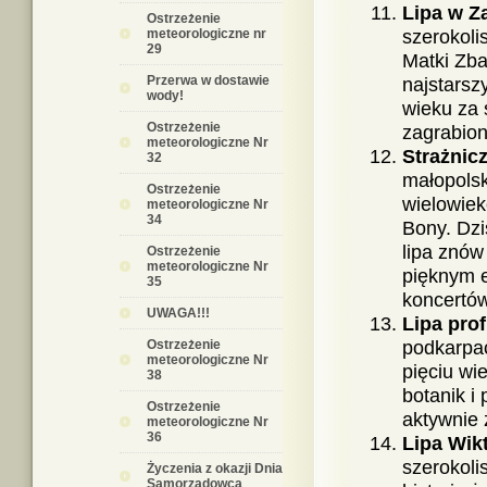
Lipa w 
Ostrzeżenie
meteorologiczne nr
szerokoli
29
Matki Zba
Przerwa w dostawie
najstars
wody!
wieku za 
Ostrzeżenie
zagrabion
meteorologiczne Nr
Strażnicz
32
małopolski
Ostrzeżenie
wielowiek
meteorologiczne Nr
34
Bony. Dzi
lipa znów
Ostrzeżenie
meteorologiczne Nr
pięknym e
35
koncertów
UWAGA!!!
Lipa pro
Ostrzeżenie
podkarpack
meteorologiczne Nr
pięciu wi
38
botanik i
Ostrzeżenie
aktywnie 
meteorologiczne Nr
36
Lipa Wik
szerokolis
Życzenia z okazji Dnia
Samorządowca