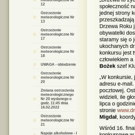
meteorologiczne Nr
12
społeczność na
jednej strony 
Ostrzeżenie
meteorologiczne Nr
przeszkadzają 
13
Drzewa Roku je
Ostrzeżenie
obywatelki do
meteorologiczne Nr
17
staramy się o 
ukochanych dr
Ostrzeżenie
meteorologiczne Nr
konkursu jest 
18
człowiekiem a
UWAGA - oblodzenie
Bożek
szef Kl
Ostrzeżenie
„W konkursie, 
meteorologiczne Nr
20
adresu e-mail.
pocztowej. Ost
Zmiana ostrzeżenia
meteorologicznego
widzieli, ile 
Nr 20 wydanego o
lipca o godzin
godz. 11:45 dnia
16.02.2022
stronie
www.dr
Ostrzeżenie
Migdał
, koor
meteorologiczne Nr
21
Wśród 16. fina
Napoje alkoholowe - I
konkursowe w p