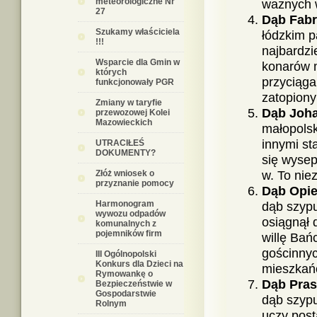
meteorologiczne Nr
ważnych w
27
Dąb Fabr
Szukamy właściciela
łódzkim p
!!!
najbardzi
Wsparcie dla Gmin w
konarów m
których
przyciąga
funkcjonowały PGR
zatopiony
Zmiany w taryfie
Dąb Joha
przewozowej Kolei
Mazowieckich
małopolsk
innymi st
UTRACIŁEŚ
DOKUMENTY?
się wyse
Złóż wniosek o
w. To niez
przyznanie pomocy
Dąb Opi
Harmonogram
dąb szypu
wywozu odpadów
osiągnął 
komunalnych z
pojemników firm
willę Bań
gościnnyc
III Ogólnopolski
Konkurs dla Dzieci na
mieszkańc
Rymowankę o
Dąb Pras
Bezpieczeństwie w
Gospodarstwie
dąb szypu
Rolnym
uczy post