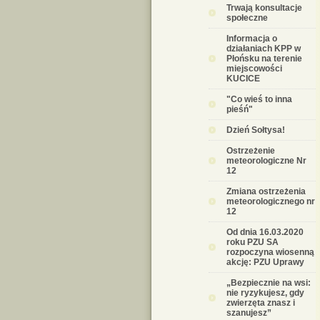
Trwają konsultacje
społeczne
Informacja o
działaniach KPP w
Płońsku na terenie
miejscowości
KUCICE
"Co wieś to inna
pieśń"
Dzień Sołtysa!
Ostrzeżenie
meteorologiczne Nr
12
Zmiana ostrzeżenia
meteorologicznego nr
12
Od dnia 16.03.2020
roku PZU SA
rozpoczyna wiosenną
akcję: PZU Uprawy
„Bezpiecznie na wsi:
nie ryzykujesz, gdy
zwierzęta znasz i
szanujesz”