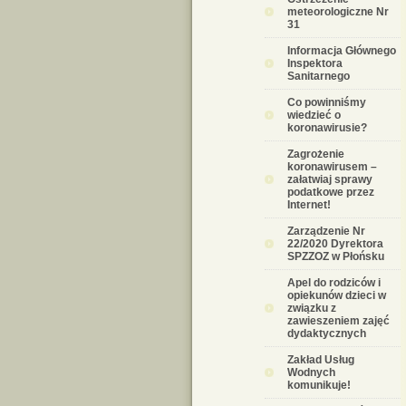
meteorologiczne Nr
31
Informacja Głównego
Inspektora
Sanitarnego
Co powinniśmy
wiedzieć o
koronawirusie?
Zagrożenie
koronawirusem –
załatwiaj sprawy
podatkowe przez
Internet!
Zarządzenie Nr
22/2020 Dyrektora
SPZZOZ w Płońsku
Apel do rodziców i
opiekunów dzieci w
związku z
zawieszeniem zajęć
dydaktycznych
Zakład Usług
Wodnych
komunikuje!