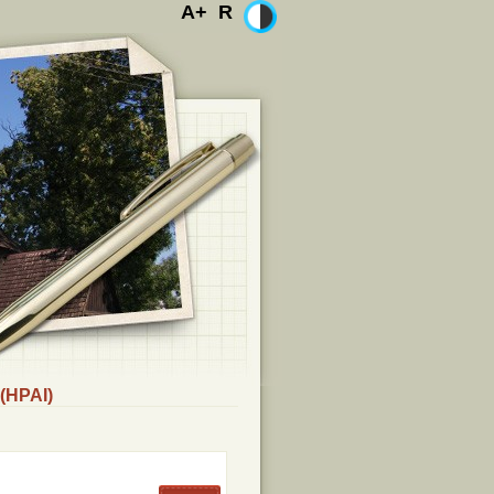
A+
R
(HPAI)