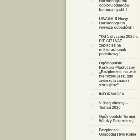
Harmonogramu
odbioru odpadów
komunalnych!!!
UWAGA!!! Nowy
Harmonogram
wywozu odpadów!!!
"Od 1 stycznia 2020 r.
PIT, CIT i VAT
zapłacisz na
mikrorachunek
podatkowy”
Ogólnopolski
Konkurs Plastyczny
„Bezpiecznie na wsi:
nie ryzykujesz, gdy
zwierzęta znasz i
szanujesz”
INFORMACJA
V Bieg Wiosny –
Tustań 2020
Ogólnopolski Turniej
Wiedzy Pożarniczej
Bezpieczne
Gospodarstwo Rolne