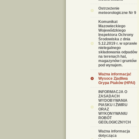
Ostrzeżenie
meteorologiczne Nr 9
Komunikat
Mazowieckiego
Wojewódzkiego
Inspektora Ochrony
Środowiska z dnia
5.12.2019 r. w sprawie
nielegalnego
składowania odpadów
na terenach hal,
magazynów i gruntów
pod wynajem.
Ważna informacja!
Wysoce Zjadliwa
Grypa Ptaków (HPAI)
INFORMACJA O
ZASADACH
WYDOBYWANIA
PIASKU I ŻWIRU
ORAZ
WYKONYWANIU
ROBÓT
GEOLOGICZNYCH
Ważna informacja
dotycząca