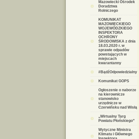
Mazowiecki Ośrodek
Doradztwa
Rolniczego
KOMUNIKAT
MAZOWIECKIEGO
WOJEWÓDZKIEGO
INSPEKTORA
OCHRONY
ŚRODOWISKA z dnia
18.03.2020 r. w
sprawie odpadów
powstających w
miejscach
kwarantanny
#BądźOdpowiedzialny
Komunikat GOPS
Ogłoszenie o naborze
na kierownicze
stanowisko
urzędnicze w
Czerwińsku nad Wisłą
„Wirtualny Targ
Powiatu Płońskiego”
Wytyczne Ministra
Klimatu i Głównego
Inspektora