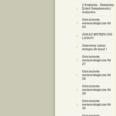
2 Kwietnia - Światowy
Dzień Świadomości
Autyzmu
Ostrzeżenie
meteorologiczne Nr
24
ZAKAZ WSTĘPU DO
LASU!!!
Zniesiony zakaz
wstępu do lasu! !
Ostrzeżenie
meteorologiczne Nr
27
Ostrzeżenie
meteorologiczne Nr
28
Ostrzeżenie
meteorologiczne Nr
29
Ostrzeżenie
meteorologiczne Nr
30
Ostrzeżenie