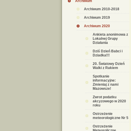
Archiwum
Archiwum 2010-2018
Archiwum 2019
Archiwum 2020
Ankieta anonimowa z
Lokalnej Grupy
Działania
Dziś Dzień Babci i
Dziadka!!!
20. Światowy Dzień
Walki z Rakiem
Spotkanie
informacyjne:
Zmieniaj z nami
Mazowsze!
Zwrot podatku
akcyzowego w 2020
roku
Ostrzeżenie
meteorologiczne Nr 5
Ostrzeżenie
Meteoroliczne