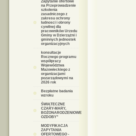
Zapytanie ofertowe
na Przeprowadzenie
szkolenia
zasadniczego z
zakresu ochrony
ludnosci i obrony
cywilnej dla
pracowników Urzedu
Gminy w Dzierzążni i
gminnych jednostek
organizacyjnych
konsultacje
Rocznego programu
współpracy
Województwa
Mazowieckiego z
organizacjami
pozarządowymi na
2026 rok
Bezpłatne badania
wzroku
ŚWIĄTECZNE
CZARY-MARY,
BOŻONARODZENIOWE
OZDOBY”
MODYFIKACJA
ZAPYTANIA
OFERTOWEGO -