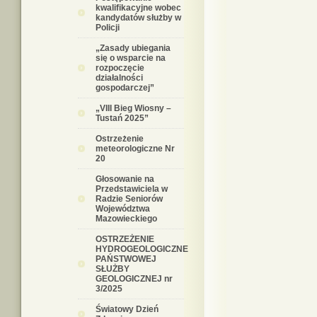
kwalifikacyjne wobec
kandydatów służby w
Policji
„Zasady ubiegania
się o wsparcie na
rozpoczęcie
działalności
gospodarczej”
„VIII Bieg Wiosny –
Tustań 2025”
Ostrzeżenie
meteorologiczne Nr
20
Głosowanie na
Przedstawiciela w
Radzie Seniorów
Województwa
Mazowieckiego
OSTRZEŻENIE
HYDROGEOLOGICZNE
PAŃSTWOWEJ
SŁUŻBY
GEOLOGICZNEJ nr
3/2025
Światowy Dzień