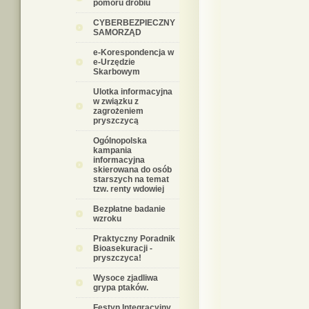
pomoru drobiu
CYBERBEZPIECZNY
SAMORZĄD
e-Korespondencja w
e-Urzędzie
Skarbowym
Ulotka informacyjna
w związku z
zagrożeniem
pryszczycą
Ogólnopolska
kampania
informacyjna
skierowana do osób
starszych na temat
tzw. renty wdowiej
Bezpłatne badanie
wzroku
Praktyczny Poradnik
Bioasekuracji -
pryszczyca!
Wysoce zjadliwa
grypa ptaków.
Festyn Integracyjny