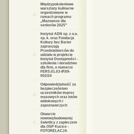
Międzypokoleniowe
warsztaty kulinarne
organizowane w
ramach programu
„Mazowsze dla
seniorów 2025”
Instytut ADN sp. z o.o.
sp. k. oraz Fundacja
Kultury bez Barier
zapraszają
Przedsiębiorców do
udziału w projekcie
Instytut Dostępności -
szkolenia i doradztwo
dla firm, o numerze
FERS.01.03-IP.09-
002/24
Odpowiedzialność za
bezpieczeństwo
uczestników imprez
masowych oraz lotów
widokowych i
zapoznawczych
Otwarcie
nowowybudowanej
świetlicy z zapleczem
dla OSP Kucice -
FOTORELACJA