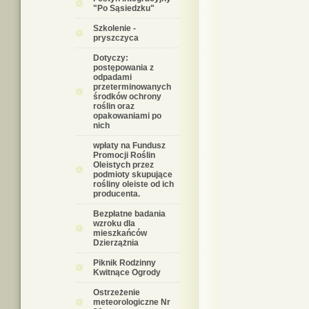
"Po Sąsiedzku"
Szkolenie -
pryszczyca
Dotyczy:
postępowania z
odpadami
przeterminowanych
środków ochrony
roślin oraz
opakowaniami po
nich
wpłaty na Fundusz
Promocji Roślin
Oleistych przez
podmioty skupujące
rośliny oleiste od ich
producenta.
Bezpłatne badania
wzroku dla
mieszkańców
Dzierzążnia
Piknik Rodzinny
Kwitnące Ogrody
Ostrzeżenie
meteorologiczne Nr