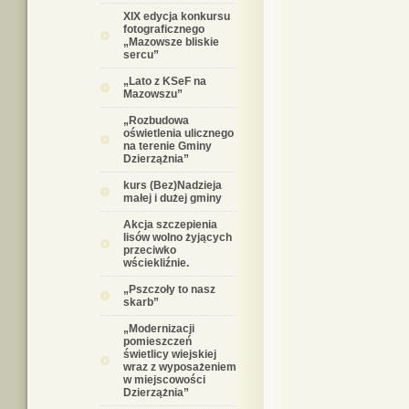
XIX edycja konkursu
fotograficznego
„Mazowsze bliskie
sercu”
„Lato z KSeF na
Mazowszu”
„Rozbudowa
oświetlenia ulicznego
na terenie Gminy
Dzierzążnia”
kurs (Bez)Nadzieja
małej i dużej gminy
Akcja szczepienia
lisów wolno żyjących
przeciwko
wściekliźnie.
„Pszczoły to nasz
skarb”
„Modernizacji
pomieszczeń
świetlicy wiejskiej
wraz z wyposażeniem
w miejscowości
Dzierzążnia”