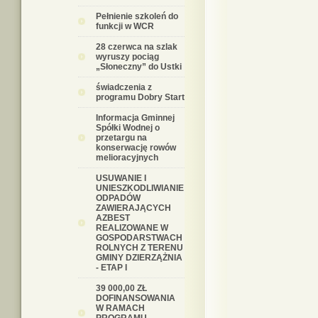
Pełnienie szkoleń do
funkcji w WCR
28 czerwca na szlak
wyruszy pociąg
„Słoneczny” do Ustki
świadczenia z
programu Dobry Start
Informacja Gminnej
Spółki Wodnej o
przetargu na
konserwację rowów
melioracyjnych
USUWANIE I
UNIESZKODLIWIANIE
ODPADÓW
ZAWIERAJĄCYCH
AZBEST
REALIZOWANE W
GOSPODARSTWACH
ROLNYCH Z TERENU
GMINY DZIERZĄŻNIA
- ETAP I
39 000,00 ZŁ
DOFINANSOWANIA
W RAMACH