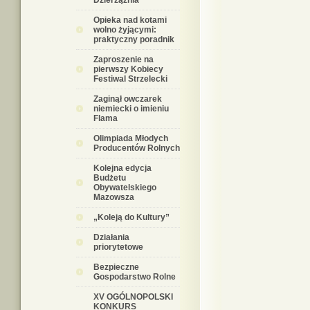
Dzierzążnia
Opieka nad kotami
wolno żyjącymi:
praktyczny poradnik
Zaproszenie na
pierwszy Kobiecy
Festiwal Strzelecki
Zaginął owczarek
niemiecki o imieniu
Flama
Olimpiada Młodych
Producentów Rolnych
Kolejna edycja
Budżetu
Obywatelskiego
Mazowsza
„Koleją do Kultury”
Działania
priorytetowe
Bezpieczne
Gospodarstwo Rolne
XV OGÓLNOPOLSKI
KONKURS