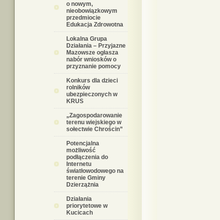
o nowym,
nieobowiązkowym
przedmiocie
Edukacja Zdrowotna
Lokalna Grupa
Działania – Przyjazne
Mazowsze ogłasza
nabór wniosków o
przyznanie pomocy
Konkurs dla dzieci
rolników
ubezpieczonych w
KRUS
„Zagospodarowanie
terenu wiejskiego w
sołectwie Chrościn”
Potencjalna
możliwość
podłączenia do
Internetu
światłowodowego na
terenie Gminy
Dzierzążnia
Działania
priorytetowe w
Kucicach