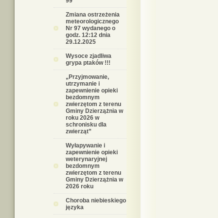
99
Zmiana ostrzeżenia
meteorologicznego
Nr 97 wydanego o
godz. 12:12 dnia
29.12.2025
Wysoce zjadliwa
grypa ptaków !!!
„Przyjmowanie,
utrzymanie i
zapewnienie opieki
bezdomnym
zwierzętom z terenu
Gminy Dzierzążnia w
roku 2026 w
schronisku dla
zwierząt”
Wyłapywanie i
zapewnienie opieki
weterynaryjnej
bezdomnym
zwierzętom z terenu
Gminy Dzierzążnia w
2026 roku
Choroba niebieskiego
języka