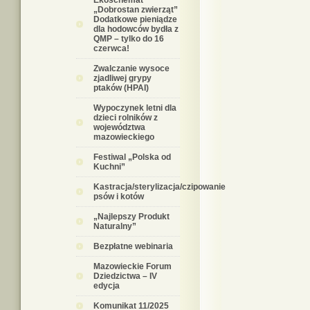
Ekoschemat
„Dobrostan zwierząt”
Dodatkowe pieniądze
dla hodowców bydła z
QMP – tylko do 16
czerwca!
Zwalczanie wysoce
zjadliwej grypy
ptaków (HPAI)
Wypoczynek letni dla
dzieci rolników z
województwa
mazowieckiego
Festiwal „Polska od
Kuchni”
Kastracja/sterylizacja/czipowanie
psów i kotów
„Najlepszy Produkt
Naturalny”
Bezpłatne webinaria
Mazowieckie Forum
Dziedzictwa – IV
edycja
Komunikat 11/2025