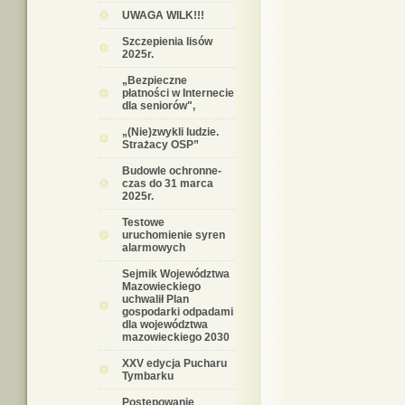
UWAGA WILK!!!
Szczepienia lisów
2025r.
„Bezpieczne
płatności w Internecie
dla seniorów",
„(Nie)zwykli ludzie.
Strażacy OSP”
Budowle ochronne-
czas do 31 marca
2025r.
Testowe
uruchomienie syren
alarmowych
Sejmik Województwa
Mazowieckiego
uchwalił Plan
gospodarki odpadami
dla województwa
mazowieckiego 2030
XXV edycja Pucharu
Tymbarku
Postępowanie