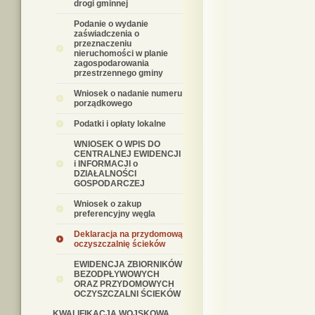
drogi gminnej
Podanie o wydanie
zaświadczenia o
przeznaczeniu
nieruchomości w planie
zagospodarowania
przestrzennego gminy
Wniosek o nadanie numeru
porządkowego
Podatki i opłaty lokalne
WNIOSEK O WPIS DO
CENTRALNEJ EWIDENCJI
i INFORMACJI o
DZIAŁALNOŚCI
GOSPODARCZEJ
Wniosek o zakup
preferencyjny węgla
Deklaracja na przydomową
oczyszczalnię ścieków
EWIDENCJA ZBIORNIKÓW
BEZODPŁYWOWYCH
ORAZ PRZYDOMOWYCH
OCZYSZCZALNI ŚCIEKÓW
KWALIFIKACJA WOJSKOWA