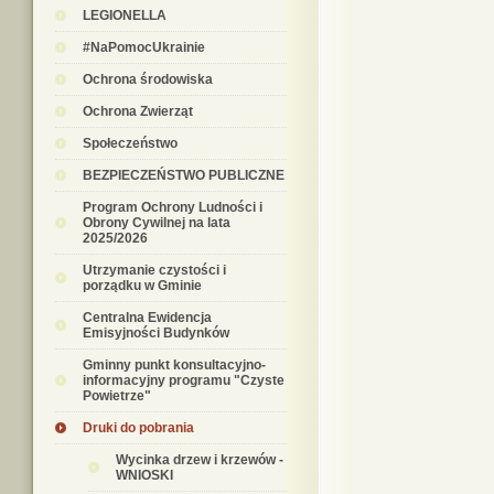
LEGIONELLA
#NaPomocUkrainie
Ochrona środowiska
Ochrona Zwierząt
Społeczeństwo
BEZPIECZEŃSTWO PUBLICZNE
Program Ochrony Ludności i
Obrony Cywilnej na lata
2025/2026
Utrzymanie czystości i
porządku w Gminie
Centralna Ewidencja
Emisyjności Budynków
Gminny punkt konsultacyjno-
informacyjny programu "Czyste
Powietrze"
Druki do pobrania
Wycinka drzew i krzewów -
WNIOSKI