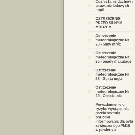
Odśnieżanie dachów i
usuwanie lodowych
sopli
OSTRZEŻENIE
PRZED SILNYM
MROZEM
Ostrzeżenie
meteorologiczne Nr
23 - Silny mróz
Ostrzeżenie
meteorologiczne Nr
25 - opady marznące
Ostrzeżenie
meteorologiczne Nr
28 - Gęsta mgła
Ostrzeżenie
meteorologiczne Nr
29 - Oblodzenie
Powiadomienie o
ryzyku wystąpienia
przekroczenia
poziomu
informowania dla pyłu
zawieszonego PM10
w powietrzu