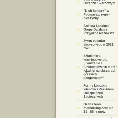
Urzędzie Skarbowym
"Klub Senior+" w
Podmarszczynie -
nieczynny.
Ankieta Lokalnej
Grupy Działania
Przyjazne Mazowsze.
Zwrot podatku
akcyzowego w 2021
roku
Szkolenie e-
learningowe pn.
„Tworzenie i
funkcjonowanie marki
lokalnej na obszarach
górskich i
podgórskich”
Formy kontaktu
klientów z Zakładem
Ubezpieczeń
Społecznych
Ostrzeżenie
meteorologiczne Nr
21 - Silny mróz