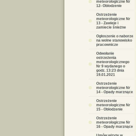
meteorologiczne Nr
12- Oblodzenie
Ostrzeżenie
meteorologiczne Nr
13 - Zawieje i
zamiecie śnieżne
Ogłoszenie o naborze
na wolne stanowisko
pracownicze
Odwołanie
ostrzeżenia
meteorologicznego
Nr 9 wydanego o
godz. 13:23 dnia
19.01.2021
Ostrzeżenie
meteorologiczne Nr
14 - Opady marznące
Ostrzeżenie
meteorologiczne Nr
15 - Oblodzenie
Ostrzeżenie
meteorologiczne Nr
16 - Opady marznące
Umów wizytę w