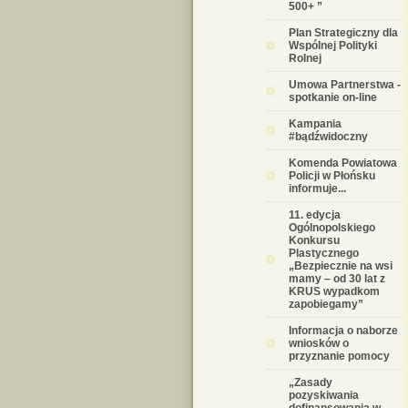
500+ ”
Plan Strategiczny dla
Wspólnej Polityki
Rolnej
Umowa Partnerstwa -
spotkanie on-line
Kampania
#bądźwidoczny
Komenda Powiatowa
Policji w Płońsku
informuje...
11. edycja
Ogólnopolskiego
Konkursu
Plastycznego
„Bezpiecznie na wsi
mamy – od 30 lat z
KRUS wypadkom
zapobiegamy”
Informacja o naborze
wniosków o
przyznanie pomocy
„Zasady
pozyskiwania