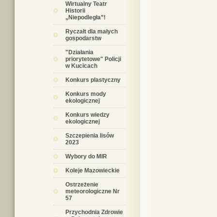
Wirtualny Teatr
Historii
„Niepodległa”!
Ryczałt dla małych
gospodarstw
"Działania
priorytetowe" Policji
w Kucicach
Konkurs plastyczny
Konkurs mody
ekologicznej
Konkurs wiedzy
ekologicznej
Szczepienia lisów
2023
Wybory do MIR
Koleje Mazowieckie
Ostrzeżenie
meteorologiczne Nr
57
Przychodnia Zdrowie