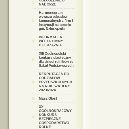
OGŁOSZENIE O
NABORZE
Harmonogram
wywozu odpadów
komunalnych z firm i
instytucji na terenie
gm. Dzierzążnia
INFORMACJA
WÓJTA GMINY
DZIERZĄŻNIA
XIII Ogólnopolski
konkurs plastyczny
dla dzieci rolników ze
Szkół Podstawowych.
REKRUTACJA DO
ODDZIAŁÓW
PRZEDSZKOLNYCH
NA ROK SZKOLNY
2023/2024
Masz Głos!
XX
OGÓLNOKRAJOWY
KONKURS
BEZPIECZNE
GOSPODARSTWO
ROLNE