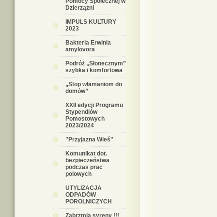
Pomocy Społecznej w
Dzierzążni
IMPULS KULTURY
2023
Bakteria Erwinia
amylovora
Podróż „Słonecznym”
szybka i komfortowa
„Stop włamaniom do
domów”
XXII edycji Programu
Stypendiów
Pomostowych
2023/2024
"Przyjazna Wieś"
Komunikat dot.
bezpieczeństwa
podczas prac
polowych
UTYLIZACJA
ODPADÓW
POROLNICZYCH
Zabrzmią syreny !!!