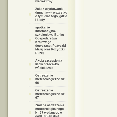
wścieklizny
Zakaz użytkowania
dmuchaw – wszystko
o tym dlaczego, gdzie
i kiedy
spotkanie
informacyjno-
szkoleniowe Banku
Gospodarstwa
Krajowego
dotyczące: Pożyczki
Małej oraz Pożyczki
Dużej
Akcja szczepienia
lisów przeciwko
wściekliźnie
Ostrzeżenie
meteorologiczne Nr
66
Ostrzeżenie
meteorologiczne Nr
67
Zmiana ostrzeżenia
meteorologicznego
Nr 67 wydanego o
godz. 05:48 dnia