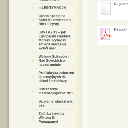
Regulami
mLEGITYMACJA
Oferta specjalna
Kolei Mazowieckich –
Bilet Turysty
Regulam
„My i RYBY – jak
Europejski Fundusz
Morski i Rybacki
zmienił otoczenie
wokół nas"
Wybory Sołtysów i
Rad Sołeckich w
naszej gminie
Profilaktyka zaburzeń
depresyjnych dla
dzieci i młodzieży
Ostrzeżenie
meteorologiczne Nr 9
Szukamy właściciela
psa
Zbiórka krwi dla
Wiktora !!!
Pomagamy!