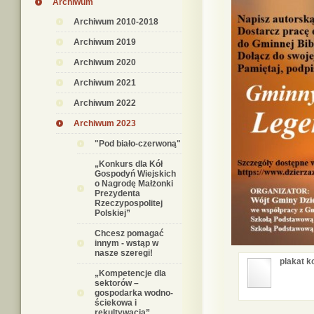
Archiwum
Archiwum 2010-2018
Archiwum 2019
Archiwum 2020
Archiwum 2021
Archiwum 2022
Archiwum 2023
"Pod biało-czerwoną"
„Konkurs dla Kół
Gospodyń Wiejskich
o Nagrodę Małżonki
Prezydenta
Rzeczypospolitej
Polskiej”
Chcesz pomagać
innym - wstąp w
nasze szeregi!
plakat k
„Kompetencje dla
sektorów –
gospodarka wodno-
ściekowa i
rekultywacja”