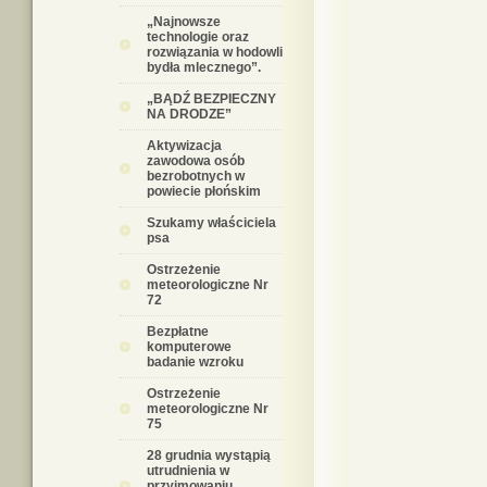
„Najnowsze
technologie oraz
rozwiązania w hodowli
bydła mlecznego”.
„BĄDŹ BEZPIECZNY
NA DRODZE”
Aktywizacja
zawodowa osób
bezrobotnych w
powiecie płońskim
Szukamy właściciela
psa
Ostrzeżenie
meteorologiczne Nr
72
Bezpłatne
komputerowe
badanie wzroku
Ostrzeżenie
meteorologiczne Nr
75
28 grudnia wystąpią
utrudnienia w
przyjmowaniu