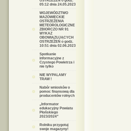
OSTRZEŻEŃ o godz.
05:12 dnia 24.05.2023
WOJEWÓDZTWO
MAZOWIECKIE
OSTRZEŻENIA
METEOROLOGICZNE
ZBIORCZO NR 91
WYKAZ
OBOWIĄZUJĄCYCH
OSTRZEŻEŃ o godz.
10:51 dnia 02.06.2023
Spotkanie
informacyjne z
Czystego Powietrza i
nie tylko
NIE WYPALAMY
TRAW !
Nabór wniosków o
pomoc finansową dla
producentów rolnych
„Informator
edukacyjny Powiatu
Płońskiego
2023/2024”
Rolniku przygotuj
swoje magazyny!