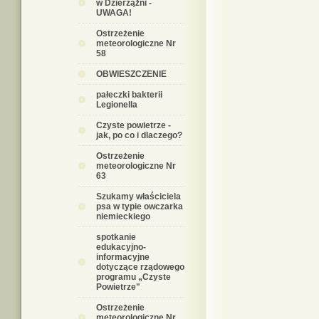
w Dzierzążni -
UWAGA!
Ostrzeżenie
meteorologiczne Nr
58
OBWIESZCZENIE
pałeczki bakterii
Legionella
Czyste powietrze -
jak, po co i dlaczego?
Ostrzeżenie
meteorologiczne Nr
63
Szukamy właściciela
psa w typie owczarka
niemieckiego
spotkanie
edukacyjno-
informacyjne
dotyczące rządowego
programu „Czyste
Powietrze"
Ostrzeżenie
meteorologiczne Nr