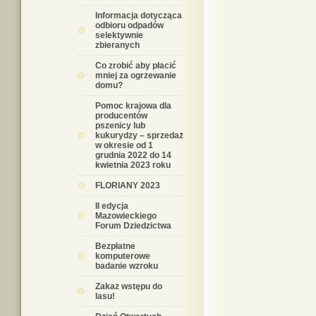
Informacja dotycząca
odbioru odpadów
selektywnie
zbieranych
Co zrobić aby płacić
mniej za ogrzewanie
domu?
Pomoc krajowa dla
producentów
pszenicy lub
kukurydzy – sprzedaż
w okresie od 1
grudnia 2022 do 14
kwietnia 2023 roku
FLORIANY 2023
II edycja
Mazowieckiego
Forum Dziedzictwa
Bezpłatne
komputerowe
badanie wzroku
Zakaz wstępu do
lasu!