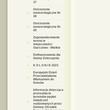
37
Ostrzeżenie
meteorologiczne Nr
38
Ostrzeżenie
meteorologiczne Nr
40
Zagospodarowanie
terenu w
miejscowości
Starczewo - Wielkie
Dofinansowania dla
Gminy Dzierzążnia
K O L O N I E 2023
Europejski Dzień
Przeciwdziałania
Włamaniom do
Domów
Informacja dotycząca
przesunięcia
terminów wypłat
świadczeń
realizowanych przez
Gminny Ośrodek