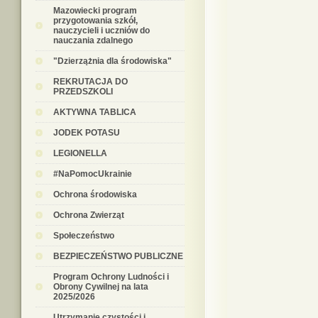
Mazowiecki program
przygotowania szkół,
nauczycieli i uczniów do
nauczania zdalnego
"Dzierzążnia dla środowiska"
REKRUTACJA DO
PRZEDSZKOLI
AKTYWNA TABLICA
JODEK POTASU
LEGIONELLA
#NaPomocUkrainie
Ochrona środowiska
Ochrona Zwierząt
Społeczeństwo
BEZPIECZEŃSTWO PUBLICZNE
Program Ochrony Ludności i
Obrony Cywilnej na lata
2025/2026
Utrzymanie czystości i