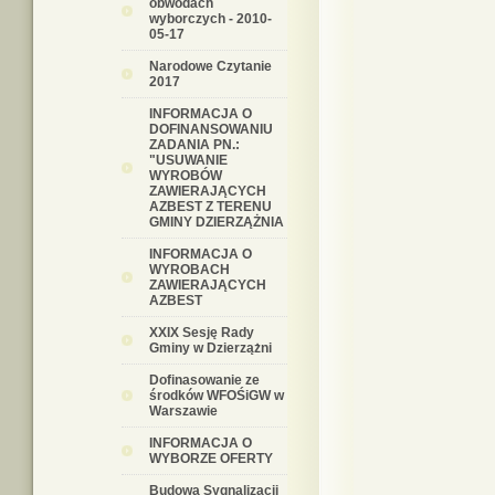
obwodach
wyborczych - 2010-
05-17
Narodowe Czytanie
2017
INFORMACJA O
DOFINANSOWANIU
ZADANIA PN.:
"USUWANIE
WYROBÓW
ZAWIERAJĄCYCH
AZBEST Z TERENU
GMINY DZIERZĄŻNIA
INFORMACJA O
WYROBACH
ZAWIERAJĄCYCH
AZBEST
XXIX Sesję Rady
Gminy w Dzierzążni
Dofinasowanie ze
środków WFOŚiGW w
Warszawie
INFORMACJA O
WYBORZE OFERTY
Budowa Sygnalizacji