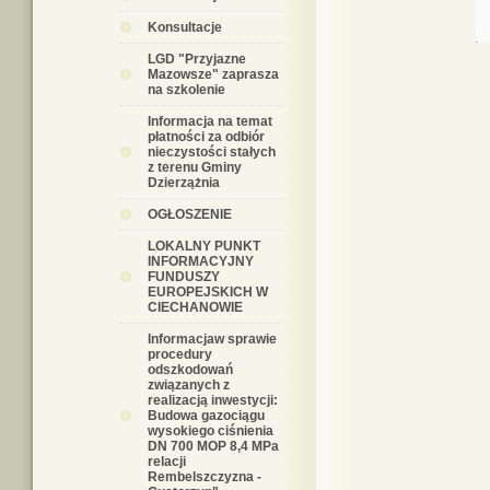
Konsultacje
LGD "Przyjazne
Mazowsze" zaprasza
na szkolenie
Informacja na temat
płatności za odbiór
nieczystości stałych
z terenu Gminy
Dzierzążnia
OGŁOSZENIE
LOKALNY PUNKT
INFORMACYJNY
FUNDUSZY
EUROPEJSKICH W
CIECHANOWIE
Informacjaw sprawie
procedury
odszkodowań
związanych z
realizacją inwestycji:
Budowa gazociągu
wysokiego ciśnienia
DN 700 MOP 8,4 MPa
relacji
Rembelszczyzna -