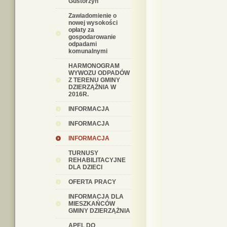
Gustorzyn"
Zawiadomienie o
nowej wysokości
opłaty za
gospodarowanie
odpadami
komunalnymi
HARMONOGRAM
WYWOZU ODPADÓW
Z TERENU GMINY
DZIERZĄŻNIA W
2016R.
INFORMACJA
INFORMACJA
INFORMACJA
TURNUSY
REHABILITACYJNE
DLA DZIECI
OFERTA PRACY
INFORMACJA DLA
MIESZKAŃCÓW
GMINY DZIERZĄŻNIA
APEL DO