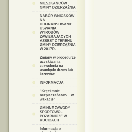
MIESZKAŃCÓW
GMINY DZIERZĄŻNIA
NABÓR WNIOSKÓW
NA
DOFINANSOWANIE
USWANIA
WYROBÓW
ZAWIERAJĄCYCH
AZBEST Z TERENU
GMINY DZIERZĄŻNIA
W 2017R.
Zmiany w procedurze
uzyskiwania
zezwolenia na
usunięcie drzew lub
krzewów
INFORMACJA
"Kręci mnie
bezpieczeństwo ... w
wakacje"
GMINNE ZAWODY
SPORTOWO -
POŻARNICZE W
KUCICACH
Informacja o