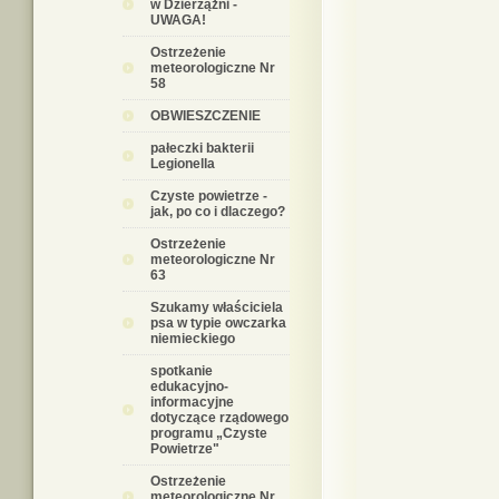
w Dzierzążni -
UWAGA!
Ostrzeżenie
meteorologiczne Nr
58
OBWIESZCZENIE
pałeczki bakterii
Legionella
Czyste powietrze -
jak, po co i dlaczego?
Ostrzeżenie
meteorologiczne Nr
63
Szukamy właściciela
psa w typie owczarka
niemieckiego
spotkanie
edukacyjno-
informacyjne
dotyczące rządowego
programu „Czyste
Powietrze"
Ostrzeżenie
meteorologiczne Nr