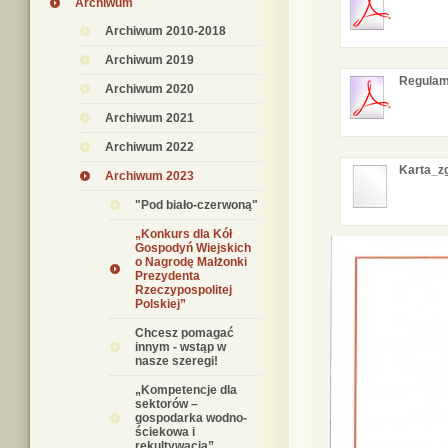
Archiwum
Archiwum 2010-2018
Archiwum 2019
Regulam
Archiwum 2020
Archiwum 2021
Archiwum 2022
Karta_z
Archiwum 2023
"Pod biało-czerwoną"
„Konkurs dla Kół
Gospodyń Wiejskich
o Nagrodę Małżonki
Prezydenta
Rzeczypospolitej
Polskiej”
Chcesz pomagać
innym - wstąp w
nasze szeregi!
„Kompetencje dla
sektorów –
gospodarka wodno-
ściekowa i
rekultywacja”