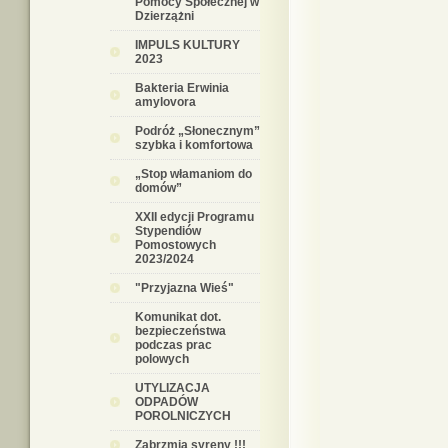
Pomocy Społecznej w
Dzierzążni
IMPULS KULTURY
2023
Bakteria Erwinia
amylovora
Podróż „Słonecznym”
szybka i komfortowa
„Stop włamaniom do
domów”
XXII edycji Programu
Stypendiów
Pomostowych
2023/2024
"Przyjazna Wieś"
Komunikat dot.
bezpieczeństwa
podczas prac
polowych
UTYLIZACJA
ODPADÓW
POROLNICZYCH
Zabrzmią syreny !!!