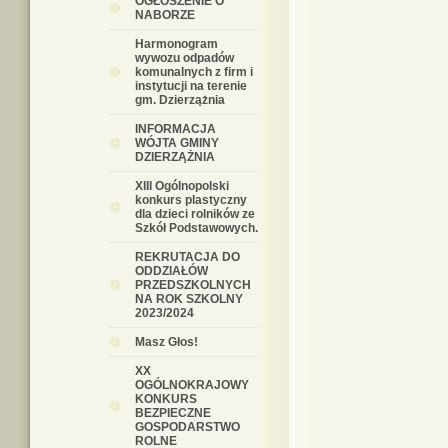
OGŁOSZENIE O
NABORZE
Harmonogram
wywozu odpadów
komunalnych z firm i
instytucji na terenie
gm. Dzierzążnia
INFORMACJA
WÓJTA GMINY
DZIERZĄŻNIA
XIII Ogólnopolski
konkurs plastyczny
dla dzieci rolników ze
Szkół Podstawowych.
REKRUTACJA DO
ODDZIAŁÓW
PRZEDSZKOLNYCH
NA ROK SZKOLNY
2023/2024
Masz Głos!
XX
OGÓLNOKRAJOWY
KONKURS
BEZPIECZNE
GOSPODARSTWO
ROLNE