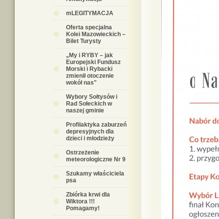
mLEGITYMACJA
Oferta specjalna
Kolei Mazowieckich –
Bilet Turysty
„My i RYBY – jak
Europejski Fundusz
Morski i Rybacki
zmienił otoczenie
wokół nas"
Wybory Sołtysów i
Rad Sołeckich w
naszej gminie
Profilaktyka zaburzeń
depresyjnych dla
dzieci i młodzieży
Ostrzeżenie
meteorologiczne Nr 9
Szukamy właściciela
psa
Zbiórka krwi dla
Wiktora !!!
Pomagamy!