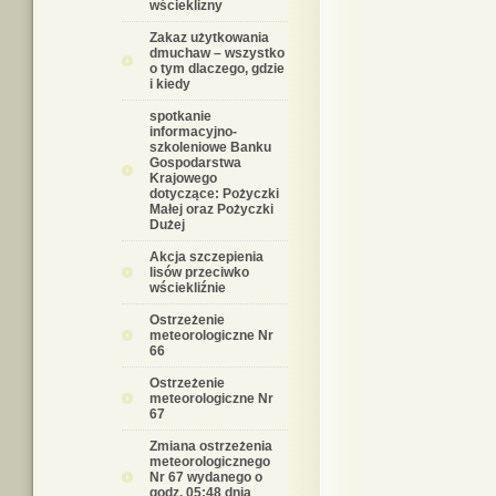
wścieklizny
Zakaz użytkowania
dmuchaw – wszystko
o tym dlaczego, gdzie
i kiedy
spotkanie
informacyjno-
szkoleniowe Banku
Gospodarstwa
Krajowego
dotyczące: Pożyczki
Małej oraz Pożyczki
Dużej
Akcja szczepienia
lisów przeciwko
wściekliźnie
Ostrzeżenie
meteorologiczne Nr
66
Ostrzeżenie
meteorologiczne Nr
67
Zmiana ostrzeżenia
meteorologicznego
Nr 67 wydanego o
godz. 05:48 dnia