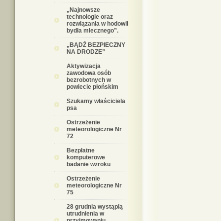
„Najnowsze
technologie oraz
rozwiązania w hodowli
bydła mlecznego”.
„BĄDŹ BEZPIECZNY
NA DRODZE”
Aktywizacja
zawodowa osób
bezrobotnych w
powiecie płońskim
Szukamy właściciela
psa
Ostrzeżenie
meteorologiczne Nr
72
Bezpłatne
komputerowe
badanie wzroku
Ostrzeżenie
meteorologiczne Nr
75
28 grudnia wystąpią
utrudnienia w
przyjmowaniu