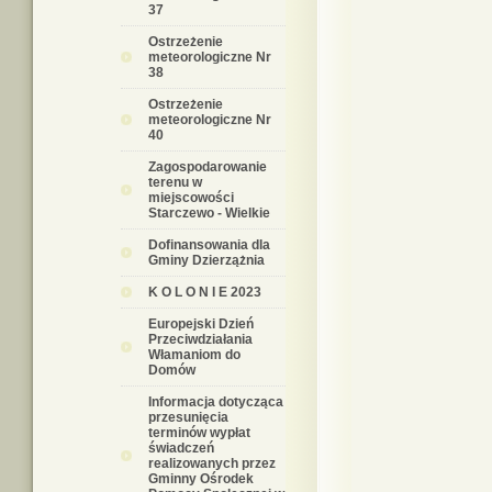
37
Ostrzeżenie
meteorologiczne Nr
38
Ostrzeżenie
meteorologiczne Nr
40
Zagospodarowanie
terenu w
miejscowości
Starczewo - Wielkie
Dofinansowania dla
Gminy Dzierzążnia
K O L O N I E 2023
Europejski Dzień
Przeciwdziałania
Włamaniom do
Domów
Informacja dotycząca
przesunięcia
terminów wypłat
świadczeń
realizowanych przez
Gminny Ośrodek