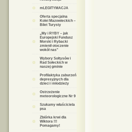
mLEGITYMACJA
Oferta specjalna
Kolei Mazowieckich –
Bilet Turysty
„My i RYBY – jak
Europejski Fundusz
Morski i Rybacki
zmienił otoczenie
wokół nas"
Wybory Sołtysów i
Rad Sołeckich w
naszej gminie
Profilaktyka zaburzeń
depresyjnych dla
dzieci i młodzieży
Ostrzeżenie
meteorologiczne Nr 9
Szukamy właściciela
psa
Zbiórka krwi dla
Wiktora !!!
Pomagamy!