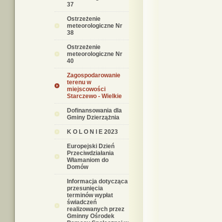
37
Ostrzeżenie
meteorologiczne Nr
38
Ostrzeżenie
meteorologiczne Nr
40
Zagospodarowanie
terenu w
miejscowości
Starczewo - Wielkie
Dofinansowania dla
Gminy Dzierzążnia
K O L O N I E 2023
Europejski Dzień
Przeciwdziałania
Włamaniom do
Domów
Informacja dotycząca
przesunięcia
terminów wypłat
świadczeń
realizowanych przez
Gminny Ośrodek