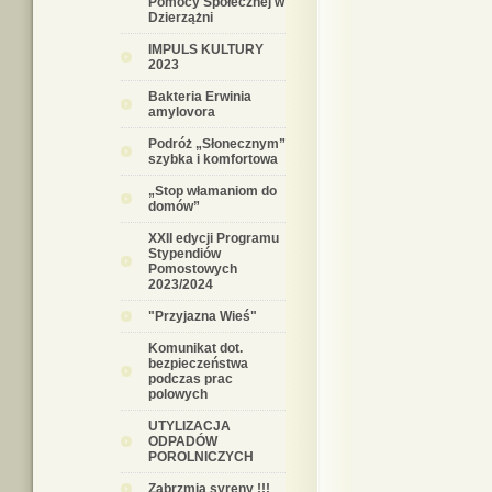
Pomocy Społecznej w
Dzierzążni
IMPULS KULTURY
2023
Bakteria Erwinia
amylovora
Podróż „Słonecznym”
szybka i komfortowa
„Stop włamaniom do
domów”
XXII edycji Programu
Stypendiów
Pomostowych
2023/2024
"Przyjazna Wieś"
Komunikat dot.
bezpieczeństwa
podczas prac
polowych
UTYLIZACJA
ODPADÓW
POROLNICZYCH
Zabrzmią syreny !!!