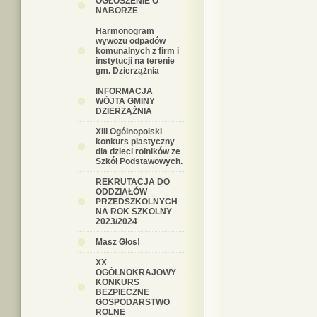
OGŁOSZENIE O
NABORZE
Harmonogram
wywozu odpadów
komunalnych z firm i
instytucji na terenie
gm. Dzierzążnia
INFORMACJA
WÓJTA GMINY
DZIERZĄŻNIA
XIII Ogólnopolski
konkurs plastyczny
dla dzieci rolników ze
Szkół Podstawowych.
REKRUTACJA DO
ODDZIAŁÓW
PRZEDSZKOLNYCH
NA ROK SZKOLNY
2023/2024
Masz Głos!
XX
OGÓLNOKRAJOWY
KONKURS
BEZPIECZNE
GOSPODARSTWO
ROLNE