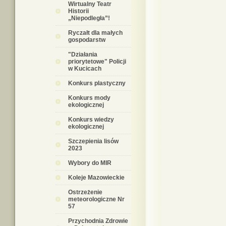
Wirtualny Teatr
Historii
„Niepodległa”!
Ryczałt dla małych
gospodarstw
"Działania
priorytetowe" Policji
w Kucicach
Konkurs plastyczny
Konkurs mody
ekologicznej
Konkurs wiedzy
ekologicznej
Szczepienia lisów
2023
Wybory do MIR
Koleje Mazowieckie
Ostrzeżenie
meteorologiczne Nr
57
Przychodnia Zdrowie