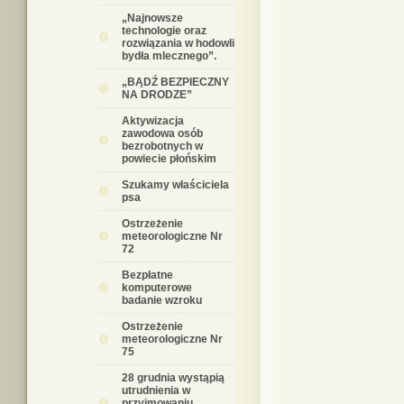
„Najnowsze
technologie oraz
rozwiązania w hodowli
bydła mlecznego”.
„BĄDŹ BEZPIECZNY
NA DRODZE”
Aktywizacja
zawodowa osób
bezrobotnych w
powiecie płońskim
Szukamy właściciela
psa
Ostrzeżenie
meteorologiczne Nr
72
Bezpłatne
komputerowe
badanie wzroku
Ostrzeżenie
meteorologiczne Nr
75
28 grudnia wystąpią
utrudnienia w
przyjmowaniu