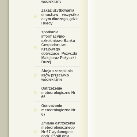
wścieklizny
Zakaz użytkowania
dmuchaw – wszystko
o tym dlaczego, gdzie
i kiedy
spotkanie
informacyjno-
szkoleniowe Banku
Gospodarstwa
Krajowego
dotyczące: Pożyczki
Małej oraz Pożyczki
Dużej
Akcja szczepienia
lisów przeciwko
wściekliźnie
Ostrzeżenie
meteorologiczne Nr
66
Ostrzeżenie
meteorologiczne Nr
67
Zmiana ostrzeżenia
meteorologicznego
Nr 67 wydanego o
godz. 05:48 dnia