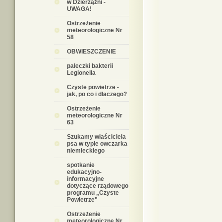
w Dzierzążni -
UWAGA!
Ostrzeżenie
meteorologiczne Nr
58
OBWIESZCZENIE
pałeczki bakterii
Legionella
Czyste powietrze -
jak, po co i dlaczego?
Ostrzeżenie
meteorologiczne Nr
63
Szukamy właściciela
psa w typie owczarka
niemieckiego
spotkanie
edukacyjno-
informacyjne
dotyczące rządowego
programu „Czyste
Powietrze"
Ostrzeżenie
meteorologiczne Nr