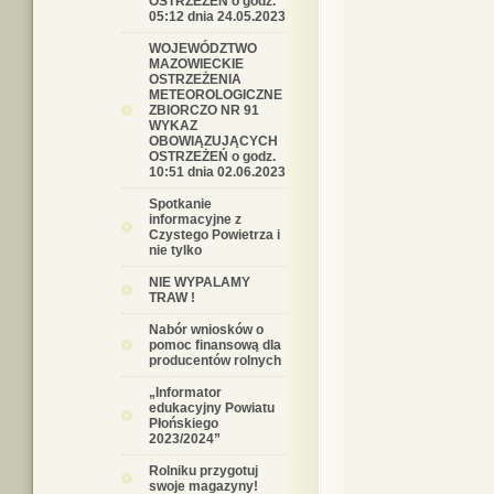
OSTRZEŻEŃ o godz.
05:12 dnia 24.05.2023
WOJEWÓDZTWO
MAZOWIECKIE
OSTRZEŻENIA
METEOROLOGICZNE
ZBIORCZO NR 91
WYKAZ
OBOWIĄZUJĄCYCH
OSTRZEŻEŃ o godz.
10:51 dnia 02.06.2023
Spotkanie
informacyjne z
Czystego Powietrza i
nie tylko
NIE WYPALAMY
TRAW !
Nabór wniosków o
pomoc finansową dla
producentów rolnych
„Informator
edukacyjny Powiatu
Płońskiego
2023/2024”
Rolniku przygotuj
swoje magazyny!