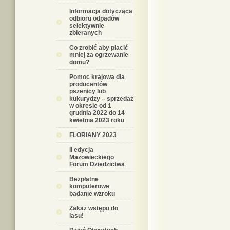
Informacja dotycząca
odbioru odpadów
selektywnie
zbieranych
Co zrobić aby płacić
mniej za ogrzewanie
domu?
Pomoc krajowa dla
producentów
pszenicy lub
kukurydzy – sprzedaż
w okresie od 1
grudnia 2022 do 14
kwietnia 2023 roku
FLORIANY 2023
II edycja
Mazowieckiego
Forum Dziedzictwa
Bezpłatne
komputerowe
badanie wzroku
Zakaz wstępu do
lasu!