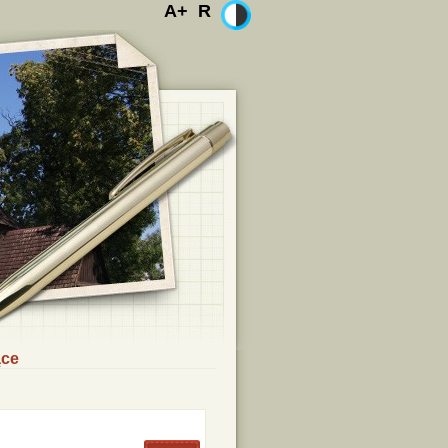
A+
R
ące