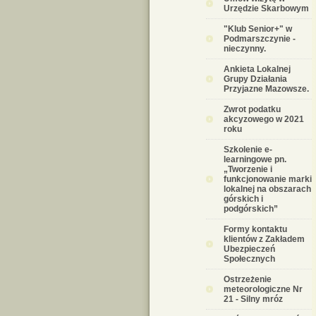
Urzędzie Skarbowym
"Klub Senior+" w
Podmarszczynie -
nieczynny.
Ankieta Lokalnej
Grupy Działania
Przyjazne Mazowsze.
Zwrot podatku
akcyzowego w 2021
roku
Szkolenie e-
learningowe pn.
„Tworzenie i
funkcjonowanie marki
lokalnej na obszarach
górskich i
podgórskich”
Formy kontaktu
klientów z Zakładem
Ubezpieczeń
Społecznych
Ostrzeżenie
meteorologiczne Nr
21 - Silny mróz