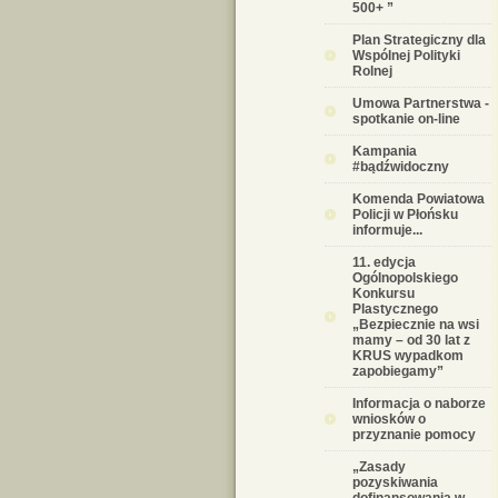
500+ ”
Plan Strategiczny dla
Wspólnej Polityki
Rolnej
Umowa Partnerstwa -
spotkanie on-line
Kampania
#bądźwidoczny
Komenda Powiatowa
Policji w Płońsku
informuje...
11. edycja
Ogólnopolskiego
Konkursu
Plastycznego
„Bezpiecznie na wsi
mamy – od 30 lat z
KRUS wypadkom
zapobiegamy”
Informacja o naborze
wniosków o
przyznanie pomocy
„Zasady
pozyskiwania