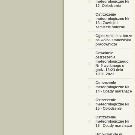
meteorologiczne Nr
12- Oblodzenie
Ostrzeżenie
meteorologiczne Nr
13 - Zawieje i
zamiecie śnieżne
Ogłoszenie o naborze
na wolne stanowisko
pracownicze
Odwołanie
ostrzeżenia
meteorologicznego
Nr 9 wydanego o
godz. 13:23 dnia
19.01.2021
Ostrzeżenie
meteorologiczne Nr
14 - Opady marznące
Ostrzeżenie
meteorologiczne Nr
15 - Oblodzenie
Ostrzeżenie
meteorologiczne Nr
16 - Opady marznące
Umów wizytę w