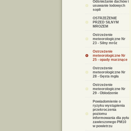
Odśnieżanie dachów i
usuwanie lodowych
sopli
OSTRZEŻENIE
PRZED SILNYM
MROZEM
Ostrzeżenie
meteorologiczne Nr
23 - Silny mróz
Ostrzeżenie
meteorologiczne Nr
25 - opady marznące
Ostrzeżenie
meteorologiczne Nr
28 - Gęsta mgła
Ostrzeżenie
meteorologiczne Nr
29 - Oblodzenie
Powiadomienie o
ryzyku wystąpienia
przekroczenia
poziomu
informowania dla pyłu
zawieszonego PM10
w powietrzu