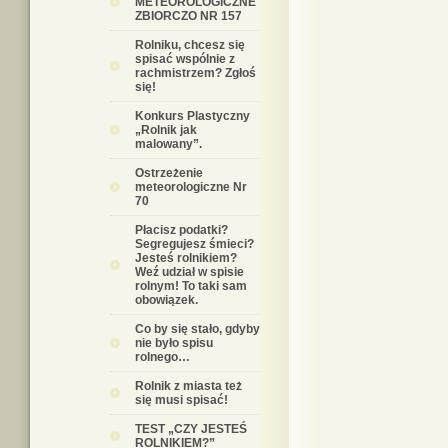
METEOROLOGICZNE
ZBIORCZO NR 157
Rolniku, chcesz się
spisać wspólnie z
rachmistrzem? Zgłoś
się!
Konkurs Plastyczny
„Rolnik jak
malowany”.
Ostrzeżenie
meteorologiczne Nr
70
Płacisz podatki?
Segregujesz śmieci?
Jesteś rolnikiem?
Weź udział w spisie
rolnym! To taki sam
obowiązek.
Co by się stało, gdyby
nie było spisu
rolnego…
Rolnik z miasta też
się musi spisać!
TEST „CZY JESTEŚ
ROLNIKIEM?”