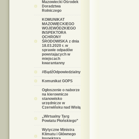
Mazowiecki Ośrodek
Doradztwa
Rolniczego
KOMUNIKAT
MAZOWIECKIEGO
WOJEWÓDZKIEGO
INSPEKTORA
OCHRONY
ŚRODOWISKA z dnia
18.03.2020 r. w
sprawie odpadów
powstających w
miejscach
kwarantanny
#BądźOdpowiedzialny
Komunikat GOPS
Ogłoszenie o naborze
na kierownicze
stanowisko
urzędnicze w
Czerwińsku nad Wisłą
„Wirtualny Targ
Powiatu Płońskiego”
Wytyczne Ministra
Klimatu i Głównego
Inspektora