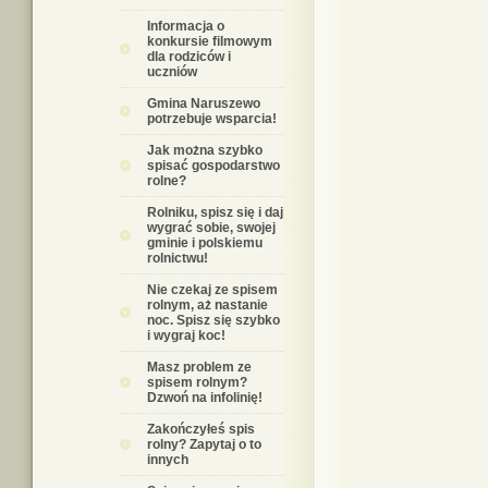
Informacja o
konkursie filmowym
dla rodziców i
uczniów
Gmina Naruszewo
potrzebuje wsparcia!
Jak można szybko
spisać gospodarstwo
rolne?
Rolniku, spisz się i daj
wygrać sobie, swojej
gminie i polskiemu
rolnictwu!
Nie czekaj ze spisem
rolnym, aż nastanie
noc. Spisz się szybko
i wygraj koc!
Masz problem ze
spisem rolnym?
Dzwoń na infolinię!
Zakończyłeś spis
rolny? Zapytaj o to
innych