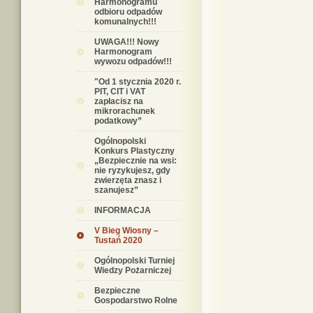
Harmonogramu
odbioru odpadów
komunalnych!!!
UWAGA!!! Nowy
Harmonogram
wywozu odpadów!!!
"Od 1 stycznia 2020 r.
PIT, CIT i VAT
zapłacisz na
mikrorachunek
podatkowy”
Ogólnopolski
Konkurs Plastyczny
„Bezpiecznie na wsi:
nie ryzykujesz, gdy
zwierzęta znasz i
szanujesz”
INFORMACJA
V Bieg Wiosny –
Tustań 2020
Ogólnopolski Turniej
Wiedzy Pożarniczej
Bezpieczne
Gospodarstwo Rolne