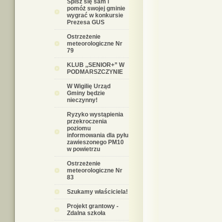
Spisz się sam i
pomóż swojej gminie
wygrać w konkursie
Prezesa GUS
Ostrzeżenie
meteorologiczne Nr
79
KLUB ,,SENIOR+” W
PODMARSZCZYNIE
W Wigilię Urząd
Gminy będzie
nieczynny!
Ryzyko wystąpienia
przekroczenia
poziomu
informowania dla pyłu
zawieszonego PM10
w powietrzu
Ostrzeżenie
meteorologiczne Nr
83
Szukamy właściciela!
Projekt grantowy -
Zdalna szkoła