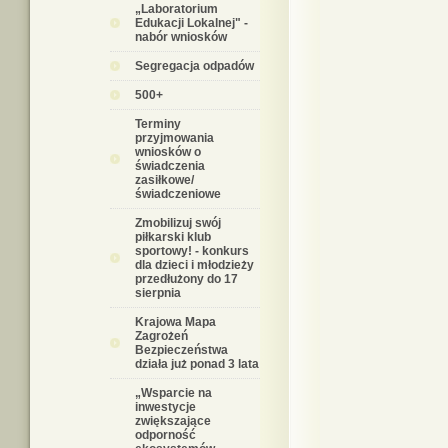
„Laboratorium
Edukacji Lokalnej" -
nabór wniosków
Segregacja odpadów
500+
Terminy
przyjmowania
wniosków o
świadczenia
zasiłkowe/
świadczeniowe
Zmobilizuj swój
piłkarski klub
sportowy! - konkurs
dla dzieci i młodzieży
przedłużony do 17
sierpnia
Krajowa Mapa
Zagrożeń
Bezpieczeństwa
działa już ponad 3 lata
„Wsparcie na
inwestycje
zwiększające
odporność