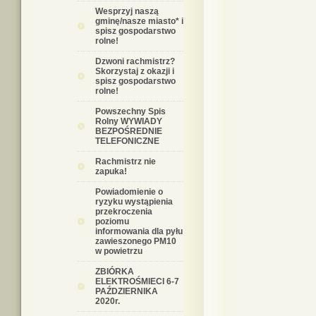
Wesprzyj naszą
gminę/nasze miasto* i
spisz gospodarstwo
rolne!
Dzwoni rachmistrz?
Skorzystaj z okazji i
spisz gospodarstwo
rolne!
Powszechny Spis
Rolny WYWIADY
BEZPOŚREDNIE
TELEFONICZNE
Rachmistrz nie
zapuka!
Powiadomienie o
ryzyku wystąpienia
przekroczenia
poziomu
informowania dla pyłu
zawieszonego PM10
w powietrzu
ZBIÓRKA
ELEKTROŚMIECI 6-7
PAŹDZIERNIKA
2020r.