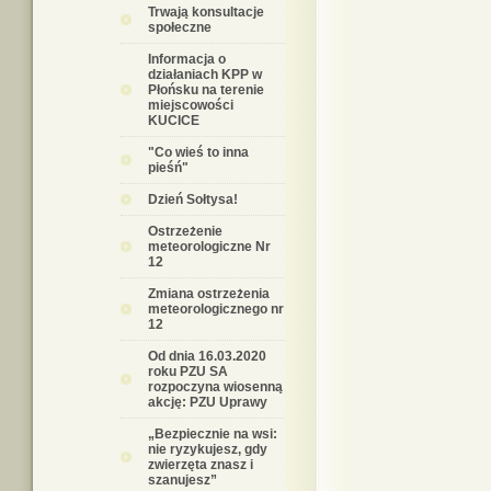
Trwają konsultacje
społeczne
Informacja o
działaniach KPP w
Płońsku na terenie
miejscowości
KUCICE
"Co wieś to inna
pieśń"
Dzień Sołtysa!
Ostrzeżenie
meteorologiczne Nr
12
Zmiana ostrzeżenia
meteorologicznego nr
12
Od dnia 16.03.2020
roku PZU SA
rozpoczyna wiosenną
akcję: PZU Uprawy
„Bezpiecznie na wsi:
nie ryzykujesz, gdy
zwierzęta znasz i
szanujesz”