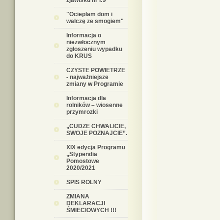
zjawisku nr I:9
"Ocieplam dom i
walczę ze smogiem"
Informacja o
niezwłocznym
zgłoszeniu wypadku
do KRUS
CZYSTE POWIETRZE
- najważniejsze
zmiany w Programie
Informacja dla
rolników – wiosenne
przymrozki
„CUDZE CHWALICIE,
SWOJE POZNAJCIE”.
XIX edycja Programu
„Stypendia
Pomostowe
2020/2021
SPIS ROLNY
ZMIANA
DEKLARACJI
ŚMIECIOWYCH !!!