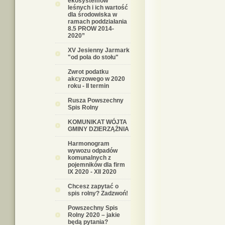
ekosystemów
leśnych i ich wartość
dla środowiska w
ramach poddziałania
8.5 PROW 2014-
2020”
XV Jesienny Jarmark
"od pola do stołu"
Zwrot podatku
akcyzowego w 2020
roku - II termin
Rusza Powszechny
Spis Rolny
KOMUNIKAT WÓJTA
GMINY DZIERZĄŻNIA
Harmonogram
wywozu odpadów
komunalnych z
pojemników dla firm
IX 2020 - XII 2020
Chcesz zapytać o
spis rolny? Zadzwoń!
Powszechny Spis
Rolny 2020 – jakie
będą pytania?