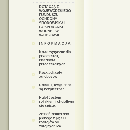
DOTACJA Z
WOJEWÓDZKIEGO
FUNDUSZU
OCHRONY
ŚRODOWISKA I
GOSPODARKI
WODNEJ W
WARSZAWIE
I N F O R M A C J A
Nowe wytyczne dla
przedszkoli,
oddziałów
przedszkolnych.
Rozkład jazdy
autobusów
Rolniku, Twoje dane
są bezpieczne!
Halo! Jestem
rolnikiem i chciałbym
się spisać
Zostań żołnierzem
jednego z pięciu
rodzajów sił
zbrojnych RP