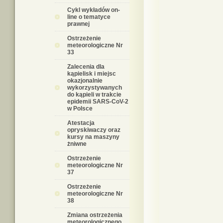
Cykl wykładów on-
line o tematyce
prawnej
Ostrzeżenie
meteorologiczne Nr
33
Zalecenia dla
kąpielisk i miejsc
okazjonalnie
wykorzystywanych
do kąpieli w trakcie
epidemii SARS-CoV-2
w Polsce
Atestacja
opryskiwaczy oraz
kursy na maszyny
żniwne
Ostrzeżenie
meteorologiczne Nr
37
Ostrzeżenie
meteorologiczne Nr
38
Zmiana ostrzeżenia
meteorologicznego