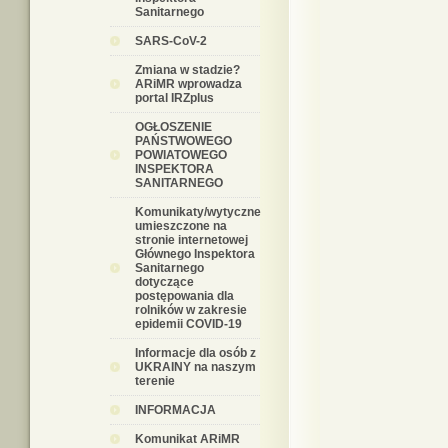
Sanitarnego
SARS-CoV-2
Zmiana w stadzie?
ARiMR wprowadza
portal IRZplus
OGŁOSZENIE
PAŃSTWOWEGO
POWIATOWEGO
INSPEKTORA
SANITARNEGO
Komunikaty/wytyczne
umieszczone na
stronie internetowej
Głównego Inspektora
Sanitarnego
dotyczące
postępowania dla
rolników w zakresie
epidemii COVID-19
Informacje dla osób z
UKRAINY na naszym
terenie
INFORMACJA
Komunikat ARiMR