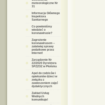
meteorologiczne Nr
31
Informacja Głównego
Inspektora
Sanitarnego
Co powinniśmy
wiedzieć o
koronawirusie?
Zagrożenie
koronawirusem –
załatwiaj sprawy
podatkowe przez
Internet!
Zarządzenie Nr
22/2020 Dyrektora
SPZZOZ w Płońsku
Apel do rodziców i
opiekunów dzieci w
związku z
zawieszeniem zajęć
dydaktycznych
Zakład Usług
Wodnych
komunikuje!