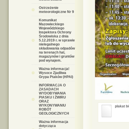
Ostrzeżenie
meteorologiczne Nr 9
Komunikat
Mazowieckiego
Wojewódzkiego
Inspektora Ochrony
Środowiska z dnia
5.12.2019 r. w sprawie
nielegalnego
składowania odpadów
na terenach hal,
magazynów i gruntów
pod wynajem.
Ważna informacja!
Wysoce Zjadliwa
Grypa Ptaków (HPAI)
INFORMACJA O
ZASADACH
WYDOBYWANIA
PIASKU I ŻWIRU
ORAZ
WYKONYWANIU
plakat b
ROBÓT
GEOLOGICZNYCH
Ważna informacja
dotycząca