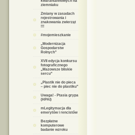
kwarantannowych na
ziemniaku
Zmiany w zasadach
rejestrowania i
znakowania zwierząt
!!!
#mojemieszkanie
„Modernizacja
Gospodarstw
Rolnych”
XVII edycja konkursu
fotograficznego
„Mazowsze bliskie
sercu”
„Plastik nie do pieca
– piec nie do plastiku”
Uwaga! - Ptasia grypa
(HPAI)
mLegitymacja dla
emerytów i rencistów
Bezpłatne
komputerowe
badanie wzroku