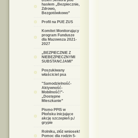
Dzień Seniora pod
hasłem „Bezpiecznie,
Zdrowo,
Bezgotówkowo”
Profil na PUE ZUS
Komitet Monitorujący
program Fundusze
dla Mazowsza 2021-
2027
„BEZPIECZNIE Z
NIEBEZPIECZNYMI
SUBSTANCJAMI”
Poszukiwany
właściciel psa
"Samodzielność-
Aktywność-
Mobilność!”-
„Dostępne
Mieszkanie”
Pismo PPIS w
Płońsku inicjujące
akcję szczepień p./
grypie
Rolniku, złóż wniosek!
Pomoc dla rodzin 5-