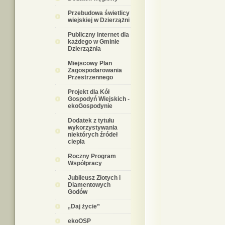
Przebudowa świetlicy
wiejskiej w Dzierzążni
Publiczny internet dla
każdego w Gminie
Dzierzążnia
Miejscowy Plan
Zagospodarowania
Przestrzennego
Projekt dla Kół
Gospodyń Wiejskich -
ekoGospodynie
Dodatek z tytułu
wykorzystywania
niektórych źródeł
ciepła
Roczny Program
Współpracy
Jubileusz Złotych i
Diamentowych
Godów
„Daj życie”
ekoOSP