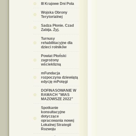
III Krajowe Dni Pola
Wojska Obrony
Terytorialnej
Sadza Płonie. Czad
Zabija. Żyj.
Turnusy
rehabilitacyjne dla
dzieci rolników
Powiat Płoński
zagrożony
wścieklizną
mFundacja
rozpoczyna dziewiątą
edycję mPotęgi
DOFINASOWANIE W
RAMACH "MIAS
MAZOWSZE 2022"
Spotkanie
konsultacyjne
dotyczące
opracowania nowej
Lokalnej Strategii
Rozwoju