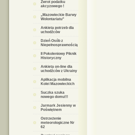
Zwrot podatku
akcyzowego !
„Mazowieckie Barwy
Wolontariatu”
Ankieta potrzeb dla
uchodźców
Dzień Osób z
Niepełnosprawnością
II Pokoleniowy Piknik
Historyczny
Ankieta on-line dla
uchodźców z Ukrainy
Aplikacja mobilna
Kolei Mazowieckich
Suczka szuka
nowego domu!!!
Jarmark Jesienny w
Poświętnem
Ostrzeżenie
meteorologiczne Nr
62