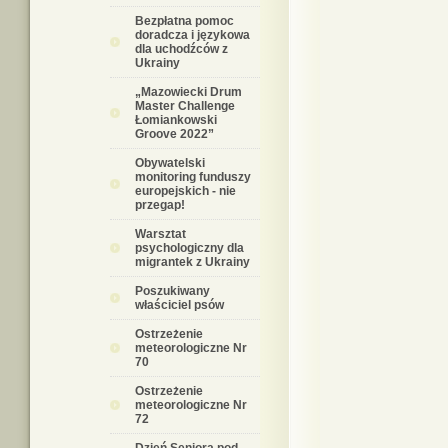
Bezpłatna pomoc
doradcza i językowa
dla uchodźców z
Ukrainy
„Mazowiecki Drum
Master Challenge
Łomiankowski
Groove 2022”
Obywatelski
monitoring funduszy
europejskich - nie
przegap!
Warsztat
psychologiczny dla
migrantek z Ukrainy
Poszukiwany
właściciel psów
Ostrzeżenie
meteorologiczne Nr
70
Ostrzeżenie
meteorologiczne Nr
72