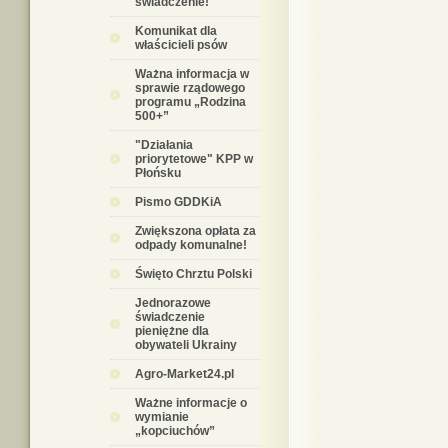
świadczenie!
Komunikat dla
właścicieli psów
Ważna informacja w
sprawie rządowego
programu „Rodzina
500+”
"Działania
priorytetowe" KPP w
Płońsku
Pismo GDDKiA
Zwiększona opłata za
odpady komunalne!
Święto Chrztu Polski
Jednorazowe
świadczenie
pieniężne dla
obywateli Ukrainy
Agro-Market24.pl
Ważne informacje o
wymianie
„kopciuchów”