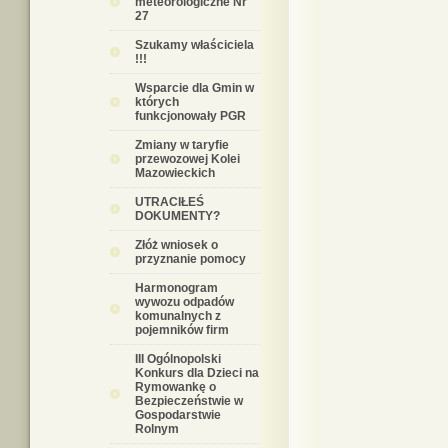
meteorologiczne Nr
27
Szukamy właściciela
!!!
Wsparcie dla Gmin w
których
funkcjonowały PGR
Zmiany w taryfie
przewozowej Kolei
Mazowieckich
UTRACIŁEŚ
DOKUMENTY?
Złóż wniosek o
przyznanie pomocy
Harmonogram
wywozu odpadów
komunalnych z
pojemników firm
III Ogólnopolski
Konkurs dla Dzieci na
Rymowankę o
Bezpieczeństwie w
Gospodarstwie
Rolnym