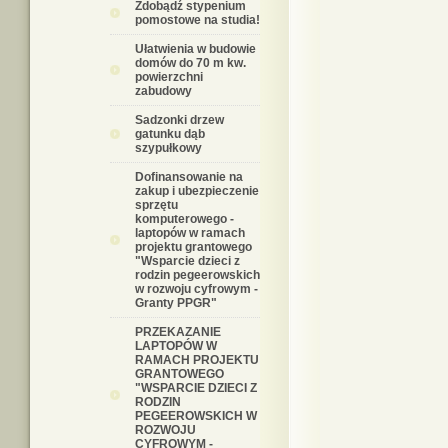
Zdobądź stypenium
pomostowe na studia!
Ułatwienia w budowie
domów do 70 m kw.
powierzchni
zabudowy
Sadzonki drzew
gatunku dąb
szypułkowy
Dofinansowanie na
zakup i ubezpieczenie
sprzętu
komputerowego -
laptopów w ramach
projektu grantowego
"Wsparcie dzieci z
rodzin pegeerowskich
w rozwoju cyfrowym -
Granty PPGR"
PRZEKAZANIE
LAPTOPÓW W
RAMACH PROJEKTU
GRANTOWEGO
"WSPARCIE DZIECI Z
RODZIN
PEGEEROWSKICH W
ROZWOJU
CYFROWYM -