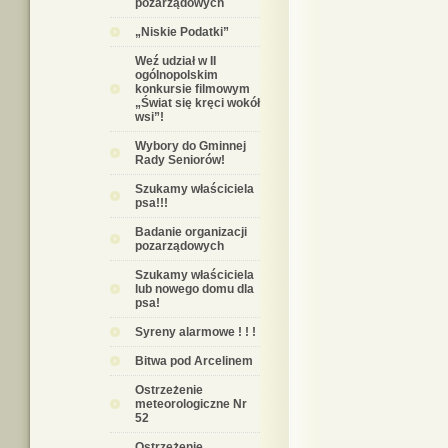
pozarządowych
„Niskie Podatki”
Weź udział w II
ogólnopolskim
konkursie filmowym
„Świat się kręci wokół
wsi”!
Wybory do Gminnej
Rady Seniorów!
Szukamy właściciela
psa!!!
Badanie organizacji
pozarządowych
Szukamy właściciela
lub nowego domu dla
psa!
Syreny alarmowe ! ! !
Bitwa pod Arcelinem
Ostrzeżenie
meteorologiczne Nr
52
Ostrzeżenie