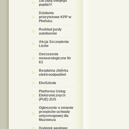
Zaczipuj swojego
pupila!!!
Działania
priorytetowe KPP w
Płońsku
Rozkład jazdy
autobusów
Akcja Szczepienia
Lisów
Ostrzeżenie
meteorologiczne Nr
63
Bezpłatna zbiórka
elektroodpadów!
EkoSzkoła
Platforma Usług
Elektronicznych
(PUE) ZUS
Ogłoszenie o zmianie
przepisów uchwały
antysmogowej dla
Mazowsza
Dodatek węglowy