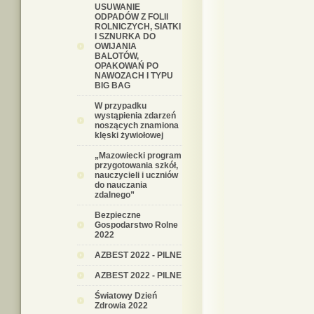
USUWANIE
ODPADÓW Z FOLII
ROLNICZYCH, SIATKI
I SZNURKA DO
OWIJANIA
BALOTÓW,
OPAKOWAŃ PO
NAWOZACH I TYPU
BIG BAG
W przypadku
wystąpienia zdarzeń
noszących znamiona
klęski żywiołowej
„Mazowiecki program
przygotowania szkół,
nauczycieli i uczniów
do nauczania
zdalnego”
Bezpieczne
Gospodarstwo Rolne
2022
AZBEST 2022 - PILNE
AZBEST 2022 - PILNE
Światowy Dzień
Zdrowia 2022