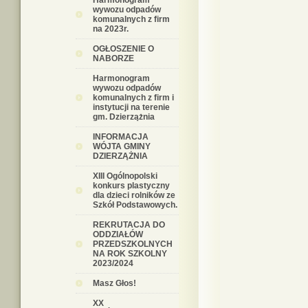
Harmonogram
wywozu odpadów
komunalnych z firm
na 2023r.
OGŁOSZENIE O
NABORZE
Harmonogram
wywozu odpadów
komunalnych z firm i
instytucji na terenie
gm. Dzierzążnia
INFORMACJA
WÓJTA GMINY
DZIERZĄŻNIA
XIII Ogólnopolski
konkurs plastyczny
dla dzieci rolników ze
Szkół Podstawowych.
REKRUTACJA DO
ODDZIAŁÓW
PRZEDSZKOLNYCH
NA ROK SZKOLNY
2023/2024
Masz Głos!
XX