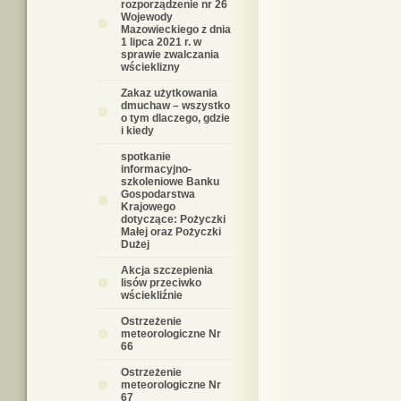
rozporządzenie nr 26
Wojewody
Mazowieckiego z dnia
1 lipca 2021 r. w
sprawie zwalczania
wścieklizny
Zakaz użytkowania
dmuchaw – wszystko
o tym dlaczego, gdzie
i kiedy
spotkanie
informacyjno-
szkoleniowe Banku
Gospodarstwa
Krajowego
dotyczące: Pożyczki
Małej oraz Pożyczki
Dużej
Akcja szczepienia
lisów przeciwko
wściekliźnie
Ostrzeżenie
meteorologiczne Nr
66
Ostrzeżenie
meteorologiczne Nr
67