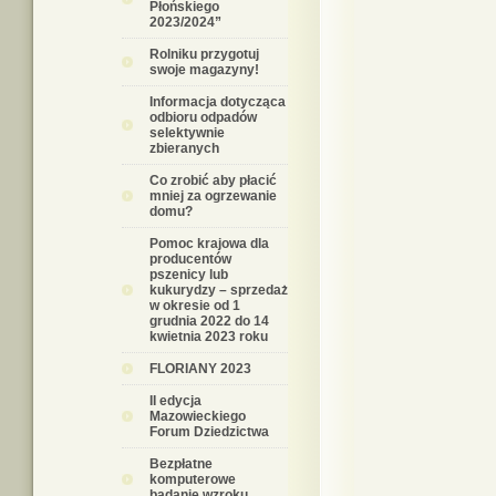
Płońskiego
2023/2024”
Rolniku przygotuj
swoje magazyny!
Informacja dotycząca
odbioru odpadów
selektywnie
zbieranych
Co zrobić aby płacić
mniej za ogrzewanie
domu?
Pomoc krajowa dla
producentów
pszenicy lub
kukurydzy – sprzedaż
w okresie od 1
grudnia 2022 do 14
kwietnia 2023 roku
FLORIANY 2023
II edycja
Mazowieckiego
Forum Dziedzictwa
Bezpłatne
komputerowe
badanie wzroku