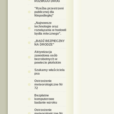
ROZWOJU DRÓG
"Rzeźba przestrzeni
publicznej dla
Niepodległej"
„Najnowsze
technologie oraz
rozwiązania w hodowli
bydła mlecznego”.
„BĄDŹ BEZPIECZNY
NA DRODZE”
Aktywizacja
zawodowa osób
bezrobotnych w
powiecie płońskim
Szukamy właściciela
psa
Ostrzeżenie
meteorologiczne Nr
72
Bezpłatne
komputerowe
badanie wzroku
Ostrzeżenie
meteorologiczne Nr