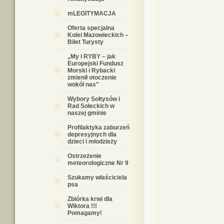
mLEGITYMACJA
Oferta specjalna
Kolei Mazowieckich –
Bilet Turysty
„My i RYBY – jak
Europejski Fundusz
Morski i Rybacki
zmienił otoczenie
wokół nas"
Wybory Sołtysów i
Rad Sołeckich w
naszej gminie
Profilaktyka zaburzeń
depresyjnych dla
dzieci i młodzieży
Ostrzeżenie
meteorologiczne Nr 9
Szukamy właściciela
psa
Zbiórka krwi dla
Wiktora !!!
Pomagamy!