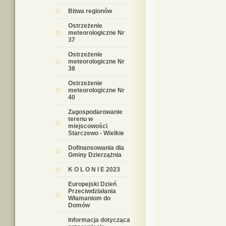
Bitwa regionów
Ostrzeżenie
meteorologiczne Nr
37
Ostrzeżenie
meteorologiczne Nr
38
Ostrzeżenie
meteorologiczne Nr
40
Zagospodarowanie
terenu w
miejscowości
Starczewo - Wielkie
Dofinansowania dla
Gminy Dzierzążnia
K O L O N I E 2023
Europejski Dzień
Przeciwdziałania
Włamaniom do
Domów
Informacja dotycząca