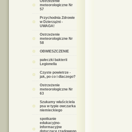
Ostrzeżenie
meteorologiczne Nr
57
Przychodnia Zdrowie
w Dzierzążni -
UWAGA!
Ostrzeżenie
meteorologiczne Nr
58
OBWIESZCZENIE
pałeczki bakterii
Legionella
Czyste powietrze -
jak, po co i dlaczego?
Ostrzeżenie
meteorologiczne Nr
63
Szukamy właściciela
psa w typie owczarka
niemieckiego
spotkanie
edukacyjno-
informacyjne
dotyczące rządowego