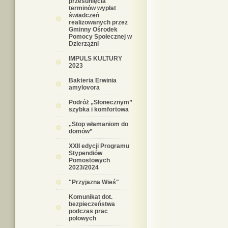
przesunięcia
terminów wypłat
świadczeń
realizowanych przez
Gminny Ośrodek
Pomocy Społecznej w
Dzierzążni
IMPULS KULTURY
2023
Bakteria Erwinia
amylovora
Podróż „Słonecznym”
szybka i komfortowa
„Stop włamaniom do
domów”
XXII edycji Programu
Stypendiów
Pomostowych
2023/2024
"Przyjazna Wieś"
Komunikat dot.
bezpieczeństwa
podczas prac
polowych