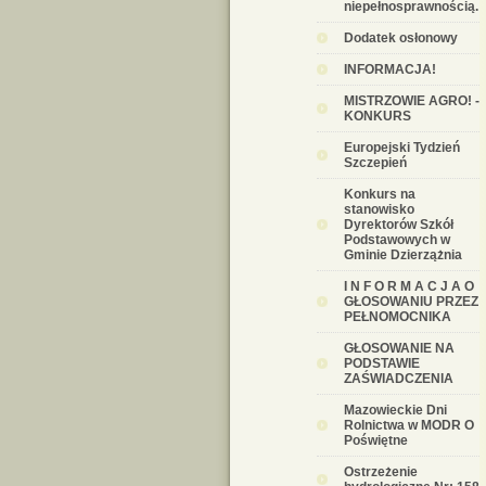
niepełnosprawnością.
Dodatek osłonowy
INFORMACJA!
MISTRZOWIE AGRO! -
KONKURS
Europejski Tydzień
Szczepień
Konkurs na
stanowisko
Dyrektorów Szkół
Podstawowych w
Gminie Dzierzążnia
I N F O R M A C J A O
GŁOSOWANIU PRZEZ
PEŁNOMOCNIKA
GŁOSOWANIE NA
PODSTAWIE
ZAŚWIADCZENIA
Mazowieckie Dni
Rolnictwa w MODR O
Poświętne
Ostrzeżenie