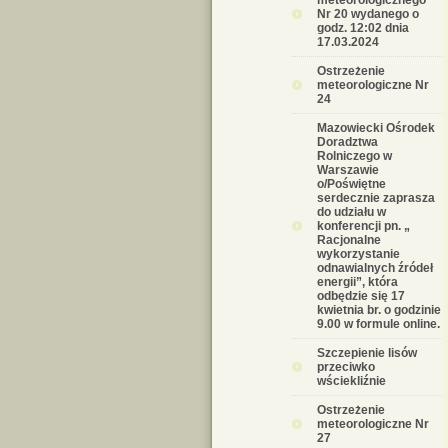
meteorologicznego
Nr 20 wydanego o
godz. 12:02 dnia
17.03.2024
Ostrzeżenie
meteorologiczne Nr
24
Mazowiecki Ośrodek
Doradztwa
Rolniczego w
Warszawie
o/Poświętne
serdecznie zaprasza
do udziału w
konferencji pn. „
Racjonalne
wykorzystanie
odnawialnych źródeł
energii”, która
odbędzie się 17
kwietnia br. o godzinie
9.00 w formule online.
Szczepienie lisów
przeciwko
wściekliźnie
Ostrzeżenie
meteorologiczne Nr
27