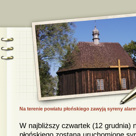
Na terenie powiatu płońskiego zawyją syreny ala
W najbliższy czwartek (12 grudnia) 
płońskiego zostaną uruchomione sy