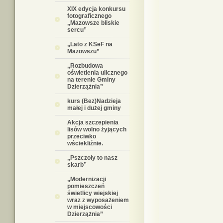
XIX edycja konkursu
fotograficznego
„Mazowsze bliskie
sercu”
„Lato z KSeF na
Mazowszu”
„Rozbudowa
oświetlenia ulicznego
na terenie Gminy
Dzierzążnia”
kurs (Bez)Nadzieja
małej i dużej gminy
Akcja szczepienia
lisów wolno żyjących
przeciwko
wściekliźnie.
„Pszczoły to nasz
skarb”
„Modernizacji
pomieszczeń
świetlicy wiejskiej
wraz z wyposażeniem
w miejscowości
Dzierzążnia”