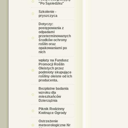
"Po Sąsiedzku"
Szkolenie -
pryszczyca
Dotyczy:
postępowania z
odpadami
przeterminowanych
środków ochrony
roślin oraz
opakowaniami po
nich
wpłaty na Fundusz
Promocji Roślin
Oleistych przez
podmioty skupujące
rośliny oleiste od ich
producenta.
Bezpłatne badania
wzroku dla
mieszkańców
Dzierzążnia
Piknik Rodzinny
Kwitnące Ogrody
Ostrzeżenie
meteorologiczne Nr