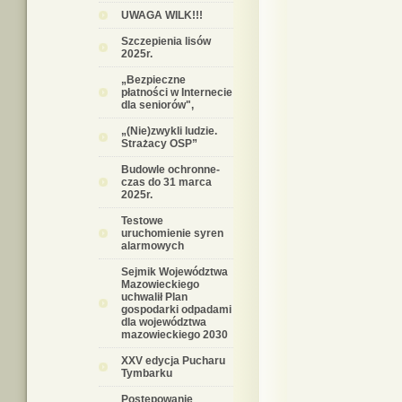
UWAGA WILK!!!
Szczepienia lisów
2025r.
„Bezpieczne
płatności w Internecie
dla seniorów",
„(Nie)zwykli ludzie.
Strażacy OSP”
Budowle ochronne-
czas do 31 marca
2025r.
Testowe
uruchomienie syren
alarmowych
Sejmik Województwa
Mazowieckiego
uchwalił Plan
gospodarki odpadami
dla województwa
mazowieckiego 2030
XXV edycja Pucharu
Tymbarku
Postępowanie