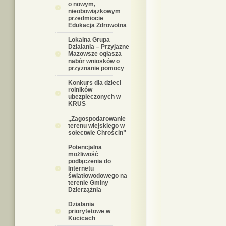
o nowym,
nieobowiązkowym
przedmiocie
Edukacja Zdrowotna
Lokalna Grupa
Działania – Przyjazne
Mazowsze ogłasza
nabór wniosków o
przyznanie pomocy
Konkurs dla dzieci
rolników
ubezpieczonych w
KRUS
„Zagospodarowanie
terenu wiejskiego w
sołectwie Chrościn”
Potencjalna
możliwość
podłączenia do
Internetu
światłowodowego na
terenie Gminy
Dzierzążnia
Działania
priorytetowe w
Kucicach