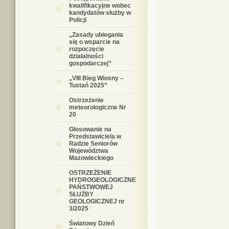
kwalifikacyjne wobec
kandydatów służby w
Policji
„Zasady ubiegania
się o wsparcie na
rozpoczęcie
działalności
gospodarczej”
„VIII Bieg Wiosny –
Tustań 2025”
Ostrzeżenie
meteorologiczne Nr
20
Głosowanie na
Przedstawiciela w
Radzie Seniorów
Województwa
Mazowieckiego
OSTRZEŻENIE
HYDROGEOLOGICZNE
PAŃSTWOWEJ
SŁUŻBY
GEOLOGICZNEJ nr
3/2025
Światowy Dzień