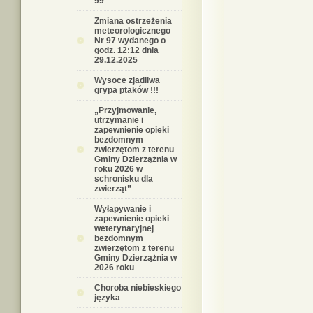
99
Zmiana ostrzeżenia
meteorologicznego
Nr 97 wydanego o
godz. 12:12 dnia
29.12.2025
Wysoce zjadliwa
grypa ptaków !!!
„Przyjmowanie,
utrzymanie i
zapewnienie opieki
bezdomnym
zwierzętom z terenu
Gminy Dzierzążnia w
roku 2026 w
schronisku dla
zwierząt”
Wyłapywanie i
zapewnienie opieki
weterynaryjnej
bezdomnym
zwierzętom z terenu
Gminy Dzierzążnia w
2026 roku
Choroba niebieskiego
języka