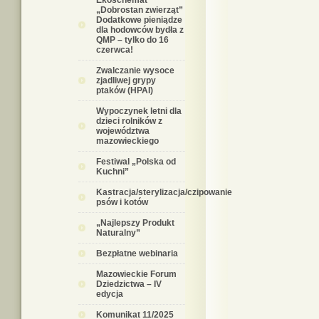
Ekoschemat
„Dobrostan zwierząt”
Dodatkowe pieniądze
dla hodowców bydła z
QMP – tylko do 16
czerwca!
Zwalczanie wysoce
zjadliwej grypy
ptaków (HPAI)
Wypoczynek letni dla
dzieci rolników z
województwa
mazowieckiego
Festiwal „Polska od
Kuchni”
Kastracja/sterylizacja/czipowanie
psów i kotów
„Najlepszy Produkt
Naturalny”
Bezpłatne webinaria
Mazowieckie Forum
Dziedzictwa – IV
edycja
Komunikat 11/2025