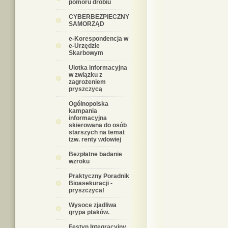
pomoru drobiu
CYBERBEZPIECZNY
SAMORZĄD
e-Korespondencja w
e-Urzędzie
Skarbowym
Ulotka informacyjna
w związku z
zagrożeniem
pryszczycą
Ogólnopolska
kampania
informacyjna
skierowana do osób
starszych na temat
tzw. renty wdowiej
Bezpłatne badanie
wzroku
Praktyczny Poradnik
Bioasekuracji -
pryszczyca!
Wysoce zjadliwa
grypa ptaków.
Festyn Integracyjny