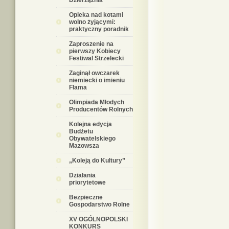
Dzierzążnia
Opieka nad kotami
wolno żyjącymi:
praktyczny poradnik
Zaproszenie na
pierwszy Kobiecy
Festiwal Strzelecki
Zaginął owczarek
niemiecki o imieniu
Flama
Olimpiada Młodych
Producentów Rolnych
Kolejna edycja
Budżetu
Obywatelskiego
Mazowsza
„Koleją do Kultury”
Działania
priorytetowe
Bezpieczne
Gospodarstwo Rolne
XV OGÓLNOPOLSKI
KONKURS