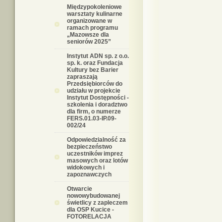
Międzypokoleniowe
warsztaty kulinarne
organizowane w
ramach programu
„Mazowsze dla
seniorów 2025”
Instytut ADN sp. z o.o.
sp. k. oraz Fundacja
Kultury bez Barier
zapraszają
Przedsiębiorców do
udziału w projekcie
Instytut Dostępności -
szkolenia i doradztwo
dla firm, o numerze
FERS.01.03-IP.09-
002/24
Odpowiedzialność za
bezpieczeństwo
uczestników imprez
masowych oraz lotów
widokowych i
zapoznawczych
Otwarcie
nowowybudowanej
świetlicy z zapleczem
dla OSP Kucice -
FOTORELACJA