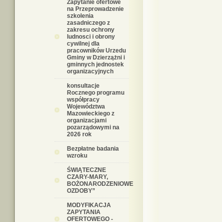
Zapytanie ofertowe
na Przeprowadzenie
szkolenia
zasadniczego z
zakresu ochrony
ludnosci i obrony
cywilnej dla
pracowników Urzedu
Gminy w Dzierzążni i
gminnych jednostek
organizacyjnych
konsultacje
Rocznego programu
współpracy
Województwa
Mazowieckiego z
organizacjami
pozarządowymi na
2026 rok
Bezpłatne badania
wzroku
ŚWIĄTECZNE
CZARY-MARY,
BOŻONARODZENIOWE
OZDOBY”
MODYFIKACJA
ZAPYTANIA
OFERTOWEGO -