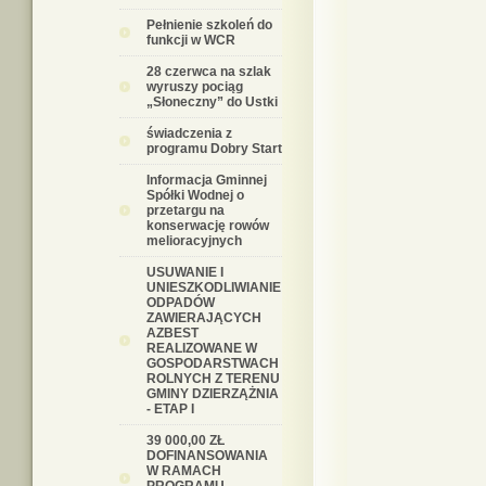
Pełnienie szkoleń do
funkcji w WCR
28 czerwca na szlak
wyruszy pociąg
„Słoneczny” do Ustki
świadczenia z
programu Dobry Start
Informacja Gminnej
Spółki Wodnej o
przetargu na
konserwację rowów
melioracyjnych
USUWANIE I
UNIESZKODLIWIANIE
ODPADÓW
ZAWIERAJĄCYCH
AZBEST
REALIZOWANE W
GOSPODARSTWACH
ROLNYCH Z TERENU
GMINY DZIERZĄŻNIA
- ETAP I
39 000,00 ZŁ
DOFINANSOWANIA
W RAMACH