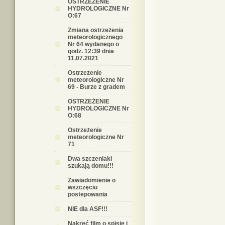
OSTRZEŻENIE
HYDROLOGICZNE Nr
O:67
Zmiana ostrzeżenia
meteorologicznego
Nr 64 wydanego o
godz. 12:39 dnia
11.07.2021
Ostrzeżenie
meteorologiczne Nr
69 - Burze z gradem
OSTRZEŻENIE
HYDROLOGICZNE Nr
O:68
Ostrzeżenie
meteorologiczne Nr
71
Dwa szczeniaki
szukają domu!!!
Zawiadomienie o
wszczęciu
postepowania
NIE dla ASF!!!
Nakręć film o spisie i