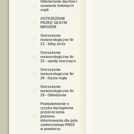
Odśnieżanie dachów i
usuwanie lodowych
sopli
OSTRZEŻENIE
PRZED SILNYM
MROZEM
Ostrzeżenie
meteorologiczne Nr
23 - Silny mróz
Ostrzeżenie
meteorologiczne Nr
25 - opady marznące
Ostrzeżenie
meteorologiczne Nr
28 - Gęsta mgła
Ostrzeżenie
meteorologiczne Nr
29 - Oblodzenie
Powiadomienie o
ryzyku wystąpienia
przekroczenia
poziomu
informowania dla pyłu
zawieszonego PM10
w powietrzu