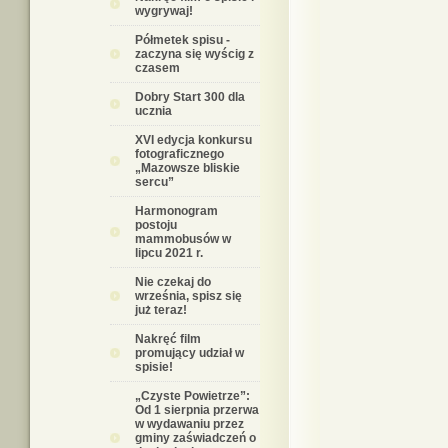
wygrywaj!
Półmetek spisu -
zaczyna się wyścig z
czasem
Dobry Start 300 dla
ucznia
XVI edycja konkursu
fotograficznego
„Mazowsze bliskie
sercu”
Harmonogram
postoju
mammobusów w
lipcu 2021 r.
Nie czekaj do
września, spisz się
już teraz!
Nakręć film
promujący udział w
spisie!
„Czyste Powietrze”:
Od 1 sierpnia przerwa
w wydawaniu przez
gminy zaświadczeń o