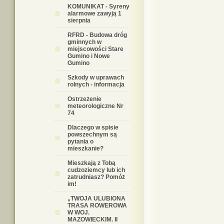
KOMUNIKAT - Syreny
alarmowe zawyją 1
sierpnia
RFRD - Budowa dróg
gminnych w
miejscowości Stare
Gumino i Nowe
Gumino
Szkody w uprawach
rolnych - informacja
Ostrzeżenie
meteorologiczne Nr
74
Dlaczego w spisie
powszechnym są
pytania o
mieszkanie?
Mieszkają z Tobą
cudzoziemcy lub ich
zatrudniasz? Pomóż
im!
„TWOJA ULUBIONA
TRASA ROWEROWA
W WOJ.
MAZOWIECKIM. II