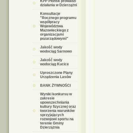
KPP Płońsk prowadzi
działania w Dzierzążni
Konsultacje
"Rocznego programu
współpracy
Województwa
Mazowieckiego z
organizacjami
pozarządowymi"
Jakość wody
wodociąg Sarnowo
Jakość wody
wodociąg Kucice
Uproszczone Plany
Urządzenia Lasów
BANK ŻYWNOŚCI
Wyniki konkursu w
zakresie
upowszechniania
kultury fizycznej oraz
tworzenia warunków
sprzyjających
rozwojowi sportu na
terenie Gminy
Dzierzążnia