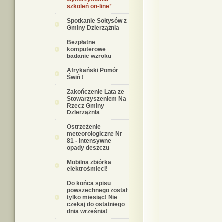
szkoleń on-line”
Spotkanie Sołtysów z
Gminy Dzierzążnia
Bezpłatne
komputerowe
badanie wzroku
Afrykański Pomór
Świń !
Zakończenie Lata ze
Stowarzyszeniem Na
Rzecz Gminy
Dzierzążnia
Ostrzeżenie
meteorologiczne Nr
81 - Intensywne
opady deszczu
Mobilna zbiórka
elektrośmieci!
Do końca spisu
powszechnego został
tylko miesiąc! Nie
czekaj do ostatniego
dnia września!