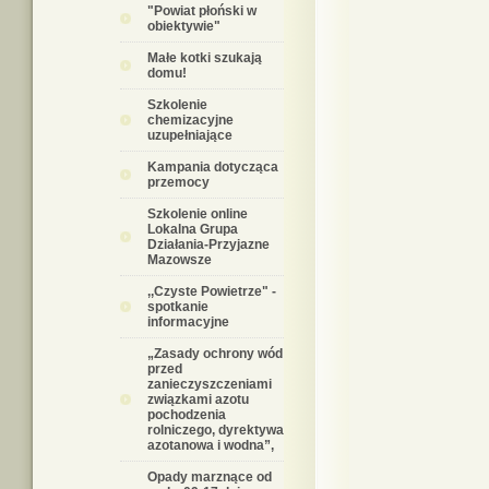
"Powiat płoński w
obiektywie"
Małe kotki szukają
domu!
Szkolenie
chemizacyjne
uzupełniające
Kampania dotycząca
przemocy
Szkolenie online
Lokalna Grupa
Działania-Przyjazne
Mazowsze
,,Czyste Powietrze" -
spotkanie
informacyjne
„Zasady ochrony wód
przed
zanieczyszczeniami
związkami azotu
pochodzenia
rolniczego, dyrektywa
azotanowa i wodna”,
Opady marznące od