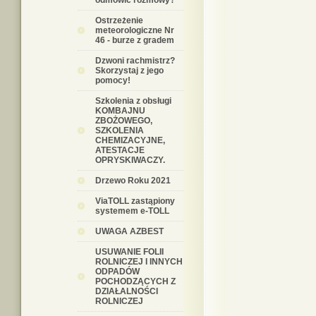
odmówić rozmowy?
Ostrzeżenie
meteorologiczne Nr
46 - burze z gradem
Dzwoni rachmistrz?
Skorzystaj z jego
pomocy!
Szkolenia z obsługi
KOMBAJNU
ZBOŻOWEGO,
SZKOLENIA
CHEMIZACYJNE,
ATESTACJE
OPRYSKIWACZY.
Drzewo Roku 2021
ViaTOLL zastąpiony
systemem e-TOLL
UWAGA AZBEST
USUWANIE FOLII
ROLNICZEJ I INNYCH
ODPADÓW
POCHODZĄCYCH Z
DZIAŁALNOŚCI
ROLNICZEJ