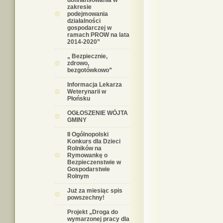
dofinansowania w
zakresie
podejmowania
działalności
gospodarczej w
ramach PROW na lata
2014-2020”
„ Bezpiecznie,
zdrowo,
bezgotówkowo”
Informacja Lekarza
Weterynarii w
Płońsku
OGŁOSZENIE WÓJTA
GMINY
II Ogólnopolski
Konkurs dla Dzieci
Rolników na
Rymowankę o
Bezpieczenstwie w
Gospodarstwie
Rolnym
Już za miesiąc spis
powszechny!
Projekt „Droga do
wymarzonej pracy dla