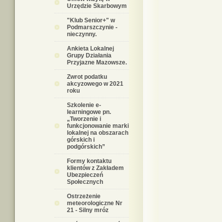
Urzędzie Skarbowym
"Klub Senior+" w
Podmarszczynie -
nieczynny.
Ankieta Lokalnej
Grupy Działania
Przyjazne Mazowsze.
Zwrot podatku
akcyzowego w 2021
roku
Szkolenie e-
learningowe pn.
„Tworzenie i
funkcjonowanie marki
lokalnej na obszarach
górskich i
podgórskich”
Formy kontaktu
klientów z Zakładem
Ubezpieczeń
Społecznych
Ostrzeżenie
meteorologiczne Nr
21 - Silny mróz