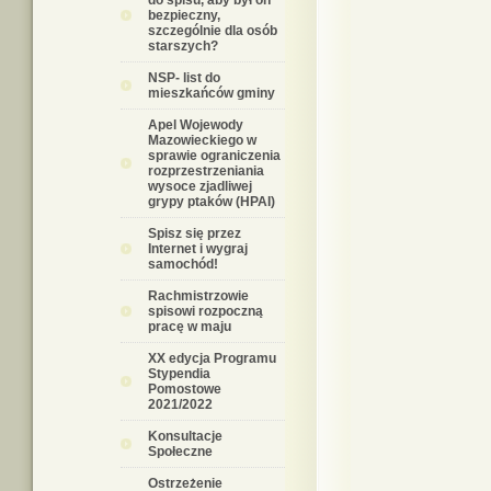
do spisu, aby był on
bezpieczny,
szczególnie dla osób
starszych?
NSP- list do
mieszkańców gminy
Apel Wojewody
Mazowieckiego w
sprawie ograniczenia
rozprzestrzeniania
wysoce zjadliwej
grypy ptaków (HPAI)
Spisz się przez
Internet i wygraj
samochód!
Rachmistrzowie
spisowi rozpoczną
pracę w maju
XX edycja Programu
Stypendia
Pomostowe
2021/2022
Konsultacje
Społeczne
Ostrzeżenie