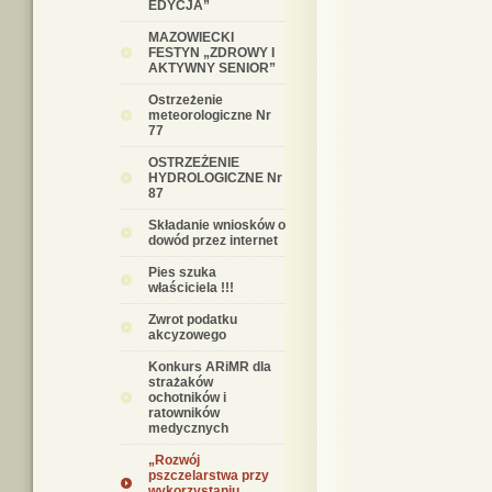
EDYCJA”
MAZOWIECKI
FESTYN „ZDROWY I
AKTYWNY SENIOR”
Ostrzeżenie
meteorologiczne Nr
77
OSTRZEŻENIE
HYDROLOGICZNE Nr
87
Składanie wniosków o
dowód przez internet
Pies szuka
właściciela !!!
Zwrot podatku
akcyzowego
Konkurs ARiMR dla
strażaków
ochotników i
ratowników
medycznych
„Rozwój
pszczelarstwa przy
wykorzystaniu