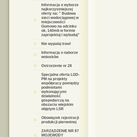
Informacja o wyborze
najkorzystniejszej
oferty na: " Budowa
sieci wodociągowej w
miejscowości
Gumowo na odcinku
ok. 140mb w formie
zaprojektuj i wybuduj"
Nie wypalaj traw!
Informacja o naborze
wniosków
Ostrzeżenie nr 28
Specjalna oferta LGD-
PM na projekty
współpracy pomiędzy
podmiotami
wykonującymi
działalność
gospodarczą na
obszarze wiejskim
objętym LSR
Obowiązek rejestracji
produkcji pierwotnej
ZARZĄDZENIE NR 97
WOJEWODY