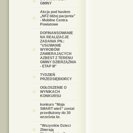
GMINY
Akcja pod hasłem
„NFZ bliżej pacjenta"
- Mobilne Centra
Powiatowe
DOFINANSOWANIE
NA REALIZACJE
ZADANIA PN.:
"USUWANIE
WYROBÓW
ZAWIERAJĄCYCH
AZBEST Z TERENU
GMINY DZIERZĄŻNIA
- ETAP III"
TYDZIEŃ
PRZEDSIĘBIORCY
OGŁOSZENIE O
WYNIKACH
KONKURSU
konkurs "Moja
SMART wieś” został
przedłużony do 30
września br.
"Wszystkie Dzieci
Zbierają