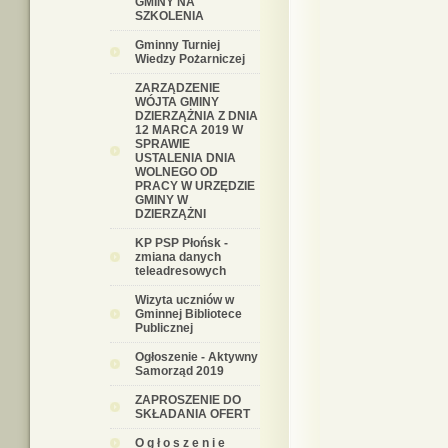
GMINY NA
SZKOLENIA
Gminny Turniej
Wiedzy Pożarniczej
ZARZĄDZENIE
WÓJTA GMINY
DZIERZĄŻNIA Z DNIA
12 MARCA 2019 W
SPRAWIE
USTALENIA DNIA
WOLNEGO OD
PRACY W URZĘDZIE
GMINY W
DZIERZĄŻNI
KP PSP Płońsk -
zmiana danych
teleadresowych
Wizyta uczniów w
Gminnej Bibliotece
Publicznej
Ogłoszenie - Aktywny
Samorząd 2019
ZAPROSZENIE DO
SKŁADANIA OFERT
O g ł o s z e n i e