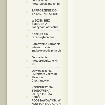
Ostrzeżenie
meterologiczne nr 48
ZAPROSZENIE DO
SKŁADANIA OFERT
W DZIEŃ BEZ
ŚMIECENIA
Zaczynam od siebie
Konkurs dla
przedsiębiorców
Samowolne usuwanie
lub niszczenie
znaków geodezyjnych
Ostrzeżenie
meteorologiczne Nr
31
Obwieszczenia
Dyrektora Zarządu
Zlewni w
Ciechanowie.
KONKURSY NA
STANOWISKA
DYREKTORÓW
SZKÓŁ
PODSTAWOWYCH: W
NOWYCH KUCICACH