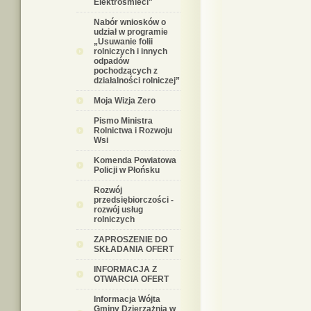
Elektrośmieci"
Nabór wniosków o
udział w programie
„Usuwanie folii
rolniczych i innych
odpadów
pochodzących z
działalności rolniczej”
Moja Wizja Zero
Pismo Ministra
Rolnictwa i Rozwoju
Wsi
Komenda Powiatowa
Policji w Płońsku
Rozwój
przedsiębiorczości -
rozwój usług
rolniczych
ZAPROSZENIE DO
SKŁADANIA OFERT
INFORMACJA Z
OTWARCIA OFERT
Informacja Wójta
Gminy Dzierzążnia w