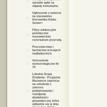
sprawie opłat za
odpady komunalne.
Ogłoszenie o naborze
na stanowisko
Kierownika Klubu
Senior+
Filmy edukacyjne
poświęcone
mazowieckim
rezerwatom przyrody.
Pszczelarstwo i
bartnictwo w krajach
nadbałtyckich.
Ostrzeżenie
meteorologiczne Nr
70
Lokalna Grupa
Działania - Przyjazne
Mazowsze zaprasza
na szkolenie z
zakresu
podejmowania i
rozwijania
działalności
gospodarczej, które
odbędzie się w dniu