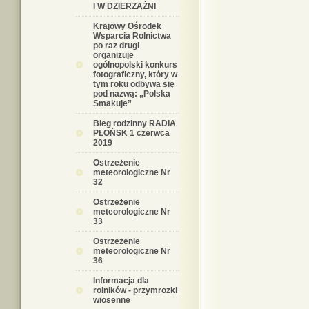
I W DZIERZĄŻNI
Krajowy Ośrodek
Wsparcia Rolnictwa
po raz drugi
organizuje
ogólnopolski konkurs
fotograficzny, który w
tym roku odbywa się
pod nazwą: „Polska
Smakuje”
Bieg rodzinny RADIA
PŁOŃSK 1 czerwca
2019
Ostrzeżenie
meteorologiczne Nr
32
Ostrzeżenie
meteorologiczne Nr
33
Ostrzeżenie
meteorologiczne Nr
36
Informacja dla
rolników - przymrozki
wiosenne