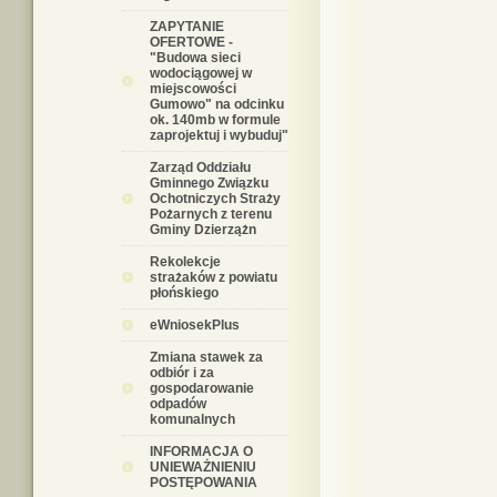
ZAPYTANIE
OFERTOWE -
"Budowa sieci
wodociągowej w
miejscowości
Gumowo" na odcinku
ok. 140mb w formule
zaprojektuj i wybuduj"
Zarząd Oddziału
Gminnego Związku
Ochotniczych Straży
Pożarnych z terenu
Gminy Dzierzążn
Rekolekcje
strażaków z powiatu
płońskiego
eWniosekPlus
Zmiana stawek za
odbiór i za
gospodarowanie
odpadów
komunalnych
INFORMACJA O
UNIEWAŻNIENIU
POSTĘPOWANIA