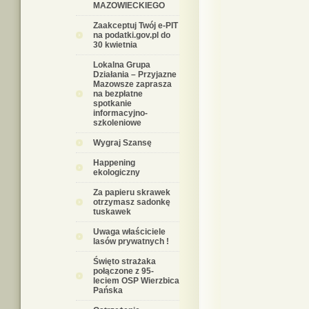
MAZOWIECKIEGO
Zaakceptuj Twój e-PIT
na podatki.gov.pl do
30 kwietnia
Lokalna Grupa
Działania – Przyjazne
Mazowsze zaprasza
na bezpłatne
spotkanie
informacyjno-
szkoleniowe
Wygraj Szansę
Happening
ekologiczny
Za papieru skrawek
otrzymasz sadonkę
tuskawek
Uwaga właściciele
lasów prywatnych !
Święto strażaka
połączone z 95-
leciem OSP Wierzbica
Pańska