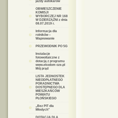
jazdy autokarów
OBWIESZCZENIE
KOMISJI
WYBORCZEJ NR 168
W DZIERZĄŻNI z dnia
08.07.2019 r.
Informacja dla
rolników –
Wapnowanie
PRZEWODNIK PO 5G
Instalacje
fotowoltaiczne z
dotacją z programu
www.ekodom oze.pl
Mój prąd
LISTA JEDNOSTEK
NIEODPŁATNEGO
PORADNICTWA
DOSTĘPNEGO DLA
MIESZKAŃCÓW
POWIATU
PŁOŃSKIEGO
„Bez PIT dla
Młodych"
DOTACJA DLA