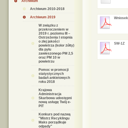
Archiwum
Archiwum 2010-2018
Archiwum 2019
Wniosek
W związku z
przekroczeniem w
2019 r. poziomu III –
Ostrzeżenia I stopnia
o złej jakości
SW-1Z
powietrza (kolor żółty)
dla pyłu
zawieszonego PM 2,5
oraz PM 10 w
powietrzu
Pomoc w promocji
statystycznych
badań ankietowych
roku 2018
Krajowa
Administracja
Skarbowa udostępni
nową usługę Twój e-
PIT
Konkurs pod nazwą
"Mistrz Recyklingu
Maks porządkuje
odpady"