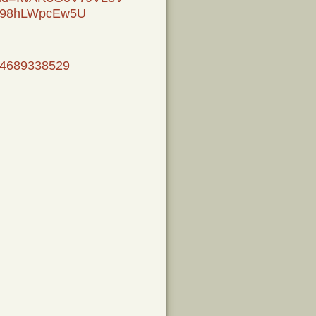
h98hLWpcEw5U
064689338529