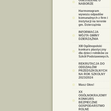
OGŁOSZENIE O
NABORZE
Harmonogram
wywozu odpadów
komunalnych z firm i
instytucji na terenie
gm. Dzierzążnia
INFORMACJA
WÓJTA GMINY
DZIERZĄŻNIA
XIII Ogólnopolski
konkurs plastyczny
dla dzieci rolników ze
Szkół Podstawowych.
REKRUTACJA DO
ODDZIAŁÓW
PRZEDSZKOLNYCH
NA ROK SZKOLNY
2023/2024
Masz Głos!
XX
OGÓLNOKRAJOWY
KONKURS
BEZPIECZNE
GOSPODARSTWO
ROLNE