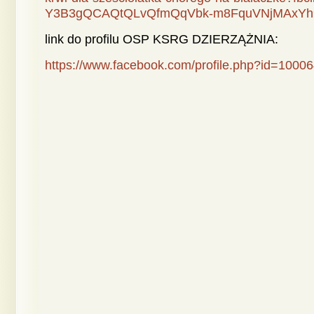
Y3B3gQCAQtQLvQfmQqVbk-m8FquVNjMAxY
link do profilu OSP KSRG DZIERZĄŻNIA:
https://www.facebook.com/profile.php?id=100