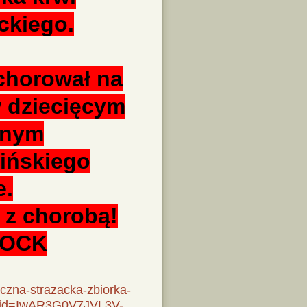
ckiego.
achorował na
w dziecięcym
cznym
zińskiego
e.
z chorobą!
ŁOCK
iczna-strazacka-zbiorka-
bclid=IwAR3G0V7JVL3V-