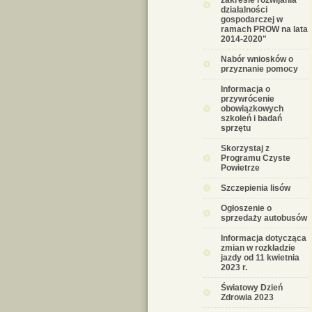
zakresie rozwijania
działalności
gospodarczej w
ramach PROW na lata
2014-2020"
Nabór wniosków o
przyznanie pomocy
Informacja o
przywrócenie
obowiązkowych
szkoleń i badań
sprzętu
Skorzystaj z
Programu Czyste
Powietrze
Szczepienia lisów
Ogłoszenie o
sprzedaży autobusów
Informacja dotycząca
zmian w rozkładzie
jazdy od 11 kwietnia
2023 r.
Światowy Dzień
Zdrowia 2023