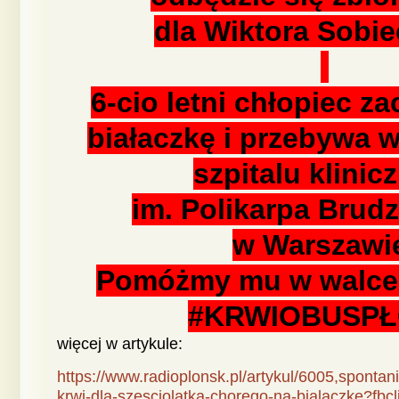
dla Wiktora Sobie
6-cio letni chłopiec z
białaczkę i przebywa 
szpitalu klini
im. Polikarpa Brud
w Warszawi
Pomóżmy mu w walce 
#KRWIOBUSP
więcej w artykule:
https://www.radioplonsk.pl/artykul/6005,spontan
krwi-dla-szesciolatka-chorego-na-bialaczke?f