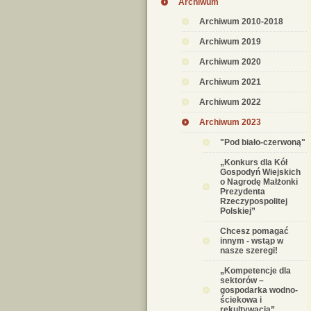
Archiwum
Archiwum 2010-2018
Archiwum 2019
Archiwum 2020
Archiwum 2021
Archiwum 2022
Archiwum 2023
"Pod biało-czerwoną"
„Konkurs dla Kół
Gospodyń Wiejskich
o Nagrodę Małżonki
Prezydenta
Rzeczypospolitej
Polskiej”
Chcesz pomagać
innym - wstąp w
nasze szeregi!
„Kompetencje dla
sektorów –
gospodarka wodno-
ściekowa i
rekultywacja”