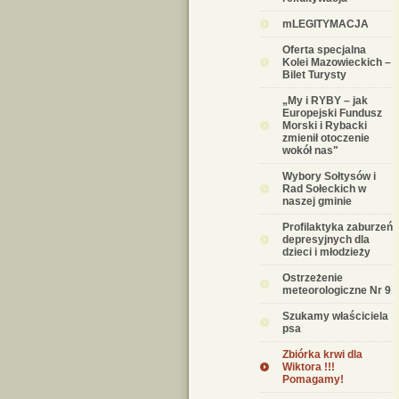
mLEGITYMACJA
Oferta specjalna
Kolei Mazowieckich –
Bilet Turysty
„My i RYBY – jak
Europejski Fundusz
Morski i Rybacki
zmienił otoczenie
wokół nas"
Wybory Sołtysów i
Rad Sołeckich w
naszej gminie
Profilaktyka zaburzeń
depresyjnych dla
dzieci i młodzieży
Ostrzeżenie
meteorologiczne Nr 9
Szukamy właściciela
psa
Zbiórka krwi dla
Wiktora !!!
Pomagamy!