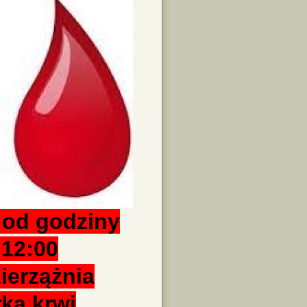
 od godziny
 12:00
ierzążnia
rka krwi