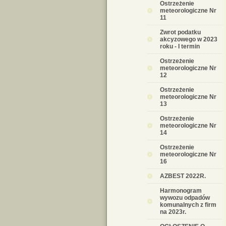
Ostrzeżenie
meteorologiczne Nr
11
Zwrot podatku
akcyzowego w 2023
roku - I termin
Ostrzeżenie
meteorologiczne Nr
12
Ostrzeżenie
meteorologiczne Nr
13
Ostrzeżenie
meteorologiczne Nr
14
Ostrzeżenie
meteorologiczne Nr
16
AZBEST 2022R.
Harmonogram
wywozu odpadów
komunalnych z firm
na 2023r.