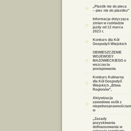
„Plastik nie do pieca
– piec nie do plastiku”
Informacja dotycząca
zmian w rozkładzie
jazdy od 12 marca
2023 r.
Konkurs dla Kół
Gospodyń Wiejskich
OBWIESZCZENIE
WOJEWODY
MAZOWIECKIEGO o
wszczęciu
postępowania
Konkurs Kulinarny
dla Kół Gospodyń
Wiejskich „Bitwa
Regionów”,
Aktywizacja
zawodowa osób z
niepełnosprawnościam
w
„Zasady
pozyskiwania
dofinansowania w