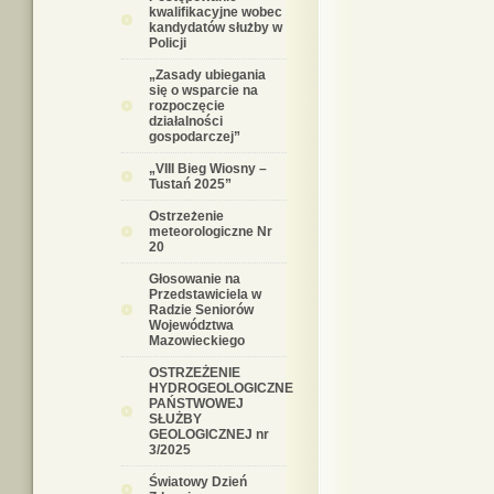
kwalifikacyjne wobec
kandydatów służby w
Policji
„Zasady ubiegania
się o wsparcie na
rozpoczęcie
działalności
gospodarczej”
„VIII Bieg Wiosny –
Tustań 2025”
Ostrzeżenie
meteorologiczne Nr
20
Głosowanie na
Przedstawiciela w
Radzie Seniorów
Województwa
Mazowieckiego
OSTRZEŻENIE
HYDROGEOLOGICZNE
PAŃSTWOWEJ
SŁUŻBY
GEOLOGICZNEJ nr
3/2025
Światowy Dzień