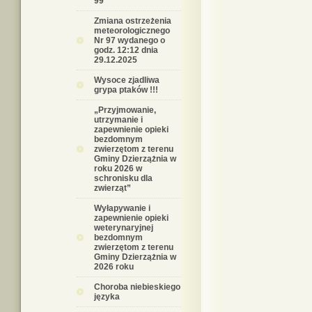
99
Zmiana ostrzeżenia
meteorologicznego
Nr 97 wydanego o
godz. 12:12 dnia
29.12.2025
Wysoce zjadliwa
grypa ptaków !!!
„Przyjmowanie,
utrzymanie i
zapewnienie opieki
bezdomnym
zwierzętom z terenu
Gminy Dzierzążnia w
roku 2026 w
schronisku dla
zwierząt”
Wyłapywanie i
zapewnienie opieki
weterynaryjnej
bezdomnym
zwierzętom z terenu
Gminy Dzierzążnia w
2026 roku
Choroba niebieskiego
języka