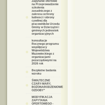
Zapytanie ofertowe
na Przeprowadzenie
szkolenia
zasadniczego z
zakresu ochrony
ludnosci i obrony
cywilnej dla
pracowników Urzedu
Gminy w Dzierzążni i
gminnych jednostek
organizacyjnych
konsultacje
Rocznego programu
współpracy
Województwa
Mazowieckiego z
organizacjami
pozarządowymi na
2026 rok
Bezpłatne badania
wzroku
ŚWIĄTECZNE
CZARY-MARY,
BOŻONARODZENIOWE
OZDOBY”
MODYFIKACJA
ZAPYTANIA
OFERTOWEGO -