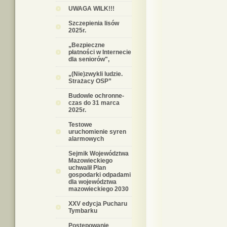
UWAGA WILK!!!
Szczepienia lisów
2025r.
„Bezpieczne
płatności w Internecie
dla seniorów",
„(Nie)zwykli ludzie.
Strażacy OSP”
Budowle ochronne-
czas do 31 marca
2025r.
Testowe
uruchomienie syren
alarmowych
Sejmik Województwa
Mazowieckiego
uchwalił Plan
gospodarki odpadami
dla województwa
mazowieckiego 2030
XXV edycja Pucharu
Tymbarku
Postępowanie