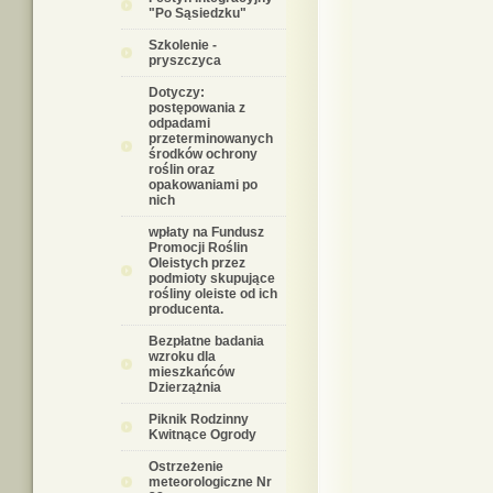
"Po Sąsiedzku"
Szkolenie -
pryszczyca
Dotyczy:
postępowania z
odpadami
przeterminowanych
środków ochrony
roślin oraz
opakowaniami po
nich
wpłaty na Fundusz
Promocji Roślin
Oleistych przez
podmioty skupujące
rośliny oleiste od ich
producenta.
Bezpłatne badania
wzroku dla
mieszkańców
Dzierzążnia
Piknik Rodzinny
Kwitnące Ogrody
Ostrzeżenie
meteorologiczne Nr