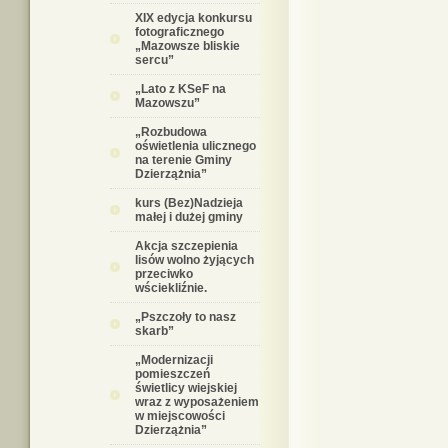
XIX edycja konkursu
fotograficznego
„Mazowsze bliskie
sercu”
„Lato z KSeF na
Mazowszu”
„Rozbudowa
oświetlenia ulicznego
na terenie Gminy
Dzierzążnia”
kurs (Bez)Nadzieja
małej i dużej gminy
Akcja szczepienia
lisów wolno żyjących
przeciwko
wściekliźnie.
„Pszczoły to nasz
skarb”
„Modernizacji
pomieszczeń
świetlicy wiejskiej
wraz z wyposażeniem
w miejscowości
Dzierzążnia”