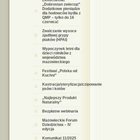
Ekoschemat
„Dobrostan zwierząt”
Dodatkowe pieniądze
dla hodowców bydła z
QMP – tylko do 16
czerwca!
Zwalczanie wysoce
zjadliwej grypy
ptaków (HPAI)
Wypoczynek letni dla
dzieci rolników z
województwa
mazowieckiego
Festiwal „Polska od
Kuchni”
Kastracja/sterylizacja/czipowanie
psów i kotów
„Najlepszy Produkt
Naturalny”
Bezpłatne webinaria
Mazowieckie Forum
Dziedzictwa – IV
edycja
Komunikat 11/2025