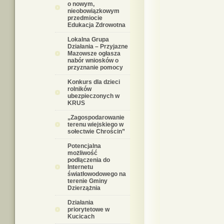
o nowym,
nieobowiązkowym
przedmiocie
Edukacja Zdrowotna
Lokalna Grupa
Działania – Przyjazne
Mazowsze ogłasza
nabór wniosków o
przyznanie pomocy
Konkurs dla dzieci
rolników
ubezpieczonych w
KRUS
„Zagospodarowanie
terenu wiejskiego w
sołectwie Chrościn”
Potencjalna
możliwość
podłączenia do
Internetu
światłowodowego na
terenie Gminy
Dzierzążnia
Działania
priorytetowe w
Kucicach