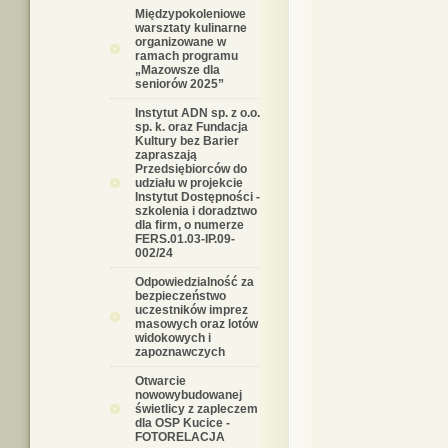
Międzypokoleniowe
warsztaty kulinarne
organizowane w
ramach programu
„Mazowsze dla
seniorów 2025”
Instytut ADN sp. z o.o.
sp. k. oraz Fundacja
Kultury bez Barier
zapraszają
Przedsiębiorców do
udziału w projekcie
Instytut Dostępności -
szkolenia i doradztwo
dla firm, o numerze
FERS.01.03-IP.09-
002/24
Odpowiedzialność za
bezpieczeństwo
uczestników imprez
masowych oraz lotów
widokowych i
zapoznawczych
Otwarcie
nowowybudowanej
świetlicy z zapleczem
dla OSP Kucice -
FOTORELACJA