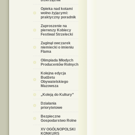
Dzierzążnia
Opieka nad kotami
wolno żyjącymi:
praktyczny poradnik
Zaproszenie na
pierwszy Kobiecy
Festiwal Strzelecki
Zaginął owczarek
niemiecki o imieniu
Flama
Olimpiada Młodych
Producentów Rolnych
Kolejna edycja
Budżetu
Obywatelskiego
Mazowsza
„Koleją do Kultury”
Działania
priorytetowe
Bezpieczne
Gospodarstwo Rolne
XV OGÓLNOPOLSKI
KONKURS