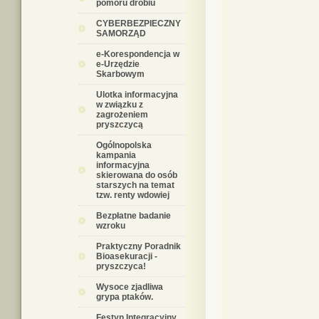
pomoru drobiu
CYBERBEZPIECZNY
SAMORZĄD
e-Korespondencja w
e-Urzędzie
Skarbowym
Ulotka informacyjna
w związku z
zagrożeniem
pryszczycą
Ogólnopolska
kampania
informacyjna
skierowana do osób
starszych na temat
tzw. renty wdowiej
Bezpłatne badanie
wzroku
Praktyczny Poradnik
Bioasekuracji -
pryszczyca!
Wysoce zjadliwa
grypa ptaków.
Festyn Integracyjny