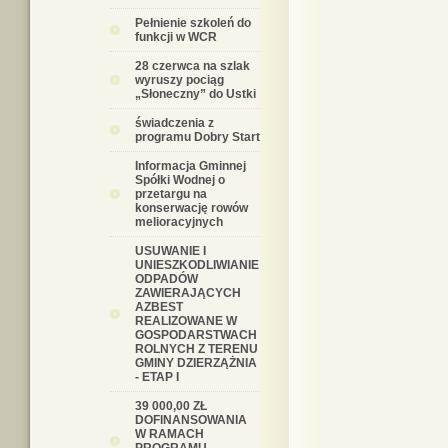
Pełnienie szkoleń do
funkcji w WCR
28 czerwca na szlak
wyruszy pociąg
„Słoneczny” do Ustki
świadczenia z
programu Dobry Start
Informacja Gminnej
Spółki Wodnej o
przetargu na
konserwację rowów
melioracyjnych
USUWANIE I
UNIESZKODLIWIANIE
ODPADÓW
ZAWIERAJĄCYCH
AZBEST
REALIZOWANE W
GOSPODARSTWACH
ROLNYCH Z TERENU
GMINY DZIERZĄŻNIA
- ETAP I
39 000,00 ZŁ
DOFINANSOWANIA
W RAMACH