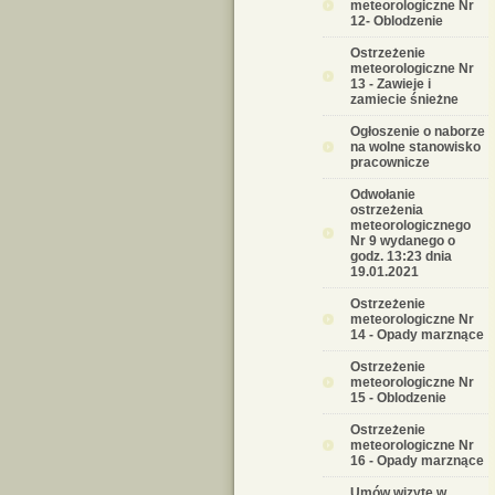
meteorologiczne Nr
12- Oblodzenie
Ostrzeżenie
meteorologiczne Nr
13 - Zawieje i
zamiecie śnieżne
Ogłoszenie o naborze
na wolne stanowisko
pracownicze
Odwołanie
ostrzeżenia
meteorologicznego
Nr 9 wydanego o
godz. 13:23 dnia
19.01.2021
Ostrzeżenie
meteorologiczne Nr
14 - Opady marznące
Ostrzeżenie
meteorologiczne Nr
15 - Oblodzenie
Ostrzeżenie
meteorologiczne Nr
16 - Opady marznące
Umów wizytę w