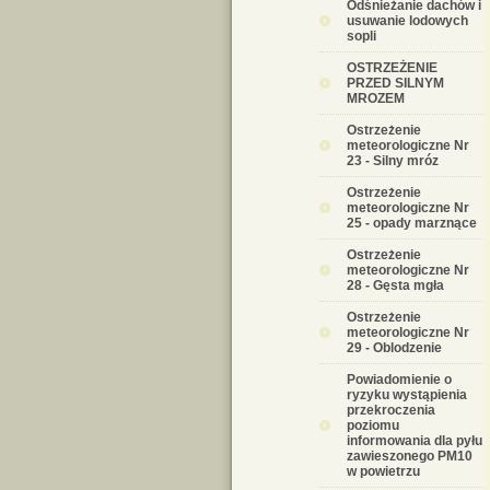
Odśnieżanie dachów i
usuwanie lodowych
sopli
OSTRZEŻENIE
PRZED SILNYM
MROZEM
Ostrzeżenie
meteorologiczne Nr
23 - Silny mróz
Ostrzeżenie
meteorologiczne Nr
25 - opady marznące
Ostrzeżenie
meteorologiczne Nr
28 - Gęsta mgła
Ostrzeżenie
meteorologiczne Nr
29 - Oblodzenie
Powiadomienie o
ryzyku wystąpienia
przekroczenia
poziomu
informowania dla pyłu
zawieszonego PM10
w powietrzu