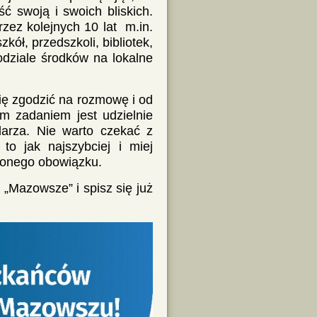
ć swoją i swoich bliskich.
ez kolejnych 10 lat m.in.
ół, przedszkoli, bibliotek,
odziale środków na lokalne
się zgodzić na rozmowę i od
m zadaniem jest udzielnie
arza. Nie warto czekać z
to jak najszybciej i miej
nionego obowiązku.
 „Mazowsze” i spisz się już