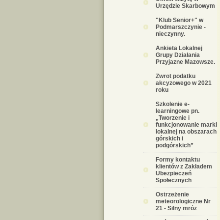
Urzędzie Skarbowym
"Klub Senior+" w
Podmarszczynie -
nieczynny.
Ankieta Lokalnej
Grupy Działania
Przyjazne Mazowsze.
Zwrot podatku
akcyzowego w 2021
roku
Szkolenie e-
learningowe pn.
„Tworzenie i
funkcjonowanie marki
lokalnej na obszarach
górskich i
podgórskich”
Formy kontaktu
klientów z Zakładem
Ubezpieczeń
Społecznych
Ostrzeżenie
meteorologiczne Nr
21 - Silny mróz