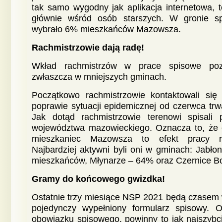
tak samo wygodny jak aplikacja internetowa, t
głównie wśród osób starszych. W gronie s
wybrało 6% mieszkańców Mazowsza.
Rachmistrzowie dają radę!
Wkład rachmistrzów w prace spisowe pozos
zwłaszcza w mniejszych gminach.
Początkowo rachmistrzowie kontaktowali się t
poprawie sytuacji epidemicznej od czerwca tr
Jak dotąd rachmistrzowie terenowi spisal
województwa mazowieckiego. Oznacza to, że c
mieszkaniec Mazowsza to efekt pracy ra
Najbardziej aktywni byli oni w gminach: Jabło
mieszkańców, Młynarze – 64% oraz Czernice B
Gramy do końcowego gwizdka!
Ostatnie trzy miesiące NSP 2021 będą czasem 
pojedynczy wypełniony formularz spisowy. O
obowiązku spisowego, powinny to jak najszybci