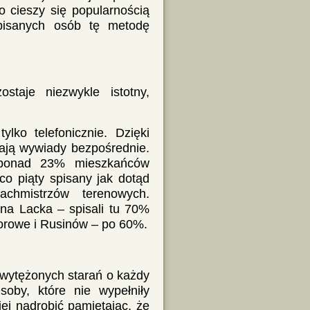
o cieszy się popularnością
pisanych osób tę metodę
taje niezwykle istotny,
ylko telefonicznie. Dzięki
wają wywiady bezpośrednie.
i ponad 23% mieszkańców
o piąty spisany jak dotąd
chmistrzów terenowych.
nna Lacka – spisali tu 70%
orowe i Rusinów – po 60%.
wytężonych starań o każdy
soby, które nie wypełniły
ej nadrobić pamiętając, że