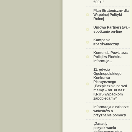
500+ ”
Plan Strategiczny dla
Wspólnej Polityki
Rolnej
Umowa Partnerstwa -
spotkanie on-line
Kampania
#bądźwidoczny
Komenda Powiatowa
Policji w Płońsku
informuje...
11. edycja
Ogólnopolskiego
Konkursu
Plastycznego
„Bezpiecznie na wsi
mamy – od 30 lat z
KRUS wypadkom
zapobiegamy”
Informacja o naborze
wniosków o
przyznanie pomocy
„Zasady
pozyskiwania