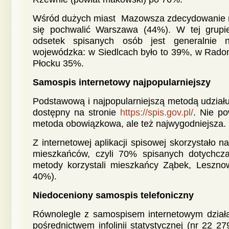
Wśród dużych miast Mazowsza zdecydowanie 
się pochwalić Warszawa (44%). W tej grupie
odsetek spisanych osób jest generalnie n
wojewódzka: w Siedlcach było to 39%, w Radom
Płocku 35%.
Samospis internetowy najpopularniejszy
Podstawową i najpopularniejszą metodą udziału
dostępny na stronie
https://spis.gov.pl/
. Nie po
metoda obowiązkowa, ale też najwygodniejsza.
Z internetowej aplikacji spisowej skorzystało
mieszkańców, czyli 70% spisanych dotychcza
metody korzystali mieszkańcy Ząbek, Leszno
40%).
Niedoceniony samospis telefoniczny
Równolegle z samospisem internetowym działa
pośrednictwem infolinii statystycznej (nr 22 2