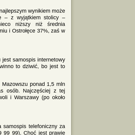
najlepszym wynikiem może
 – z wyjątkiem stolicy –
ieco niższy niż średnia
iu i Ostrołęce 37%, zaś w
 jest samospis internetowy
winno to dziwić, bo jest to
 na Mazowszu ponad 1,5 mln
s osób. Najczęściej z tej
woli i Warszawy (po około
 samospis telefoniczny za
79 99 99). Choć jest prawie