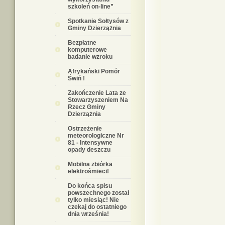
szkoleń on-line”
Spotkanie Sołtysów z
Gminy Dzierzążnia
Bezpłatne
komputerowe
badanie wzroku
Afrykański Pomór
Świń !
Zakończenie Lata ze
Stowarzyszeniem Na
Rzecz Gminy
Dzierzążnia
Ostrzeżenie
meteorologiczne Nr
81 - Intensywne
opady deszczu
Mobilna zbiórka
elektrośmieci!
Do końca spisu
powszechnego został
tylko miesiąc! Nie
czekaj do ostatniego
dnia września!