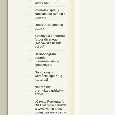
wygrywaj!
Półmetek spisu -
zaczyna się wyścig z
czasem
Dobry Start 300 dla
ucznia
XVI edycja konkursu
fotograficznego
„Mazowsze bliskie
sercu”
Harmonogram
postoju
mammobusów w
lipcu 2021 r.
Nie czekaj do
września, spisz się
już teraz!
Nakręć film
promujący udział w
spisie!
„Czyste Powietrze”:
Od 1 sierpnia przerwa
w wydawaniu przez
gminy zaświadczeń o