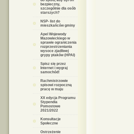
do spisu, aby był on
bezpieczny,
szczególnie dla osób
starszych?
NSP- list do
mieszkańców gminy
Apel Wojewody
Mazowieckiego w
sprawie ograniczenia
rozprzestrzeniania
wysoce zjadliwej
grypy ptaków (HPAI)
Spisz się przez
Internet i wygraj
samochód!
Rachmistrzowie
spisowi rozpoczną
pracę w maju
XX edycja Programu
Stypendia
Pomostowe
2021/2022
Konsultacje
Społeczne
Ostrzeżenie