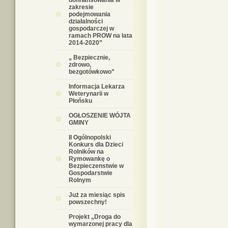
dofinansowania w
zakresie
podejmowania
działalności
gospodarczej w
ramach PROW na lata
2014-2020”
„ Bezpiecznie,
zdrowo,
bezgotówkowo”
Informacja Lekarza
Weterynarii w
Płońsku
OGŁOSZENIE WÓJTA
GMINY
II Ogólnopolski
Konkurs dla Dzieci
Rolników na
Rymowankę o
Bezpieczenstwie w
Gospodarstwie
Rolnym
Już za miesiąc spis
powszechny!
Projekt „Droga do
wymarzonej pracy dla