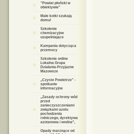
"Powiat płoński w
obiektywie"
Małe kotki szukają
domu!
Szkolenie
chemizacyjne
uzupełniające
Kampania dotycząca
przemocy
Szkolenie online
Lokalna Grupa
Działania-Przyjazne
Mazowsze
,,Czyste Powietrze" -
spotkanie
informacyjne
„Zasady ochrony wód
przed
zanieczyszczeniami
związkami azotu
pochodzenia
rolniczego, dyrektywa
azotanowa i wodna”,
Opady marznące od