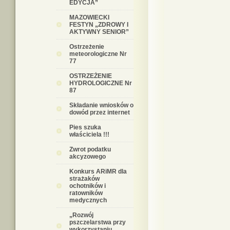
EDYCJA”
MAZOWIECKI
FESTYN „ZDROWY I
AKTYWNY SENIOR”
Ostrzeżenie
meteorologiczne Nr
77
OSTRZEŻENIE
HYDROLOGICZNE Nr
87
Składanie wniosków o
dowód przez internet
Pies szuka
właściciela !!!
Zwrot podatku
akcyzowego
Konkurs ARiMR dla
strażaków
ochotników i
ratowników
medycznych
„Rozwój
pszczelarstwa przy
wykorzystaniu