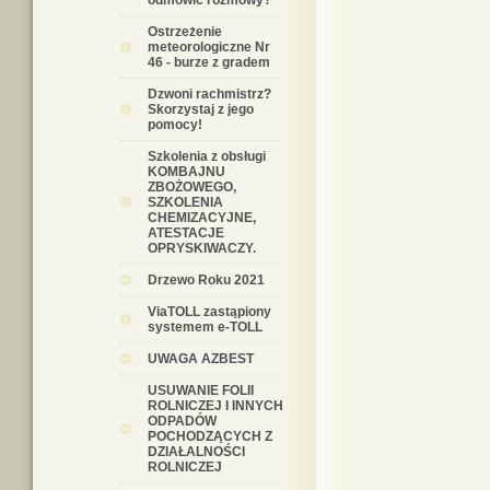
odmówić rozmowy?
Ostrzeżenie
meteorologiczne Nr
46 - burze z gradem
Dzwoni rachmistrz?
Skorzystaj z jego
pomocy!
Szkolenia z obsługi
KOMBAJNU
ZBOŻOWEGO,
SZKOLENIA
CHEMIZACYJNE,
ATESTACJE
OPRYSKIWACZY.
Drzewo Roku 2021
ViaTOLL zastąpiony
systemem e-TOLL
UWAGA AZBEST
USUWANIE FOLII
ROLNICZEJ I INNYCH
ODPADÓW
POCHODZĄCYCH Z
DZIAŁALNOŚCI
ROLNICZEJ