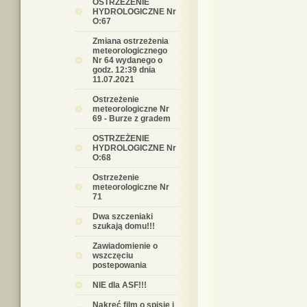
OSTRZEŻENIE
HYDROLOGICZNE Nr
O:67
Zmiana ostrzeżenia
meteorologicznego
Nr 64 wydanego o
godz. 12:39 dnia
11.07.2021
Ostrzeżenie
meteorologiczne Nr
69 - Burze z gradem
OSTRZEŻENIE
HYDROLOGICZNE Nr
O:68
Ostrzeżenie
meteorologiczne Nr
71
Dwa szczeniaki
szukają domu!!!
Zawiadomienie o
wszczęciu
postepowania
NIE dla ASF!!!
Nakręć film o spisie i