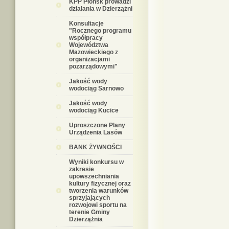
KPP Płońsk prowadzi
działania w Dzierzążni
Konsultacje
"Rocznego programu
współpracy
Województwa
Mazowieckiego z
organizacjami
pozarządowymi"
Jakość wody
wodociąg Sarnowo
Jakość wody
wodociąg Kucice
Uproszczone Plany
Urządzenia Lasów
BANK ŻYWNOŚCI
Wyniki konkursu w
zakresie
upowszechniania
kultury fizycznej oraz
tworzenia warunków
sprzyjających
rozwojowi sportu na
terenie Gminy
Dzierzążnia