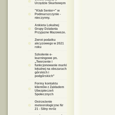
Urzędzie Skarbowym
"Klub Senior+" w
Podmarszczynie -
nieczynny.
Ankieta Lokalnej
Grupy Działania
Przyjazne Mazowsze.
Zwrot podatku
akcyzowego w 2021
roku
Szkolenie e-
learningowe pn.
„Tworzenie i
funkcjonowanie marki
lokalnej na obszarach
górskich i
podgórskich”
Formy kontaktu
klientów z Zakładem
Ubezpieczeń
Społecznych
Ostrzeżenie
meteorologiczne Nr
21 - Silny mróz