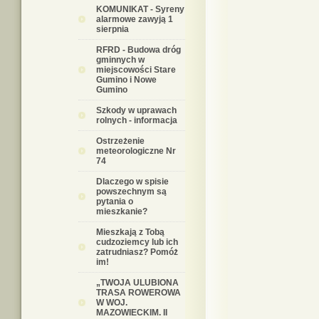
KOMUNIKAT - Syreny
alarmowe zawyją 1
sierpnia
RFRD - Budowa dróg
gminnych w
miejscowości Stare
Gumino i Nowe
Gumino
Szkody w uprawach
rolnych - informacja
Ostrzeżenie
meteorologiczne Nr
74
Dlaczego w spisie
powszechnym są
pytania o
mieszkanie?
Mieszkają z Tobą
cudzoziemcy lub ich
zatrudniasz? Pomóż
im!
„TWOJA ULUBIONA
TRASA ROWEROWA
W WOJ.
MAZOWIECKIM. II