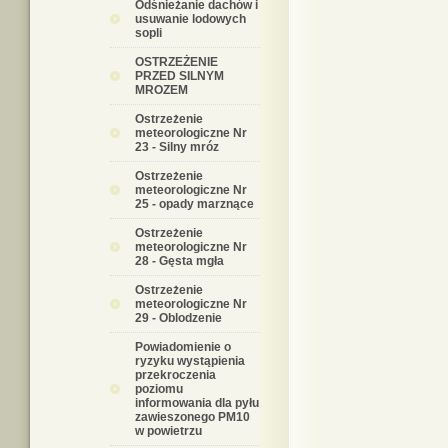
Odśnieżanie dachów i
usuwanie lodowych
sopli
OSTRZEŻENIE
PRZED SILNYM
MROZEM
Ostrzeżenie
meteorologiczne Nr
23 - Silny mróz
Ostrzeżenie
meteorologiczne Nr
25 - opady marznące
Ostrzeżenie
meteorologiczne Nr
28 - Gęsta mgła
Ostrzeżenie
meteorologiczne Nr
29 - Oblodzenie
Powiadomienie o
ryzyku wystąpienia
przekroczenia
poziomu
informowania dla pyłu
zawieszonego PM10
w powietrzu