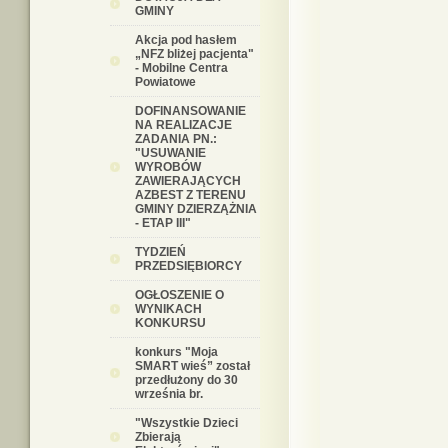
GMINY
Akcja pod hasłem
„NFZ bliżej pacjenta"
- Mobilne Centra
Powiatowe
DOFINANSOWANIE
NA REALIZACJE
ZADANIA PN.:
"USUWANIE
WYROBÓW
ZAWIERAJĄCYCH
AZBEST Z TERENU
GMINY DZIERZĄŻNIA
- ETAP III"
TYDZIEŃ
PRZEDSIĘBIORCY
OGŁOSZENIE O
WYNIKACH
KONKURSU
konkurs "Moja
SMART wieś” został
przedłużony do 30
września br.
"Wszystkie Dzieci
Zbierają