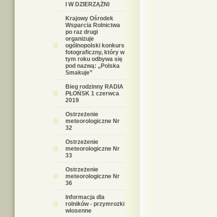
I W DZIERZĄŻNI
Krajowy Ośrodek
Wsparcia Rolnictwa
po raz drugi
organizuje
ogólnopolski konkurs
fotograficzny, który w
tym roku odbywa się
pod nazwą: „Polska
Smakuje”
Bieg rodzinny RADIA
PŁOŃSK 1 czerwca
2019
Ostrzeżenie
meteorologiczne Nr
32
Ostrzeżenie
meteorologiczne Nr
33
Ostrzeżenie
meteorologiczne Nr
36
Informacja dla
rolników - przymrozki
wiosenne