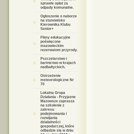
sprawie opłat za
odpady komunalne.
Ogłoszenie o naborze
na stanowisko
Kierownika Klubu
Senior+
Filmy edukacyjne
poświęcone
mazowieckim
rezerwatom przyrody.
Pszczelarstwo i
bartnictwo w krajach
nadbałtyckich.
Ostrzeżenie
meteorologiczne Nr
70
Lokalna Grupa
Działania - Przyjazne
Mazowsze zaprasza
na szkolenie z
zakresu
podejmowania i
rozwijania
działalności
gospodarczej, które
odbędzie się w dniu