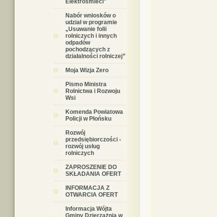
Elektrośmieci"
Nabór wniosków o
udział w programie
„Usuwanie folii
rolniczych i innych
odpadów
pochodzących z
działalności rolniczej”
Moja Wizja Zero
Pismo Ministra
Rolnictwa i Rozwoju
Wsi
Komenda Powiatowa
Policji w Płońsku
Rozwój
przedsiębiorczości -
rozwój usług
rolniczych
ZAPROSZENIE DO
SKŁADANIA OFERT
INFORMACJA Z
OTWARCIA OFERT
Informacja Wójta
Gminy Dzierzążnia w