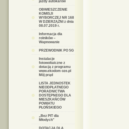
jazdy autokarów
OBWIESZCZENIE
KOMISJI
WYBORCZEJ NR 168
W DZIERZĄŻNI z dnia
08.07.2019 r.
Informacja dla
rolników –
Wapnowanie
PRZEWODNIK PO 5G
Instalacje
fotowoltaiczne z
dotacją z programu
www.ekodom oze.pl
Mój prąd
LISTA JEDNOSTEK
NIEODPŁATNEGO
PORADNICTWA
DOSTĘPNEGO DLA
MIESZKAŃCÓW
POWIATU
PŁOŃSKIEGO
„Bez PIT dla
Młodych"
DOTACJA DLA