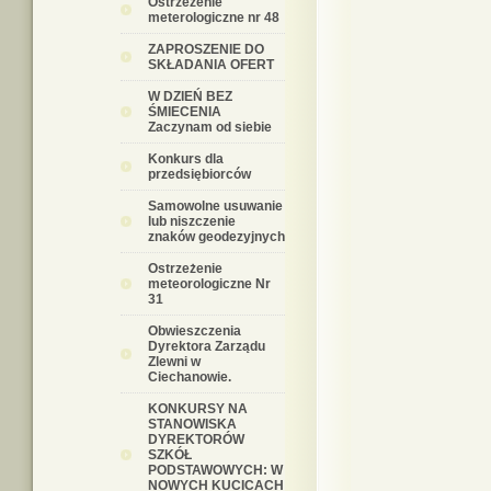
Ostrzeżenie
meterologiczne nr 48
ZAPROSZENIE DO
SKŁADANIA OFERT
W DZIEŃ BEZ
ŚMIECENIA
Zaczynam od siebie
Konkurs dla
przedsiębiorców
Samowolne usuwanie
lub niszczenie
znaków geodezyjnych
Ostrzeżenie
meteorologiczne Nr
31
Obwieszczenia
Dyrektora Zarządu
Zlewni w
Ciechanowie.
KONKURSY NA
STANOWISKA
DYREKTORÓW
SZKÓŁ
PODSTAWOWYCH: W
NOWYCH KUCICACH