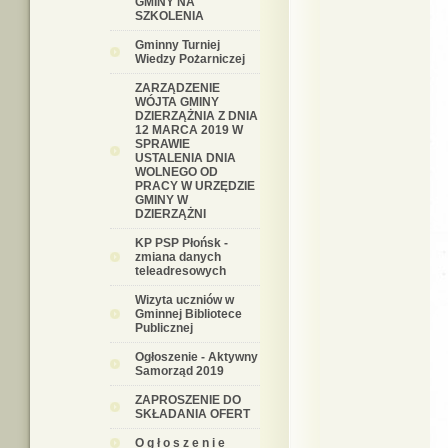
GMINY NA
SZKOLENIA
Gminny Turniej
Wiedzy Pożarniczej
ZARZĄDZENIE
WÓJTA GMINY
DZIERZĄŻNIA Z DNIA
12 MARCA 2019 W
SPRAWIE
USTALENIA DNIA
WOLNEGO OD
PRACY W URZĘDZIE
GMINY W
DZIERZĄŻNI
KP PSP Płońsk -
zmiana danych
teleadresowych
Wizyta uczniów w
Gminnej Bibliotece
Publicznej
Ogłoszenie - Aktywny
Samorząd 2019
ZAPROSZENIE DO
SKŁADANIA OFERT
O g ł o s z e n i e