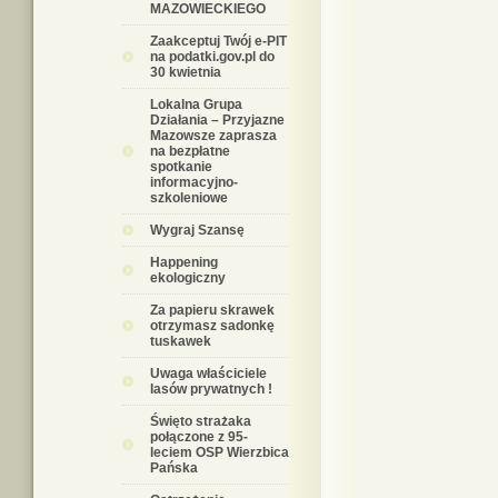
MAZOWIECKIEGO
Zaakceptuj Twój e-PIT
na podatki.gov.pl do
30 kwietnia
Lokalna Grupa
Działania – Przyjazne
Mazowsze zaprasza
na bezpłatne
spotkanie
informacyjno-
szkoleniowe
Wygraj Szansę
Happening
ekologiczny
Za papieru skrawek
otrzymasz sadonkę
tuskawek
Uwaga właściciele
lasów prywatnych !
Święto strażaka
połączone z 95-
leciem OSP Wierzbica
Pańska