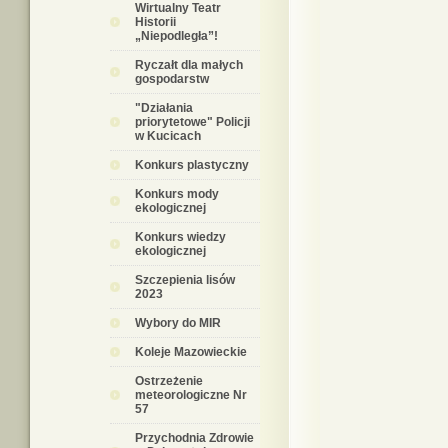
Wirtualny Teatr
Historii
„Niepodległa”!
Ryczałt dla małych
gospodarstw
"Działania
priorytetowe" Policji
w Kucicach
Konkurs plastyczny
Konkurs mody
ekologicznej
Konkurs wiedzy
ekologicznej
Szczepienia lisów
2023
Wybory do MIR
Koleje Mazowieckie
Ostrzeżenie
meteorologiczne Nr
57
Przychodnia Zdrowie