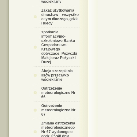
wścieklizny
Zakaz użytkowania
dmuchaw – wszystko
o tym dlaczego, gdzie
i kiedy
spotkanie
informacyjno-
szkoleniowe Banku
Gospodarstwa
Krajowego
dotyczące: Pożyczki
Małej oraz Pożyczki
Dużej
Akcja szczepienia
lisów przeciwko
wściekliźnie
Ostrzeżenie
meteorologiczne Nr
66
Ostrzeżenie
meteorologiczne Nr
67
Zmiana ostrzeżenia
meteorologicznego
Nr 67 wydanego o
godz. 05:48 dnia