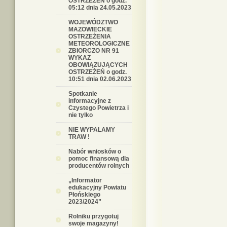
OSTRZEŻEŃ o godz.
05:12 dnia 24.05.2023
WOJEWÓDZTWO
MAZOWIECKIE
OSTRZEŻENIA
METEOROLOGICZNE
ZBIORCZO NR 91
WYKAZ
OBOWIĄZUJĄCYCH
OSTRZEŻEŃ o godz.
10:51 dnia 02.06.2023
Spotkanie
informacyjne z
Czystego Powietrza i
nie tylko
NIE WYPALAMY
TRAW !
Nabór wniosków o
pomoc finansową dla
producentów rolnych
„Informator
edukacyjny Powiatu
Płońskiego
2023/2024”
Rolniku przygotuj
swoje magazyny!