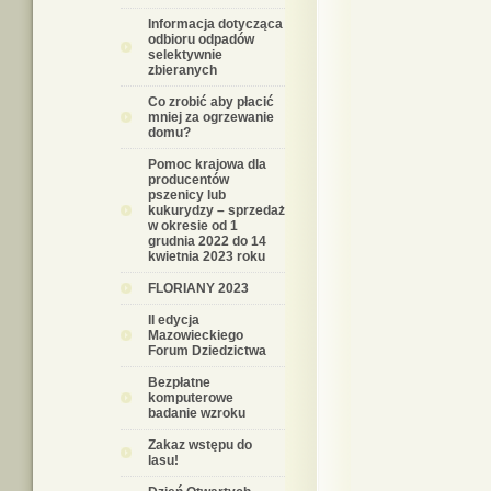
Informacja dotycząca
odbioru odpadów
selektywnie
zbieranych
Co zrobić aby płacić
mniej za ogrzewanie
domu?
Pomoc krajowa dla
producentów
pszenicy lub
kukurydzy – sprzedaż
w okresie od 1
grudnia 2022 do 14
kwietnia 2023 roku
FLORIANY 2023
II edycja
Mazowieckiego
Forum Dziedzictwa
Bezpłatne
komputerowe
badanie wzroku
Zakaz wstępu do
lasu!