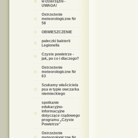
w Dzierzążni -
UWAGA!
Ostrzeżenie
meteorologiczne Nr
58
OBWIESZCZENIE
pałeczki bakterii
Legionella
Czyste powietrze -
jak, po co i dlaczego?
Ostrzeżenie
meteorologiczne Nr
63
Szukamy właściciela
psa w typie owczarka
niemieckiego
spotkanie
edukacyjno-
informacyjne
dotyczące rządowego
programu „Czyste
Powietrze"
Ostrzeżenie
meteorologiczne Nr