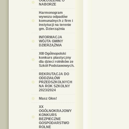
OGŁOSZENIE O
NABORZE
Harmonogram
wywozu odpadów
komunalnych z firm i
instytucji na terenie
gm. Dzierzążnia
INFORMACJA
WÓJTA GMINY
DZIERZĄŻNIA
XIII Ogólnopolski
konkurs plastyczny
dla dzieci rolników ze
Szkół Podstawowych.
REKRUTACJA DO
ODDZIAŁÓW
PRZEDSZKOLNYCH
NA ROK SZKOLNY
2023/2024
Masz Głos!
XX
OGÓLNOKRAJOWY
KONKURS
BEZPIECZNE
GOSPODARSTWO
ROLNE