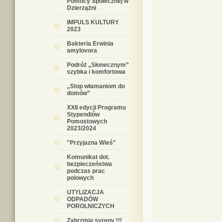
Pomocy Społecznej w
Dzierzążni
IMPULS KULTURY
2023
Bakteria Erwinia
amylovora
Podróż „Słonecznym”
szybka i komfortowa
„Stop włamaniom do
domów”
XXII edycji Programu
Stypendiów
Pomostowych
2023/2024
"Przyjazna Wieś"
Komunikat dot.
bezpieczeństwa
podczas prac
polowych
UTYLIZACJA
ODPADÓW
POROLNICZYCH
Zabrzmią syreny !!!