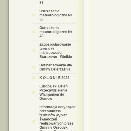
37
Ostrzeżenie
meteorologiczne Nr
38
Ostrzeżenie
meteorologiczne Nr
40
Zagospodarowanie
terenu w
miejscowości
Starczewo - Wielkie
Dofinansowania dla
Gminy Dzierzążnia
K O L O N I E 2023
Europejski Dzień
Przeciwdziałania
Włamaniom do
Domów
Informacja dotycząca
przesunięcia
terminów wypłat
świadczeń
realizowanych przez
Gminny Ośrodek