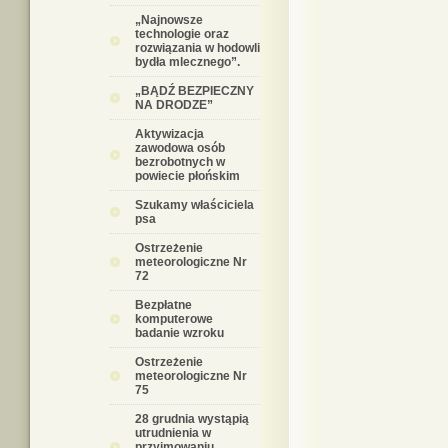
„Najnowsze
technologie oraz
rozwiązania w hodowli
bydła mlecznego”.
„BĄDŹ BEZPIECZNY
NA DRODZE”
Aktywizacja
zawodowa osób
bezrobotnych w
powiecie płońskim
Szukamy właściciela
psa
Ostrzeżenie
meteorologiczne Nr
72
Bezpłatne
komputerowe
badanie wzroku
Ostrzeżenie
meteorologiczne Nr
75
28 grudnia wystąpią
utrudnienia w
przyjmowaniu