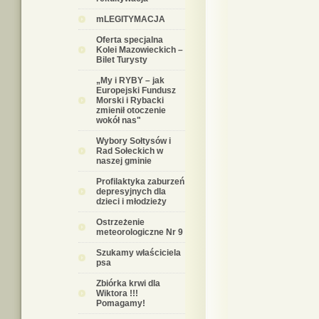
mLEGITYMACJA
Oferta specjalna
Kolei Mazowieckich –
Bilet Turysty
„My i RYBY – jak
Europejski Fundusz
Morski i Rybacki
zmienił otoczenie
wokół nas"
Wybory Sołtysów i
Rad Sołeckich w
naszej gminie
Profilaktyka zaburzeń
depresyjnych dla
dzieci i młodzieży
Ostrzeżenie
meteorologiczne Nr 9
Szukamy właściciela
psa
Zbiórka krwi dla
Wiktora !!!
Pomagamy!