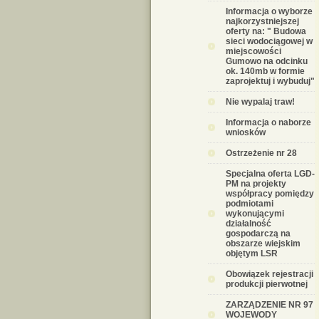
Informacja o wyborze
najkorzystniejszej
oferty na: " Budowa
sieci wodociągowej w
miejscowości
Gumowo na odcinku
ok. 140mb w formie
zaprojektuj i wybuduj"
Nie wypalaj traw!
Informacja o naborze
wniosków
Ostrzeżenie nr 28
Specjalna oferta LGD-
PM na projekty
współpracy pomiędzy
podmiotami
wykonującymi
działalność
gospodarczą na
obszarze wiejskim
objętym LSR
Obowiązek rejestracji
produkcji pierwotnej
ZARZĄDZENIE NR 97
WOJEWODY