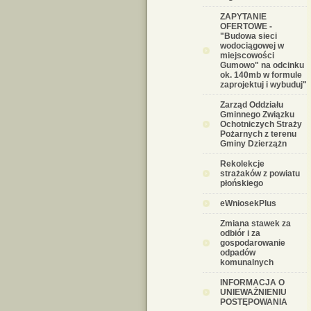
ZAPYTANIE
OFERTOWE -
"Budowa sieci
wodociągowej w
miejscowości
Gumowo" na odcinku
ok. 140mb w formule
zaprojektuj i wybuduj"
Zarząd Oddziału
Gminnego Związku
Ochotniczych Straży
Pożarnych z terenu
Gminy Dzierzążn
Rekolekcje
strażaków z powiatu
płońskiego
eWniosekPlus
Zmiana stawek za
odbiór i za
gospodarowanie
odpadów
komunalnych
INFORMACJA O
UNIEWAŻNIENIU
POSTĘPOWANIA