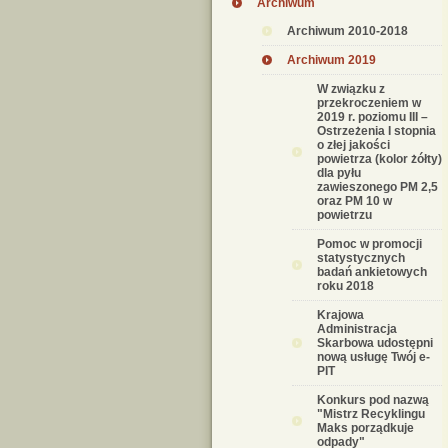
Archiwum
Archiwum 2010-2018
Archiwum 2019
W związku z
przekroczeniem w
2019 r. poziomu III –
Ostrzeżenia I stopnia
o złej jakości
powietrza (kolor żółty)
dla pyłu
zawieszonego PM 2,5
oraz PM 10 w
powietrzu
Pomoc w promocji
statystycznych
badań ankietowych
roku 2018
Krajowa
Administracja
Skarbowa udostępni
nową usługę Twój e-
PIT
Konkurs pod nazwą
"Mistrz Recyklingu
Maks porządkuje
odpady"