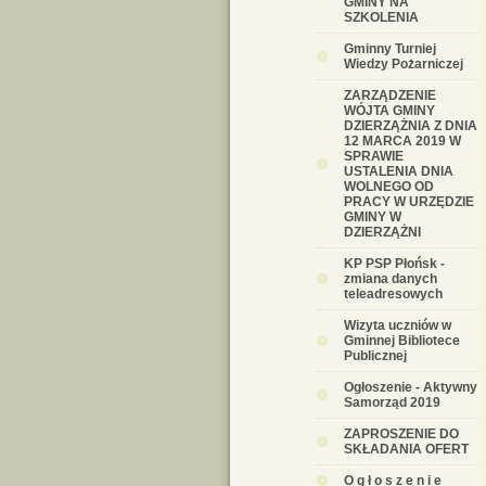
GMINY NA
SZKOLENIA
Gminny Turniej
Wiedzy Pożarniczej
ZARZĄDZENIE
WÓJTA GMINY
DZIERZĄŻNIA Z DNIA
12 MARCA 2019 W
SPRAWIE
USTALENIA DNIA
WOLNEGO OD
PRACY W URZĘDZIE
GMINY W
DZIERZĄŻNI
KP PSP Płońsk -
zmiana danych
teleadresowych
Wizyta uczniów w
Gminnej Bibliotece
Publicznej
Ogłoszenie - Aktywny
Samorząd 2019
ZAPROSZENIE DO
SKŁADANIA OFERT
O g ł o s z e n i e