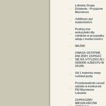
Lokalna Grupa
Działania - Przyjazne
Mazowsze
Jubileusz par
małżeńskich
Praktyczne
wskazówki dla
rolników w przypadku
uboju z konieczności
WAŻNE
UWAGA OSTATNIE
DNI ŻEBY ZAPISAĆ
SIĘ NA UTYLIZACJĘ I
ODBIÓR AZBESTU W
2019R.
Od 1 kwietnia nowy
rozkład jazdy
Przedstawienie zasad
udziału w konkursie
FIO Mazowsze
Lokalnie
ZAPRASZMY
MIESZKAŃCÓW