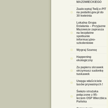
MAZOWIECKIEGO
Zaakceptuj Twój e-PIT
na podatki.gov.pl do
30 kwietnia
Lokalna Grupa
Działania – Przyjazne
Mazowsze zaprasza
na bezpłatne
spotkanie
informacyjno-
szkoleniowe
Wygraj Szansę
Happening
ekologiczny
Za papieru skrawek
otrzymasz sadonkę
tuskawek
Uwaga właściciele
lasów prywatnych !
Święto strażaka
połączone z 95-
leciem OSP Wierzbica
Pańska