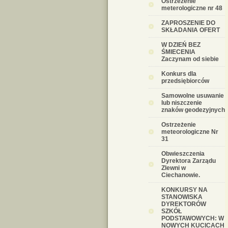
Ostrzeżenie
meterologiczne nr 48
ZAPROSZENIE DO
SKŁADANIA OFERT
W DZIEŃ BEZ
ŚMIECENIA
Zaczynam od siebie
Konkurs dla
przedsiębiorców
Samowolne usuwanie
lub niszczenie
znaków geodezyjnych
Ostrzeżenie
meteorologiczne Nr
31
Obwieszczenia
Dyrektora Zarządu
Zlewni w
Ciechanowie.
KONKURSY NA
STANOWISKA
DYREKTORÓW
SZKÓŁ
PODSTAWOWYCH: W
NOWYCH KUCICACH